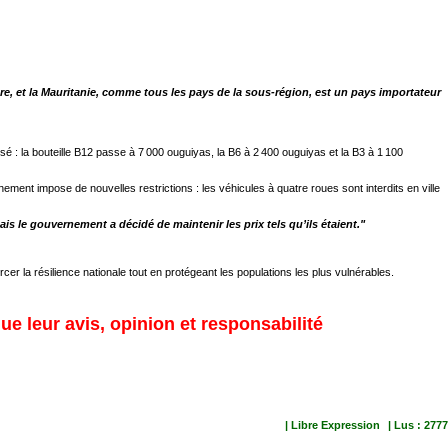
re, et la Mauritanie, comme tous les pays de la sous-région, est un pays importateur
: la bouteille B12 passe à 7 000 ouguiyas, la B6 à 2 400 ouguiyas et la B3 à 1 100
nement impose de nouvelles restrictions : les véhicules à quatre roues sont interdits en ville
is le gouvernement a décidé de maintenir les prix tels qu’ils étaient."
er la résilience nationale tout en protégeant les populations les plus vulnérables.
ue leur avis, opinion et responsabilité
| Libre Expression
| Lus : 2777