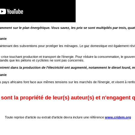
ment sur le plan énergétique. Vous savez, les prix se sont multipliés par trois, quat
tanie
intenant des subventions pour protéger les ménages. Le gaz domestique est également révisé 
le crise touchant production et transport de l’énergie. Pour réduire la consommation, le gouver
 tandis que les piétons et cyclistes ne sont pas concernés.
entrent dans la production de l’électricité ont augmenté, notamment le diesel lourd, ma
tanie
pays africains font face aux mêmes tensions sur les marchés de l’énergie, et visent à renforc
ont la propriété de leur(s) auteur(s) et n'engagent q
Toute reprise d'article ou extrait d'article devra inclure une référence
www.cridem.org