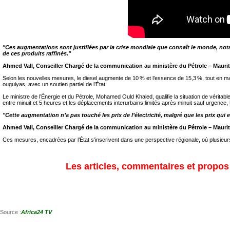
"Ces augmentations sont justifiées par la crise mondiale que connaît le monde, notam
de ces produits raffinés."
Ahmed Vall, Conseiller Chargé de la communication au ministère du Pétrole – Mauri
Selon les nouvelles mesures, le diesel augmente de 10 % et l’essence de 15,3 %, tout en ma
ouguiyas, avec un soutien partiel de l’État.
Le ministre de l’Énergie et du Pétrole, Mohamed Ould Khaled, qualifie la situation de véritab
entre minuit et 5 heures et les déplacements interurbains limités après minuit sauf urgence,
"Cette augmentation n’a pas touché les prix de l’électricité, malgré que les prix qui 
Ahmed Vall, Conseiller Chargé de la communication au ministère du Pétrole – Mauri
Ces mesures, encadrées par l’État s’inscrivent dans une perspective régionale, où plusieurs 
Les articles, commentaires et propos s
Source :
Africa24 TV