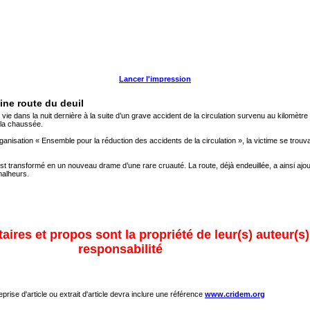
Lancer l'impression
ine route du deuil
ans la nuit dernière à la suite d’un grave accident de la circulation survenu au kilomètre 78
r la chaussée.
rganisation « Ensemble pour la réduction des accidents de la circulation », la victime se trou
st transformé en un nouveau drame d’une rare cruauté. La route, déjà endeuillée, a ainsi ajo
malheurs.
ires et propos sont la propriété de leur(s) auteur(s)
responsabilité
eprise d'article ou extrait d'article devra inclure une référence
www.cridem.org