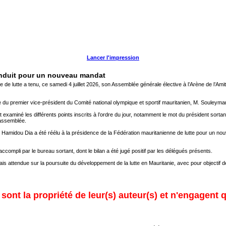
Lancer l'impression
onduit pour un nouveau mandat
 de lutte a tenu, ce samedi 4 juillet 2026, son Assemblée générale élective à l’Arène de l’A
du premier vice-président du Comité national olympique et sportif mauritanien, M. Souleymane
 examiné les différents points inscrits à l’ordre du jour, notamment le mot du président sortant
’assemblée.
u Hamidou Dia a été réélu à la présidence de la Fédération mauritanienne de lutte pour un n
accompli par le bureau sortant, dont le bilan a été jugé positif par les délégués présents.
is attendue sur la poursuite du développement de la lutte en Mauritanie, avec pour objectif de
ont la propriété de leur(s) auteur(s) et n'engagent q