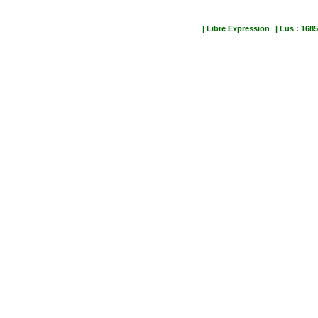
| Libre Expression
| Lus : 1685