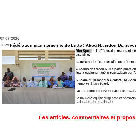
07-07-2026
Fédération mauritanienne de Lutte : Abou Hamidou Dia rec
06:29
Rim Sport
-- La Fédération mauritanienne
discipline.
La cérémonie s’est déroulée en présence 
Au cours des travaux, les participants ont
final a également été lu puis adopté par l
À l’issue du processus électoral, M. Abo
membres à son égard.
Cette reconduction vient saluer le travail 
La nouvelle équipe dirigeante est désorma
nationale et internationale.
Les articles, commentaires et propos s