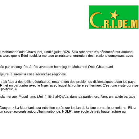
ue Mohamed Ould Ghazouani, lundi 6 juillet 2026. Si la rencontre n'a débouché sur aucune
s alors que le Bénin subit la menace terroriste et entretient des relations complexes avec
arquée par un long tête-à-tête avec son homologue, Mohamed Ould Ghazouani.
eure, à savoir la crise sécuritaire régionale.
nin fait face à des défis sécuritaires, notamment des problèmes diplomatiques avec les pays
], et en particulier avec le Niger avec lequel la frontière est fermée. C'est une visite qui vise
politique. »
Islam et aux Musulmans (Jnim), lié à al-Qaïda, dans sa partie nord. Vers un rapide partage
 : « La Mauritanie est très bien cotée sur le plan de la lutte contre le terrorisme. Elle a
ion sous-régionale aujourd'hui moribonde, NDLR], une école de très haute facture qui