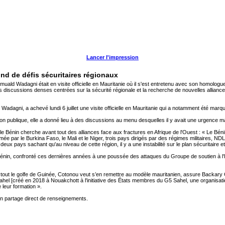
Lancer l'impression
fond de défis sécuritaires régionaux
ald Wadagni était en visite officielle en Mauritanie où il s'est entretenu avec son homolog
es discussions denses centrées sur la sécurité régionale et la recherche de nouvelles alliance
adagni, a achevé lundi 6 juillet une visite officielle en Mauritanie qui a notamment été m
on publique, elle a donné lieu à des discussions au menu desquelles il y avait une urgence maj
le Bénin cherche avant tout des alliances face aux fractures en Afrique de l'Ouest : « Le Bé
mée par le Burkina Faso, le Mali et le Niger, trois pays dirigés par des régimes militaires, NDLR
eux pays sachant qu'au niveau de cette région, il y a une instabilité sur le plan sécuritaire et 
e Bénin, confronté ces dernières années à une poussée des attaques du Groupe de soutien à l'
t le golfe de Guinée, Cotonou veut s’en remettre au modèle mauritanien, assure Backary Gueye
Sahel [créé en 2018 à Nouakchott à l'initiative des États membres du G5 Sahel, une organisat
 leur formation ».
 un partage direct de renseignements.