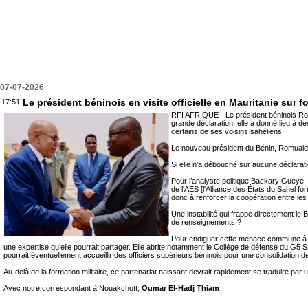
07-07-2026
Le président béninois en visite officielle en Mauritanie sur 
17:51
RFI AFRIQUE - Le président béninois Romu
grande déclaration, elle a donné lieu à d
certains de ses voisins sahéliens.
Le nouveau président du Bénin, Romuald W
Si elle n'a débouché sur aucune déclarati
Pour l’analyste politique Backary Gueye, 
de l'AES [l'Alliance des États du Sahel for
donc à renforcer la coopération entre les d
Une instabilité qui frappe directement l
de renseignements ?
Pour endiguer cette menace commune à tou
une expertise qu’elle pourrait partager. Elle abrite notamment le Collège de défense du G5 
pourrait éventuellement accueillir des officiers supérieurs béninois pour une consolidation de
Au-delà de la formation militaire, ce partenariat naissant devrait rapidement se traduire par
Avec notre correspondant à Nouakchott,
Oumar El-Hadj Thiam