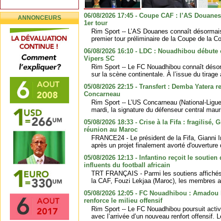
06/08/2026 17:45 - Coupe CAF : l’AS Douanes 
ANNONCEURS
1er tour
Rim Sport -- L’AS Douanes connaît désormais
premier tour préliminaire de la Coupe de la C
06/08/2026 16:10 - LDC : Nouadhibou débute
Vipers SC
Rim Sport -- Le FC Nouadhibou connaît désor
sur la scène continentale. À l’issue du tirage 
05/08/2026 22:15 - Transfert : Demba Yatera re
Concarneau
Rim Sport -- L’US Concarneau (National-Ligue 
mardi, la signature du défenseur central maur
05/08/2026 18:33 - Crise à la Fifa : fragilisé,
réunion au Maroc
FRANCE24 - Le président de la Fifa, Gianni Inf
après un projet finalement avorté d'ouverture 
05/08/2026 12:13 - Infantino reçoit le soutien
influents du football africain
TRT FRANÇAIS - Parmi les soutiens affichés f
la CAF, Fouzi Lekjaa (Maroc), les membres afr
05/08/2026 12:05 - FC Nouadhibou : Amado
renforce le milieu offensif
Rim Sport -- Le FC Nouadhibou poursuit acti
avec l’arrivée d’un nouveau renfort offensif. L