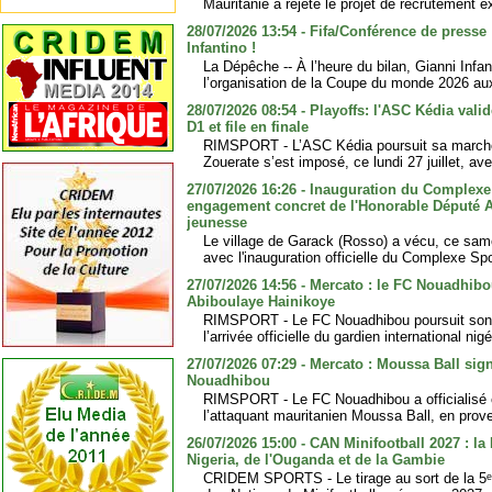
Mauritanie a rejeté le projet de recrutement e
28/07/2026 13:54 - Fifa/Conférence de presse
Infantino !
La Dépêche -- À l’heure du bilan, Gianni Infa
l’organisation de la Coupe du monde 2026 au
28/07/2026 08:54 - Playoffs: l'ASC Kédia valid
D1 et file en finale
RIMSPORT - L’ASC Kédia poursuit sa marche
Zouerate s’est imposé, ce lundi 27 juillet, ave
27/07/2026 16:26 - Inauguration du Complexe 
engagement concret de l'Honorable Député A
jeunesse
Le village de Garack (Rosso) a vécu, ce sam
avec l'inauguration officielle du Complexe Spo
27/07/2026 14:56 - Mercato : le FC Nouadhibou
Abiboulaye Hainikoye
RIMSPORT - Le FC Nouadhibou poursuit son
l’arrivée officielle du gardien international nig
27/07/2026 07:29 - Mercato : Moussa Ball sig
Nouadhibou
RIMSPORT - Le FC Nouadhibou a officialisé 
l’attaquant mauritanien Moussa Ball, en prov
26/07/2026 15:00 - CAN Minifootball 2027 : la
Nigeria, de l'Ouganda et de la Gambie
CRIDEM SPORTS - Le tirage au sort de la 5ᵉ 