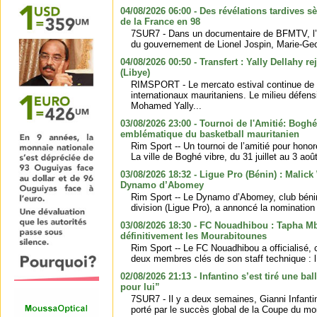
04/08/2026 06:00 - Des révélations tardives s
de la France en 98
7SUR7 - Dans un documentaire de BFMTV, l’a
du gouvernement de Lionel Jospin, Marie-Geor
04/08/2026 00:50 - Transfert : Yally Dellahy r
(Libye)
RIMSPORT - Le mercato estival continue de 
internationaux mauritaniens. Le milieu défen
Mohamed Yally...
03/08/2026 23:00 - Tournoi de l'Amitié: Boghé
emblématique du basketball mauritanien
Rim Sport -- Un tournoi de l’amitié pour hon
La ville de Boghé vibre, du 31 juillet au 3 ao
03/08/2026 18:32 - Ligue Pro (Bénin) : Malic
Dynamo d’Abomey
Rim Sport -- Le Dynamo d’Abomey, club béni
division (Ligue Pro), a annoncé la nomination
03/08/2026 18:30 - FC Nouadhibou : Tapha Mb
définitivement les Mourabitounes
Rim Sport -- Le FC Nouadhibou a officialisé, 
deux membres clés de son staff technique : l’e
02/08/2026 21:13 - Infantino s’est tiré une bal
pour lui”
7SUR7 - Il y a deux semaines, Gianni Infantin
porté par le succès global de la Coupe du mo