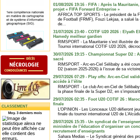
01/08/2026 19:16 - FIFA : Après la Mauritanie,
projet « FIFA Forward Entreprise »
AFRICA TOP SPORTS - Le président de la F
de Football (FRMF), Fouzi Lekjaa, a salué la 
de...
31/07/2026 23:40 - COTIF U20 2026 : Elyath 
Hamedy meilleur gardien
RIMSPORT - La Mauritanie s’est illustrée de f
Tournoi international COTIF U20 2026, décroch
30/07/2026 19:15 - Championnat Super D2 : A
sacré
RIMSPORT - Arc-en-Ciel Sélibaby a été cour
D2 (saison 2025-2026) à l’issue de sa victoire
29/07/2026 07:29 - Play offs: Arc-en-Ciel valid
accède à l’élite
RIMSPORT - Le club Arc-en-Ciel de Sélibaby s’
la phase finale de la Super D2, en s’imposant 
29/07/2026 02:35 - Foot U20 COTIF 26 : Maroc
finale
CLASSEMENT
L'OPINION - Les Lionceaux U20 défieront jeu
Moy. 3 derniers mois
finale du tournoi international U20 de L’Alcúd
28/07/2026 15:35 - Un syndicat de l’enseignem
ministère de l’éducation d’organiser un conc
recrutement d’enseignants
Sahara Medias -- Le Syndicat général des pro