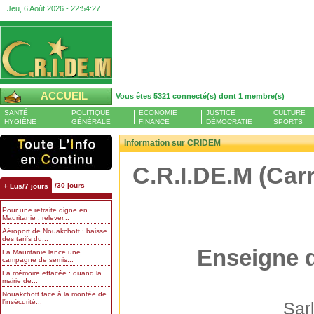
Jeu, 6 Août 2026 -
22:54:27
ACCUEIL
Vous êtes 5321 connecté(s) dont 1 membre(s)
SANTÉ
POLITIQUE
ECONOMIE
JUSTICE
CULTURE
HYGIÈNE
GÉNÉRALE
FINANCE
DÉMOCRATIE
SPORTS
Information sur CRIDEM
C.R.I.DE.M (Car
/30 jours
+ Lus/7 jours
Pour une retraite digne en
Mauritanie : relever...
Aéroport de Nouakchott : baisse
des tarifs du...
Enseigne 
La Mauritanie lance une
campagne de semis...
La mémoire effacée : quand la
mairie de...
Nouakchott face à la montée de
l’insécurité...
Sar