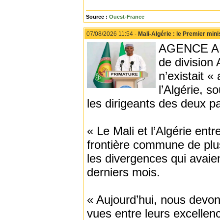
Source :
Ouest-France
07/08/2026 11:54 -
Mali-Algérie : le Premier min
AGENCE ANA
de division
n’existait «
l’Algérie, 
les dirigeants des deux p
« Le Mali et l’Algérie ent
frontière commune de plu
les divergences qui avaie
derniers mois.
« Aujourd’hui, nous devon
vues entre leurs excellen