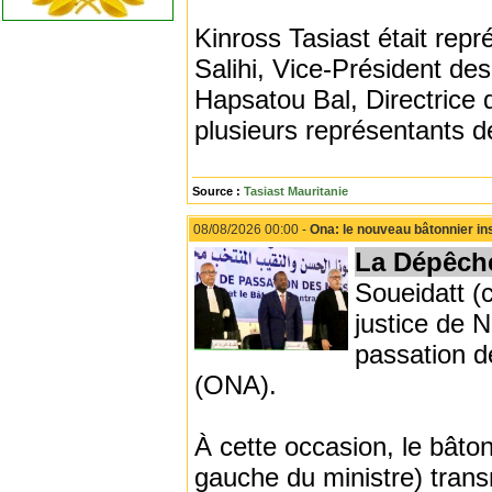
Kinross Tasiast était rep
Salihi, Vice-Président d
Hapsatou Bal, Directrice
plusieurs représentants de
Source :
Tasiast Mauritanie
08/08/2026 00:00 -
Ona: le nouveau bâtonnier ins
La Dépêch
Soueidatt (c
justice de N
passation d
(ONA).
À cette occasion, le bâto
gauche du ministre) trans