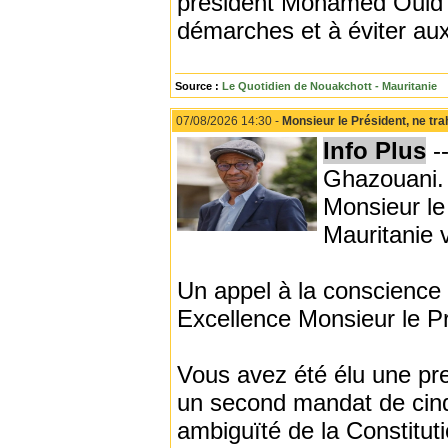
président Mohamed Ould C
démarches et à éviter aux
Source :
Le Quotidien de Nouakchott - Mauritanie
07/08/2026 14:30 -
Monsieur le Président, ne tra
Info Plus
-
Ghazouani.
Monsieur le
Mauritanie 
Un appel à la conscience
Excellence Monsieur le Pr
Vous avez été élu une pre
un second mandat de cinq 
ambiguïté de la Constitut