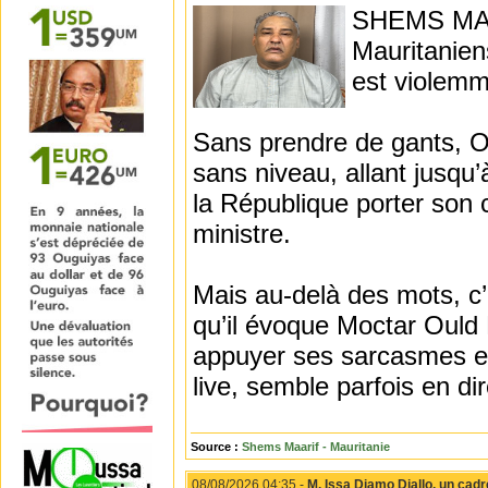
SHEMS MAARI
Mauritanien
est violemm
Sans prendre de gants, Ou
sans niveau, allant jusqu
la République porter son 
ministre.
Mais au-delà des mots, c’
qu’il évoque Moctar Ould
appuyer ses sarcasmes et 
live, semble parfois en di
Source :
Shems Maarif - Mauritanie
08/08/2026 04:35 -
M. Issa Diamo Diallo, un ca