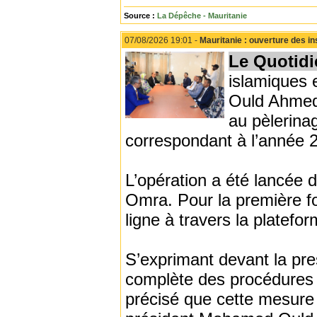
Source :
La Dépêche - Mauritanie
07/08/2026 19:01 -
Mauritanie : ouverture des i
Le Quotidi
islamiques e
Ould Ahmed 
au pèlerina
correspondant à l’année 
L’opération a été lancée d
Omra. Pour la première foi
ligne à travers la platef
S’exprimant devant la pre
complète des procédures li
précisé que cette mesure s