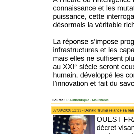
connaissance et les mutat
puissance, cette interroga
désormais la véritable ri
La réponse s’impose prog
infrastructures et les cap
mais elles ne suffisent pl
au XXIᵉ siècle seront ceux
humain, développé les co
l’innovation et fait du sa
Source :
L'Authentique - Mauritanie
07/08/2026 12:33 -
Donald Trump relance sa batai
OUEST FRAN
décret visan