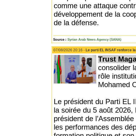
comme une attaque contre 
développement de la coopé
de la défense.
Source :
Syrian Arab News Agency (SANA)
07/08/2026 20:16 -
Le parti EL INSAF renforce l
Trust Maga
consolider l
rôle institu
Mohamed Ou
Le président du Parti EL
la soirée du 5 août 2026,
président de l’Assemblée
les performances des dépu
formation politique et so