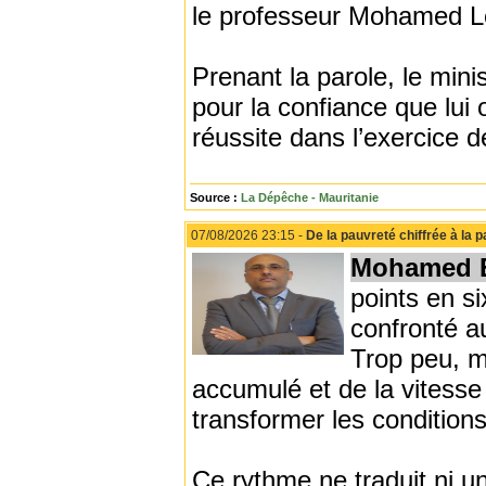
le professeur Mohamed L
Prenant la parole, le mini
pour la confiance que lui 
réussite dans l’exercice d
Source :
La Dépêche - Mauritanie
07/08/2026 23:15 -
De la pauvreté chiffrée à la p
Mohamed E
points en s
confronté a
Trop peu, m
accumulé et de la vitess
transformer les conditions
Ce rythme ne traduit ni une