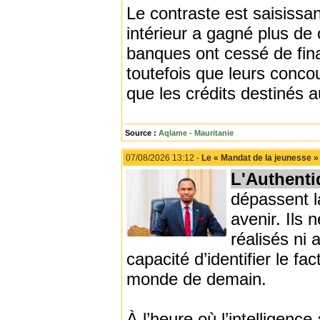
Le contraste est saisissan
intérieur a gagné plus de 
banques ont cessé de finan
toutefois que leurs concou
que les crédits destinés a
Source :
Aqlame - Mauritanie
07/08/2026 13:12 -
Le « Mandat de la jeunesse » 
L'Authenti
dépassent l
avenir. Ils
réalisés ni
capacité d’identifier le fa
monde de demain.
À l’heure où l’intelligence