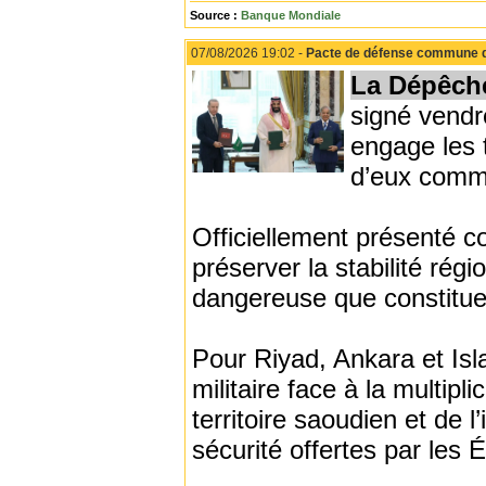
Source :
Banque Mondiale
07/08/2026 19:02 -
Pacte de défense commune de
La Dépêch
signé vend
engage les t
d’eux comme
Officiellement présenté 
préserver la stabilité régi
dangereuse que constitue
Pour Riyad, Ankara et Isla
militaire face à la multipl
territoire saoudien et de 
sécurité offertes par les 