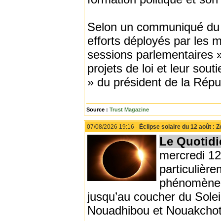
Selon un communiqué du 
efforts déployés par les
sessions parlementaires »,
projets de loi et leur so
» du président de la Rép
Source :
Trust Magazine
07/08/2026 19:16 -
Éclipse solaire du 12 août :
Le Quotidi
mercredi 12 
particulière
phénomène 
jusqu’au coucher du Solei
Nouadhibou et Nouakchot