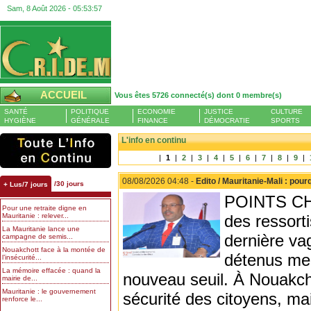
Sam, 8 Août 2026 -
05:53:58
ACCUEIL
Vous êtes 5726 connecté(s) dont 0 membre(s)
SANTÉ
POLITIQUE
ECONOMIE
JUSTICE
CULTURE
HYGIÈNE
GÉNÉRALE
FINANCE
DÉMOCRATIE
SPORTS
L'info en continu
|
1
|
2
|
3
|
4
|
5
|
6
|
7
|
8
|
9
|
08/08/2026 04:48 -
Edito / Mauritanie-Mali : po
/30 jours
+ Lus/7 jours
POINTS CHAU
Pour une retraite digne en
Mauritanie : relever...
des ressorti
La Mauritanie lance une
dernière va
campagne de semis...
Nouakchott face à la montée de
détenus men
l’insécurité...
La mémoire effacée : quand la
nouveau seuil. À Nouakcho
mairie de...
Mauritanie : le gouvernement
sécurité des citoyens, ma
renforce le...