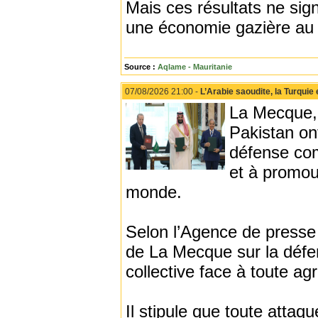
Mais ces résultats ne sig
une économie gazière au 
Source :
Aqlame - Mauritanie
07/08/2026 21:00 -
L’Arabie saoudite, la Turqui
La Mecque, 
Pakistan on
défense com
et à promouv
monde.
Selon l’Agence de presse
de La Mecque sur la défe
collective face à toute ag
Il stipule que toute attaq