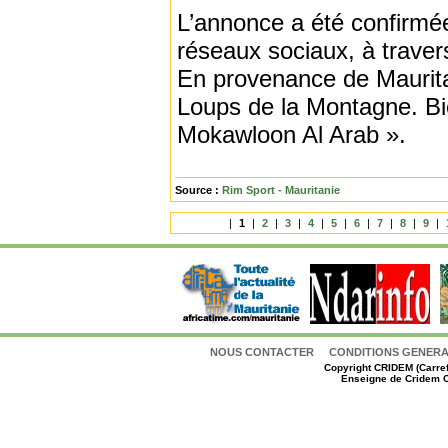
L’annonce a été confirmée
réseaux sociaux, à trave
En provenance de Maurit
Loups de la Montagne. Bie
Mokawloon Al Arab ».
Source :
Rim Sport - Mauritanie
|
1
|
2
|
3
|
4
|
5
|
6
|
7
|
8
|
9
|
NOUS CONTACTER
CONDITIONS GENERAL
Copyright
CRIDEM (Carref
Enseigne de Cridem C