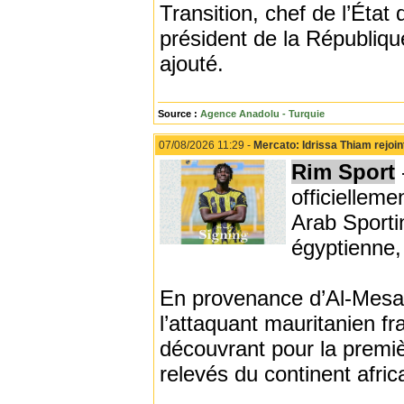
Transition, chef de l’État
président de la République
ajouté.
Source :
Agence Anadolu - Turquie
07/08/2026 11:29 -
Mercato: Idrissa Thiam rejoi
Rim Sport
officiellem
Arab Sporti
égyptienne,
En provenance d’Al-Mesai
l’attaquant mauritanien fr
découvrant pour la premiè
relevés du continent afric