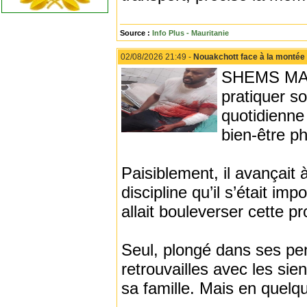
Source :
Info Plus - Mauritanie
02/08/2026 21:49 -
Nouakchott face à la montée 
SHEMS MAARI
pratiquer so
quotidienne
bien-être p
Paisiblement, il avançait 
discipline qu’il s’était i
allait bouleverser cette p
Seul, plongé dans ses pens
retrouvailles avec les sie
sa famille. Mais en quelqu