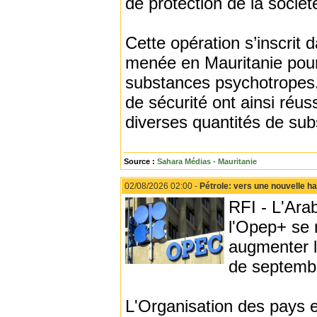
de protection de la sociét
Cette opération s’inscrit
menée en Mauritanie pour 
substances psychotropes.
de sécurité ont ainsi réus
diverses quantités de sub
Source :
Sahara Médias - Mauritanie
02/08/2026 02:00 -
Pétrole: vers une nouvelle h
RFI - L'Ara
l'Opep+ se 
augmenter l
de septembr
L'Organisation des pays e