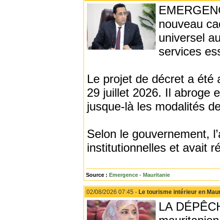
EMERGENCE 
nouveau cad
universel au
services es
Le projet de décret a été
29 juillet 2026. Il abroge
jusque-là les modalités d
Selon le gouvernement, l’a
institutionnelles et avait 
Source :
Emergence - Mauritanie
02/08/2026 07:45 -
Le tourisme intérieur en Maur
LA DÉPÊCHE