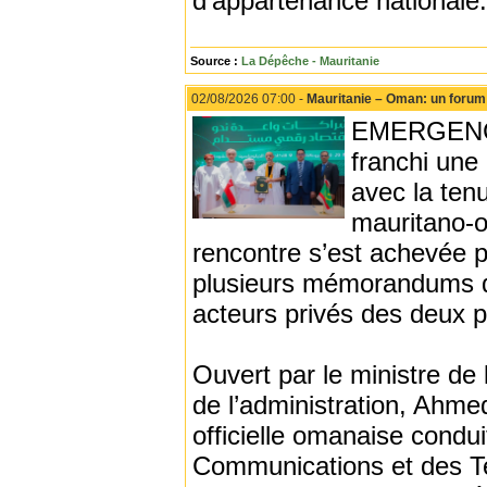
d’appartenance nationale.
Source :
La Dépêche - Mauritanie
02/08/2026 07:00 -
Mauritanie – Oman: un forum
EMERGENCE 
franchi une
avec la ten
mauritano-o
rencontre s’est achevée p
plusieurs mémorandums d’e
acteurs privés des deux 
Ouvert par le ministre de
de l’administration, Ahm
officielle omanaise condui
Communications et des Tec