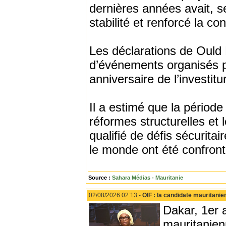
dernières années avait, s
stabilité et renforcé la c
Les déclarations de Ould Bi
d’événements organisés p
anniversaire de l’invest
Il a estimé que la périod
réformes structurelles et 
qualifié de défis sécurita
le monde ont été confront
Source :
Sahara Médias - Mauritanie
02/08/2026 02:13 -
OIF : la candidate mauritanie
Dakar, 1er 
mauritanien