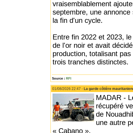
vraisemblablement ajouter
septembre, une annonce s
la fin d'un cycle.
Entre fin 2022 et 2023, le
de l'or noir et avait déci
production, totalisant pas 
trois tranches distinctes.
Source :
RFI
01/08/2026 22:47 -
La garde côtière mauritanie
MADAR - Les
récupéré ve
de Nouadhib
une autre p
« Cabano ».