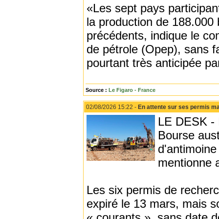
«Les sept pays participan
la production de 188.000 b
précédents, indique le c
de pétrole (Opep), sans f
pourtant très anticipée pa
Source :
Le Figaro - France
02/08/2026 15:22 -
En attente sur ses permis m
LE DESK - Le
Bourse aust
d'antimoine
mentionne au
Les six permis de recher
expiré le 13 mars, mais s
« courants », sans date 