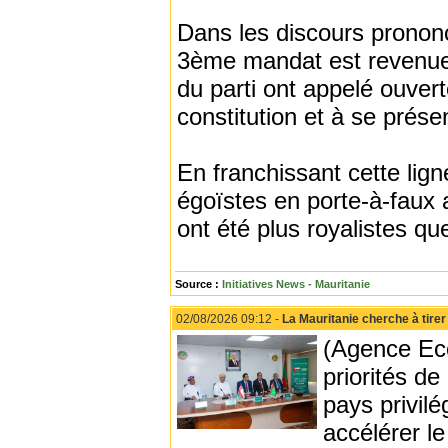
Dans les discours prononcé
3ème mandat est revenue 
du parti ont appelé ouver
constitution et à se prés
En franchissant cette lig
égoïstes en porte-à-faux av
ont été plus royalistes que
Source :
Initiatives News - Mauritanie
02/08/2026 09:12 -
La Mauritanie cherche à tire
(Agence Eco
priorités d
pays privilé
accélérer l