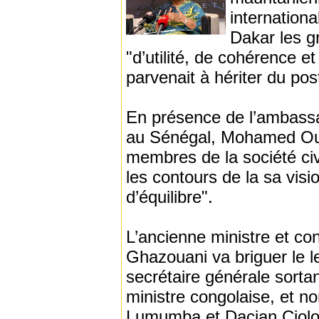
internation
Dakar les g
"d’utilité, de cohérence et
parvenait à hériter du po
En présence de l’ambassa
au Sénégal, Mohamed Ould
membres de la société c
les contours de la sa visi
d’équilibre".
L’ancienne ministre et c
Ghazouani va briguer le l
secrétaire générale sorta
ministre congolaise, et n
Lumumba et Dacian Ciolos