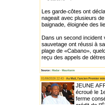
Les garde-côtes ont décl
nageait avec plusieurs d
baignade, éloignée des li
Dans un second incident v
sauvetage ont réussi à sa
plage de «Cabano», quelq
reçu des appels de détres
Source :
Madar - Mauritanie
01/08/2026 22:43 -
Au Mali, l’ancien Premier min
JEUNE AFRIQ
écroué le 1
ferme consé