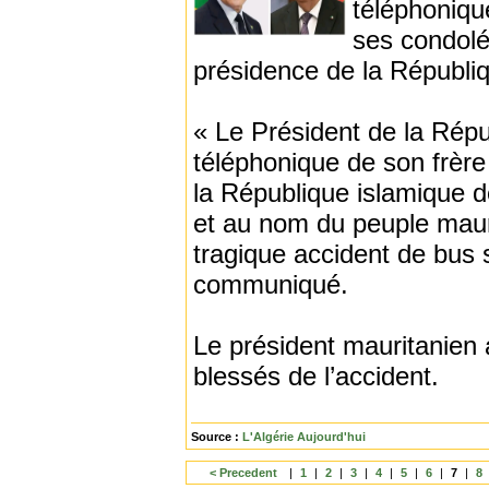
téléphoniqu
ses condolé
présidence de la Républ
« Le Président de la Rép
téléphonique de son frèr
la République islamique d
et au nom du peuple maur
tragique accident de bus 
communiqué.
Le président mauritanien
blessés de l’accident.
Source :
L'Algérie Aujourd'hui
< Precedent
|
1
|
2
|
3
|
4
|
5
|
6
|
7
|
8