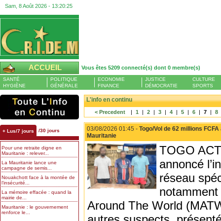
Sam, 8 Août 2026 -
13:20:26
ACCUEIL
Vous êtes 5209 connecté(s) dont 0 membre(s)
SANTÉ
POLITIQUE
ECONOMIE
JUSTICE
CULTURE
HYGIÈNE
GÉNÉRALE
FINANCE
DÉMOCRATIE
SPORTS
L'info en continu
< Precedent
|
1
|
2
|
3
|
4
|
5
|
6
|
7
|
8
03/08/2026 01:45 -
Togo/Vol de 62 millions FCFA 
/30 jours
+ Lus/7 jours
Mauritanie
TOGO ACTUA
Pour une retraite digne en
Mauritanie : relever...
annoncé l’i
La Mauritanie lance une
campagne de semis...
réseau spéc
Nouakchott face à la montée de
l’insécurité...
notamment d
La mémoire effacée : quand la
mairie de...
Around The World (MATW)
Mauritanie : le gouvernement
renforce le...
autres suspects, présenté