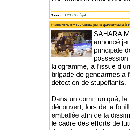
Source :
APS - Sénégal
02/08/2026 02:05 -
Saisie par la gendarmerie à l
SAHARA MED
annoncé jeud
principale d
possession 
kilogramme, à l’issue d’un
brigade de gendarmes a fa
détection de stupéfiants.
Dans un communiqué, la g
découvert, lors de la foui
emballée afin de la dissim
le cadre des efforts de lu