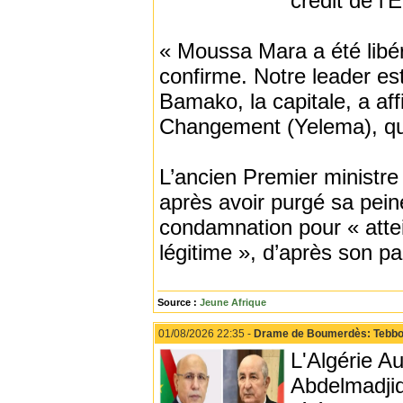
crédit de l’É
« Moussa Mara a été libé
confirme. Notre leader es
Bamako, la capitale, a af
Changement (Yelema), qui
L’ancien Premier ministre
après avoir purgé sa pein
condamnation pour « attein
légitime », d’après son par
Source :
Jeune Afrique
01/08/2026 22:35 -
Drame de Boumerdès: Tebbou
L'Algérie Au
Abdelmadjid