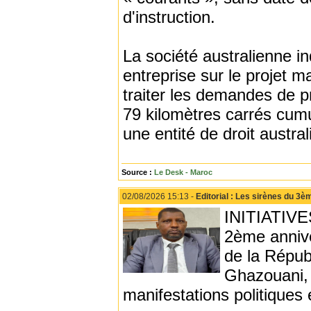
d'instruction.
La société australienne i
entreprise sur le projet m
traiter les demandes de 
79 kilomètres carrés cum
une entité de droit austral
Source :
Le Desk - Maroc
02/08/2026 15:13 -
Editorial : Les sirènes du 3
INITIATIVE
2ème annive
de la Répu
Ghazouani, 
manifestations politiques 