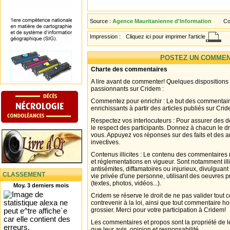
Source :
Agence Mauritanienne d'Information
Co
Impression :
Cliquez ici pour imprimer l'article
POSTEZ UN COMMEN
Charte des commentaires
A lire avant de commenter! Quelques dispositions
passionnants sur Cridem :
Commentez pour enrichir : Le but des commentair
enrichissants à partir des articles publiés sur Cri
Respectez vos interlocuteurs : Pour assurer des d
le respect des participants. Donnez à chacun le d
vous. Appuyez vos réponses sur des faits et des 
invectives.
Contenus illicites : Le contenu des commentaires n
et réglementations en vigueur. Sont notamment illi
antisémites, diffamatoires ou injurieux, divulguant
CLASSEMENT
vie privée d'une personne, utilisant des oeuvres p
(textes, photos, vidéos...).
Moy. 3 derniers mois
Cridem se réserve le droit de ne pas valider tout
contrevenir à la loi, ainsi que tout commentaire h
grossier. Merci pour votre participation à Cridem!
Les commentaires et propos sont la propriété de l
que leur avis, opinion et responsabilité.