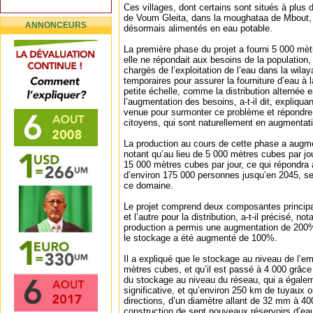
Ces villages, dont certains sont situés à plus
de Voum Gleita, dans la moughataa de Mbout, 
ANNONCEURS
désormais alimentés en eau potable.
La première phase du projet a fourni 5 000 mè
elle ne répondait aux besoins de la population,
chargés de l’exploitation de l’eau dans la wilay
temporaires pour assurer la fourniture d’eau à l
petite échelle, comme la distribution alternée e
l’augmentation des besoins, a-t-il dit, expliqu
venue pour surmonter ce problème et répondre
citoyens, qui sont naturellement en augmentat
La production au cours de cette phase a augmen
notant qu’au lieu de 5 000 mètres cubes par jo
15 000 mètres cubes par jour, ce qui répondra
d’environ 175 000 personnes jusqu’en 2045, se
ce domaine.
Le projet comprend deux composantes principal
et l’autre pour la distribution, a-t-il précisé, 
production a permis une augmentation de 200%
le stockage a été augmenté de 100%.
Il a expliqué que le stockage au niveau de l’e
mètres cubes, et qu’il est passé à 4 000 grâce
du stockage au niveau du réseau, qui a égal
significative, et qu’environ 250 km de tuyaux 
directions, d’un diamètre allant de 32 mm à 4
construction de sept nouveaux réservoirs d’eau