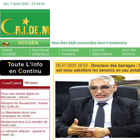
Ven, 7 Août 2026 -
21:44:55
ACCUEIL
Vous êtes 6120 connecté(s) dont 0 membre(s)
SANTÉ
POLITIQUE
ECONOMIE
JUSTICE
CULTURE
HYGIÈNE
GÉNÉRALE
FINANCE
DÉMOCRATIE
SPORTS
05-07-2025 19:53 -
Directeur des barrages : l
est venu satisfaire les besoins en eau pota
/30 jours
+ Lus/7 jours
Pour une retraite digne en
Mauritanie : relever...
Aéroport de Nouakchott : baisse
des tarifs du...
La Mauritanie lance une
campagne de semis...
Nouakchott face à la montée de
l’insécurité...
La mémoire effacée : quand la
mairie de...