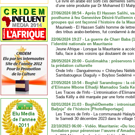
Ce livre en arabe est sorti ces dernières sema
d’une série produite par Dr Mohamed El Mahj
27/06/2024 08:54 - Après El Hassen Salihi, va
posthume à feu Geneviève Désiré-Vuillemin qu
groupes qui ont façonné l’histoire de la Maur
Mauriweb - El Hassen Salihi homme de lettres
des tribus arabo-berbères, fut condamné à de
22/06/2024 19:27 - La guerre de Charr Baba (1
l’identité nationale en Mauritanie
Jeune Afrique - Lorsque la Mauritanie a accédé
fallu, face à des voisins qui doutaient de so
28/05/2024 20:00 - Guidimakha : préservons 
la prédation culturelle
Onde Info - Danguéremou = Chiteybeu Niélé
Sambatougeux Diaguily = Boyboo Sedelmé = T
27/05/2024 10:54 - Boghé/ Sarandogou : la cé
d’Elimane Mbone Elhadji Mamadou Sada Ke
Les Traces de l'Info - L’intronisation d’Eli
Sada Kélly a été marquée par une forte mobili
02/01/2024 21:03 - Boghé/Demette : intronis
Baῆnje" de l’histoire [PhotoReportage]
Les Traces de l'info - La communauté Halayb
le Samedi 30 décembre 2023 dans le village 
22/10/2023 06:00 - Vidéo. Mauritanie: «Du loc
fondation pour pérenniser l’œuvre d’Amado