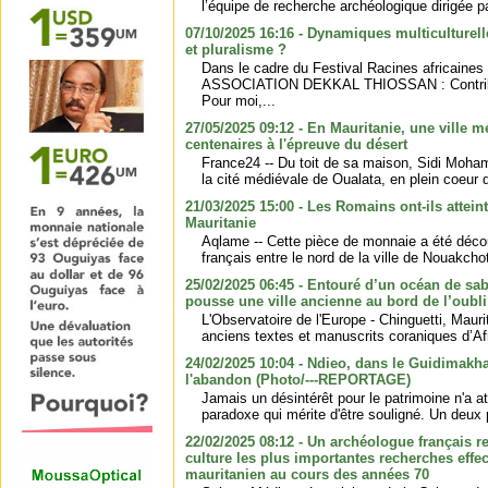
l’équipe de recherche archéologique dirigée pa
07/10/2025 16:16 - Dynamiques multiculturelles
et pluralisme ?
Dans le cadre du Festival Racines africaines
ASSOCIATION DEKKAL THIOSSAN : Contribu
Pour moi,...
27/05/2025 09:12 - En Mauritanie, une ville 
centenaires à l'épreuve du désert
France24 -- Du toit de sa maison, Sidi Moh
la cité médiévale de Oualata, en plein coeur d
21/03/2025 15:00 - Les Romains ont-ils atteint
Mauritanie
Aqlame -- Cette pièce de monnaie a été déco
français entre le nord de la ville de Nouakchott
25/02/2025 06:45 - Entouré d’un océan de sabl
pousse une ville ancienne au bord de l’oubli
L'Observatoire de l'Europe - Chinguetti, Mauri
anciens textes et manuscrits coraniques d’Afri
24/02/2025 10:04 - Ndieo, dans le Guidimakha
l'abandon (Photo/---REPORTAGE)
Jamais un désintérêt pour le patrimoine n'a at
paradoxe qui mérite d'être souligné. Un deux
22/02/2025 08:12 - Un archéologue français r
culture les plus importantes recherches effe
mauritanien au cours des années 70