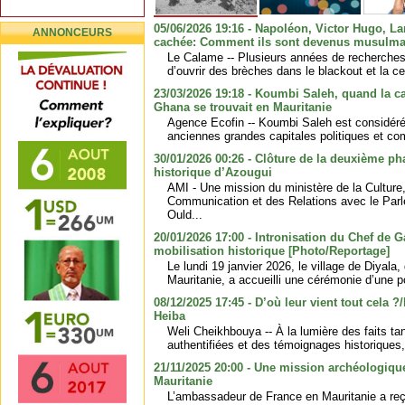
05/06/2026 19:16 - Napoléon, Victor Hugo, Lam
ANNONCEURS
cachée: Comment ils sont devenus musulm
Le Calame -- Plusieurs années de recherches
d’ouvrir des brèches dans le blackout et la c
23/03/2026 19:18 - Koumbi Saleh, quand la ca
Ghana se trouvait en Mauritanie
Agence Ecofin -- Koumbi Saleh est considér
anciennes grandes capitales politiques et com
30/01/2026 00:26 - Clôture de la deuxième pha
historique d’Azougui
AMI - Une mission du ministère de la Culture,
Communication et des Relations avec le Par
Ould...
20/01/2026 17:00 - Intronisation du Chef de 
mobilisation historique [Photo/Reportage]
Le lundi 19 janvier 2026, le village de Diyal
Mauritanie, a accueilli une cérémonie d’une po
08/12/2025 17:45 - D’où leur vient tout cela ?
Heiba
Weli Cheikhbouya -- À la lumière des faits ta
authentifiées et des témoignages historiques, il
21/11/2025 20:00 - Une mission archéologiqu
Mauritanie
L’ambassadeur de France en Mauritanie a re