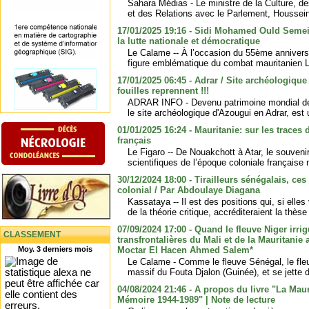
Sahara Médias - Le ministre de la Culture, d
et des Relations avec le Parlement, Houssein
17/01/2025 19:16 - Sidi Mohamed Ould Semeid
la lutte nationale et démocratique
Le Calame -- À l’occasion du 55ème anniversai
figure emblématique du combat mauritanien Le
17/01/2025 06:45 - Adrar / Site archéologique
fouilles reprennent !!!
ADRAR INFO - Devenu patrimoine mondial de
le site archéologique d'Azougui en Adrar, est 
01/01/2025 16:24 - Mauritanie: sur les traces
français
Le Figaro -- De Nouakchott à Atar, le souvenir
scientifiques de l’époque coloniale française
30/12/2024 18:00 - Tirailleurs sénégalais, ces
colonial / Par Abdoulaye Diagana
Kassataya -- Il est des positions qui, si elles 
de la théorie critique, accréditeraient la thèse
07/09/2024 17:00 - Quand le fleuve Niger irrig
CLASSEMENT
transfrontalières du Mali et de la Mauritanie 
Moy. 3 derniers mois
Moctar El Hacen Ahmed Salem*
Le Calame - Comme le fleuve Sénégal, le fle
massif du Fouta Djalon (Guinée), et se jette d
04/08/2024 21:46 - A propos du livre "La Mauri
Mémoire 1944-1989" | Note de lecture