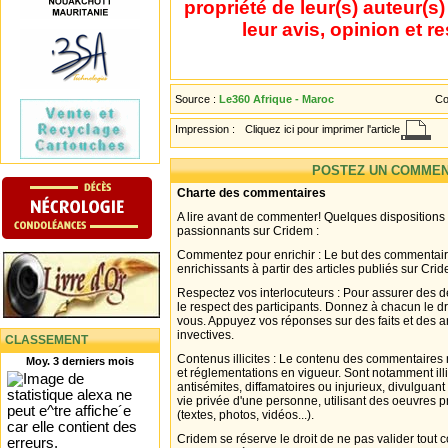
propriété de leur(s) auteur(s
leur avis, opinion et r
Source :
Le360 Afrique - Maroc
Co
Impression :
Cliquez ici pour imprimer l'article
POSTEZ UN COMMEN
Charte des commentaires
A lire avant de commenter! Quelques dispositions
passionnants sur Cridem :
Commentez pour enrichir : Le but des commentair
enrichissants à partir des articles publiés sur Cri
Respectez vos interlocuteurs : Pour assurer des d
le respect des participants. Donnez à chacun le d
vous. Appuyez vos réponses sur des faits et des 
invectives.
CLASSEMENT
Contenus illicites : Le contenu des commentaires n
Moy. 3 derniers mois
et réglementations en vigueur. Sont notamment illi
antisémites, diffamatoires ou injurieux, divulguant
vie privée d'une personne, utilisant des oeuvres p
(textes, photos, vidéos...).
Cridem se réserve le droit de ne pas valider tout