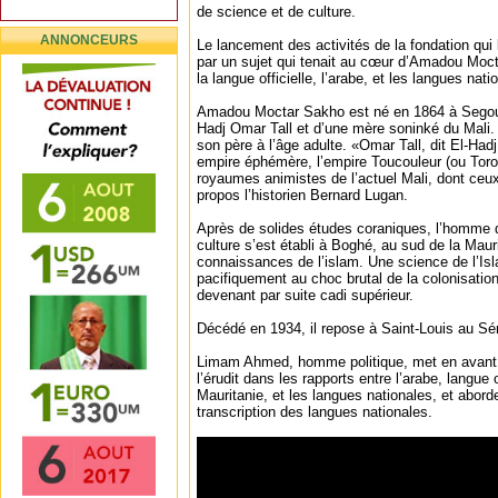
de science et de culture.
ANNONCEURS
Le lancement des activités de la fondation qui
par un sujet qui tenait au cœur d’Amadou Moct
la langue officielle, l’arabe, et les langues nati
Amadou Moctar Sakho est né en 1864 à Segou (
Hadj Omar Tall et d’une mère soninké du Mali. 
son père à l’âge adulte. «Omar Tall, dit El-Had
empire éphémère, l’empire Toucouleur (ou Toro
royaumes animistes de l’actuel Mali, dont ceu
propos l’historien Bernard Lugan.
Après de solides études coraniques, l’homme d
culture s’est établi à Boghé, au sud de la Maur
connaissances de l’islam. Une science de l’Isla
pacifiquement au choc brutal de la colonisatio
devenant par suite cadi supérieur.
Décédé en 1934, il repose à Saint-Louis au Sé
Limam Ahmed, homme politique, met en avant l
l’érudit dans les rapports entre l’arabe, langue o
Mauritanie, et les langues nationales, et abord
transcription des langues nationales.