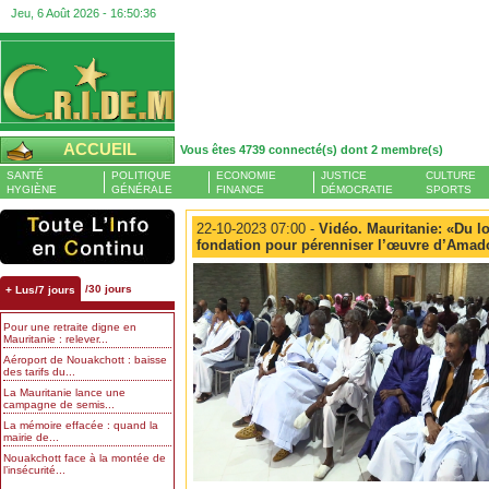
Jeu, 6 Août 2026 -
16:50:37
ACCUEIL
Vous êtes 4739 connecté(s) dont 2 membre(s)
SANTÉ
POLITIQUE
ECONOMIE
JUSTICE
CULTURE
HYGIÈNE
GÉNÉRALE
FINANCE
DÉMOCRATIE
SPORTS
22-10-2023 07:00 -
Vidéo. Mauritanie: «Du lo
fondation pour pérenniser l’œuvre d’Ama
/30 jours
+ Lus/7 jours
Pour une retraite digne en
Mauritanie : relever...
Aéroport de Nouakchott : baisse
des tarifs du...
La Mauritanie lance une
campagne de semis...
La mémoire effacée : quand la
mairie de...
Nouakchott face à la montée de
l’insécurité...