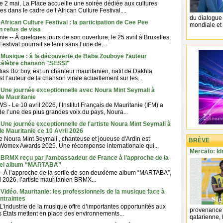
e 2 mai, La Place accueille une soirée dédiée aux cultures
es dans le cadre de l’African Culture Festival....
du dialogue
African Culture Festival : la participation de Cee Pee
mondiale et 
 refus de visa
ie -- À quelques jours de son ouverture, le 25 avril à Bruxelles,
Festival pourrait se tenir sans l’une de...
 Musique : à la découverte de Baba Zouboye l’auteur
 célèbre chanson "SESSI"
as Biz boy, est un chanteur mauritanien, natif de Dakhla
t l’auteur de la chanson virale actuellement sur les...
 Une journée exceptionnelle avec Noura Mint Seymali à
 de Mauritanie
 - Le 10 avril 2026, l’Institut Français de Mauritanie (IFM) a
de l’une des plus grandes voix du pays, Noura...
 Une journée exceptionnelle de l'artiste Noura Mint Seymali à
 de Mauritanie ce 10 Avril 2026
 Noura Mint Seymali , chanteuse et joueuse d'Ardin est
BRÈVE
x Womex Awards 2025. Une récompense internationale qui...
Mercato: Id
- BRMX reçu par l’ambassadeur de France à l’approche de la
uvel album “MARTABA”
-- À l’approche de la sortie de son deuxième album “MARTABA”,
l 2026, l’artiste mauritanien BRMX...
 Vidéo. Mauritanie: les professionnels de la musique face à
ntraintes
 L’industrie de la musique offre d’importantes opportunités aux
provenance 
 États mettent en place des environnements...
qatarienne, l