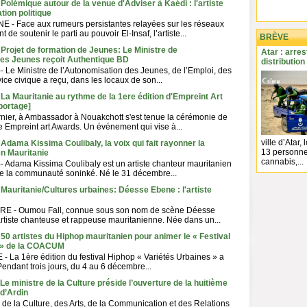
 Polémique autour de la venue d'Adviser à Kaédi : l'artiste
ation politique
- Face aux rumeurs persistantes relayées sur les réseaux
 de soutenir le parti au pouvoir El-Insaf, l’artiste...
BRÈVE
 Projet de formation de Jeunes: Le Ministre de
Atar : arre
des Jeunes reçoit Authentique BD
distributio
 -- Le Ministre de l’Autonomisation des Jeunes, de l’Emploi, des
ice civique a reçu, dans les locaux de son...
 La Mauritanie au rythme de la 1ere édition d'Empreint Art
portage]
rnier, à Ambassador à Nouakchott s'est tenue la cérémonie de
de Empreint art Awards. Un événement qui vise à...
ville d’Atar,
 Adama Kissima Coulibaly, la voix qui fait rayonner la
13 personnes
n Mauritanie
cannabis,...
 -- Adama Kissima Coulibaly est un artiste chanteur mauritanien
de la communauté soninké. Né le 31 décembre...
 Mauritanie/Cultures urbaines: Déesse Ebene : l'artiste
 - Oumou Fall, connue sous son nom de scène Déesse
rtiste chanteuse et rappeuse mauritanienne. Née dans un...
 50 artistes du Hiphop mauritanien pour animer le « Festival
s » de la COACUM
La 1ère édition du festival Hiphop « Variétés Urbaines » a
 Pendant trois jours, du 4 au 6 décembre...
Le ministre de la Culture préside l’ouverture de la huitième
 d’Ardin
e de la Culture, des Arts, de la Communication et des Relations