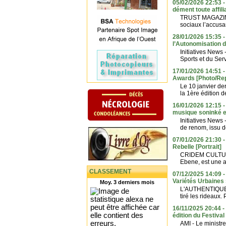
05/02/2026 22:53 -
dément toute affili
TRUST MAGAZINE 
sociaux l’accusant
28/01/2026 15:35 -
l’Autonomisation 
Initiatives News
Sports et du Serv
17/01/2026 14:51 -
Awards [Photo/Re
Le 10 janvier de
la 1ère édition 
16/01/2026 12:15 -
musique soninké e
Initiatives News
de renom, issu 
07/01/2026 21:30 -
Rebelle [Portrait]
CRIDEM CULTURE
Ebene, est une a
CLASSEMENT
07/12/2025 14:09 -
Variétés Urbaine
Moy. 3 derniers mois
L'AUTHENTIQUE - 
tiré les rideaux.
16/11/2025 20:44 - 
édition du Festival
AMI - Le ministr