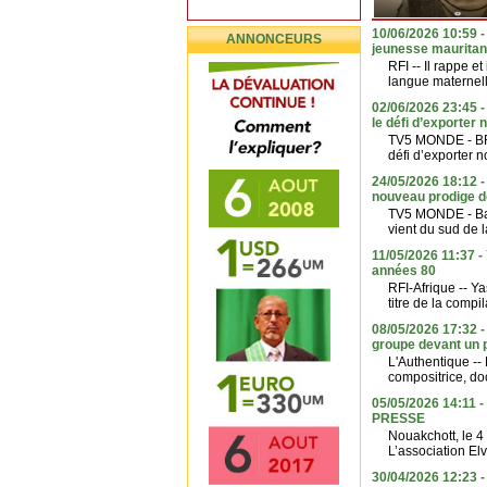
10/06/2026 10:59 -
ANNONCEURS
jeunesse mauritan
RFI -- Il rappe e
langue maternel
02/06/2026 23:45 
le défi d’exporter 
TV5 MONDE - BRM
défi d’exporter no
24/05/2026 18:12 - 
nouveau prodige d
TV5 MONDE - Bak
vient du sud de l
11/05/2026 11:37 
années 80
RFI-Afrique -- Y
titre de la compi
08/05/2026 17:32 - 
groupe devant un 
L'Authentique --
compositrice, do
05/05/2026 14:11 
PRESSE
Nouakchott, le 4
L’association Elva
30/04/2026 12:23 - 