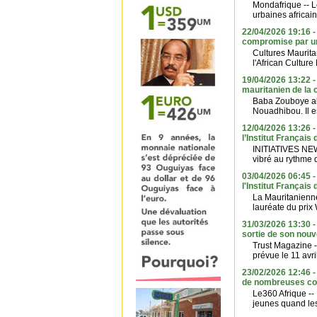
Mondafrique -- L
urbaines africain
22/04/2026 19:16 - 
compromise par un
Cultures Mauritan
l'African Culture 
19/04/2026 13:22 -
mauritanien de la
Baba Zouboye ali
Nouadhibou. Il es
12/04/2026 13:26 -
l’Institut Français
INITIATIVES NEWS
vibré au rythme 
03/04/2026 06:45 -
l'Institut Français
La Mauritanienne
lauréate du pri
31/03/2026 13:30 
sortie de son no
Trust Magazine 
prévue le 11 avri
23/02/2026 12:46 -
de nombreuses co
Le360 Afrique --
jeunes quand les