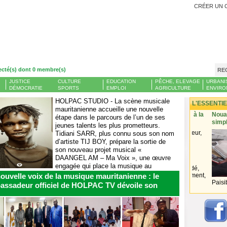
CRÉER UN 
ecté(s) dont 0 membre(s)
RE
JUSTICE
CULTURE
EDUCATION
PÊCHE, ELEVAGE
URBANI
DÉMOCRATIE
SPORTS
EMPLOI
AGRICULTURE
ENVIRO
HOLPAC STUDIO - La scène musicale
L'ESSENTIE
mauritanienne accueille une nouvelle
nie a
Le ministre de l’Intérieur adresse un avertissement à la
Nouakchott 
étape dans le parcours de l’un de ses
société chargée de la propreté de Nouakchott
simple mar
jeunes talents les plus prometteurs.
pport
AMI - Le ministre de l’Intérieur,
Tidiani SARR, plus connu sous son nom
trale
de la Promotion de la
d’artiste TIJ BOY, prépare la sortie de
nnée
Décentralisation et du
son nouveau projet musical «
se du
Développement local, M.
DAANGEL AM – Ma Voix », une œuvre
ritanie
Mohamed Ahmed Ould
engagée qui place la musique au
 cours
Mohamed Lemine, a présidé,
service de la sensibilisation,...
de
ouvelle voix de la musique mauritanienne : le
lundi, au siège du département,
une réunion d’urgence avec les...
Paisiblement,
ssadeur officiel de HOLPAC TV dévoile son
t « DAANGEL AM – Ma Voix »