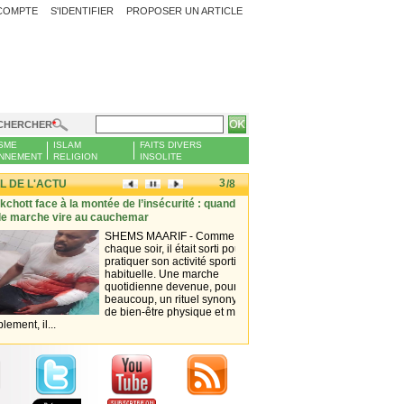
COMPTE
S'IDENTIFIER
PROPOSER UN ARTICLE
CHERCHER
SME
ISLAM
FAITS DIVERS
NNEMENT
RELIGION
INSOLITE
3
L DE L'ACTU
/8
face à la montée de l’insécurité : quand une
Le président du parti au pouvoir I
che vire au cauchemar
un choix pour garantir la poursu
SHEMS MAARIF - Comme
SAHAR
chaque soir, il était sorti pour
préside
pratiquer son activité sportive
Insaf,
habituelle. Une marche
Messao
quotidienne devenue, pour
que la 
beaucoup, un rituel synonyme
trajec
de bien-être physique et moral.
constit
 il...
stratégique » visant à poursuivre..