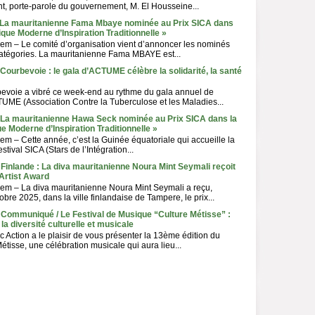
t, porte-parole du gouvernement, M. El Housseine...
- La mauritanienne Fama Mbaye nominée au Prix SICA dans
ique Moderne d’Inspiration Traditionnelle »
em – Le comité d’organisation vient d’annoncer les nominés
catégories. La mauritanienne Fama MBAYE est...
 Courbevoie : le gala d’ACTUME célèbre la solidarité, la santé
bevoie a vibré ce week-end au rythme du gala annuel de
TUME (Association Contre la Tuberculose et les Maladies...
- La mauritanienne Hawa Seck nominée au Prix SICA dans la
e Moderne d’Inspiration Traditionnelle »
m – Cette année, c’est la Guinée équatoriale qui accueille la
stival SICA (Stars de l’Intégration...
 Finlande : La diva mauritanienne Noura Mint Seymali reçoit
Artist Award
em – La diva mauritanienne Noura Mint Seymali a reçu,
re 2025, dans la ville finlandaise de Tampere, le prix...
 Communiqué / Le Festival de Musique “Culture Métisse” :
la diversité culturelle et musicale
 Action a le plaisir de vous présenter la 13ème édition du
Métisse, une célébration musicale qui aura lieu...