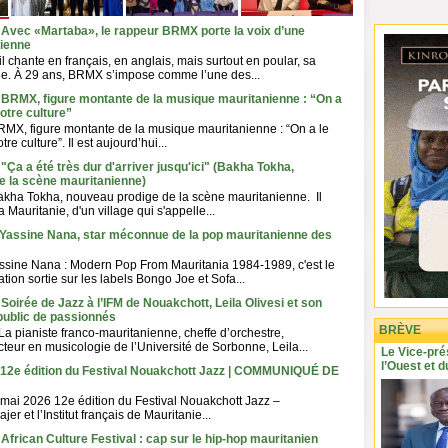
 Avec «Martaba», le rappeur BRMX porte la voix d’une
ienne
t il chante en français, en anglais, mais surtout en poular, sa
le. À 29 ans, BRMX s’impose comme l’une des...
- BRMX, figure montante de la musique mauritanienne : “On a
notre culture”
X, figure montante de la musique mauritanienne : “On a le
tre culture”. Il est aujourd’hui...
"Ça a été très dur d'arriver jusqu'ici" (Bakha Tokha,
e la scène mauritanienne)
ha Tokha, nouveau prodige de la scène mauritanienne. Il
a Mauritanie, d'un village qui s'appelle...
- Yassine Nana, star méconnue de la pop mauritanienne des
assine Nana : Modern Pop From Mauritania 1984-1989, c'est le
lation sortie sur les labels Bongo Joe et Sofa...
Soirée de Jazz à l’IFM de Nouakchott, Leila Olivesi et son
public de passionnés
BRÈVE
 La pianiste franco-mauritanienne, cheffe d’orchestre,
cteur en musicologie de l’Université de Sorbonne, Leila...
Le Vice-pré
l’Ouest et d
- 12e édition du Festival Nouakchott Jazz | COMMUNIQUÉ DE
 mai 2026 12e édition du Festival Nouakchott Jazz –
jer et l’Institut français de Mauritanie...
African Culture Festival : cap sur le hip-hop mauritanien