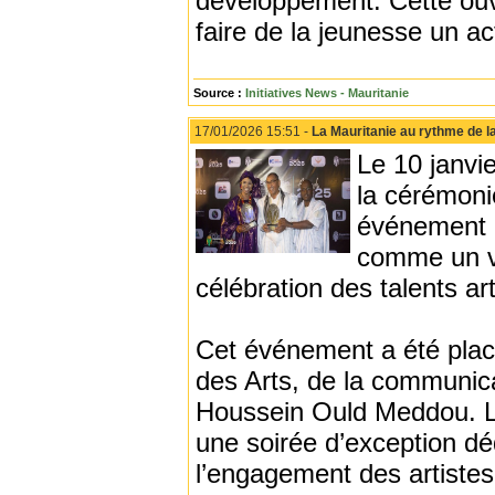
développement. Cette ouve
faire de la jeunesse un a
Source :
Initiatives News - Mauritanie
17/01/2026 15:51 -
La Mauritanie au rythme de l
Le 10 janvi
la cérémoni
événement q
comme un vec
célébration des talents ar
Cet événement a été placé
des Arts, de la communica
Houssein Ould Meddou. La
une soirée d’exception déd
l’engagement des artistes