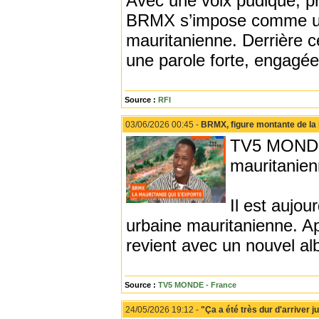
Avec une voix pudique, pre
BRMX s’impose comme une
mauritanienne. Derrière c
une parole forte, engagée
Source :
RFI
03/06/2026 00:45 -
BRMX, figure montante de la 
TV5 MONDE 
mauritanienn
Il est aujou
urbaine mauritanienne. A
revient avec un nouvel a
Source :
TV5 MONDE - France
24/05/2026 19:12 -
"Ça a été très dur d'arriver 