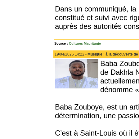
Dans un communiqué, la di
constitué et suivi avec r
auprès des autorités cons
Source :
Cultures Mauritanie
19/04/2026 14:22 -
Musique : à la découverte de
Baba Zouboy
de Dakhla N
actuellemen
dénomme « 
Baba Zouboye, est un arti
détermination, une passio
C’est à Saint-Louis où il é