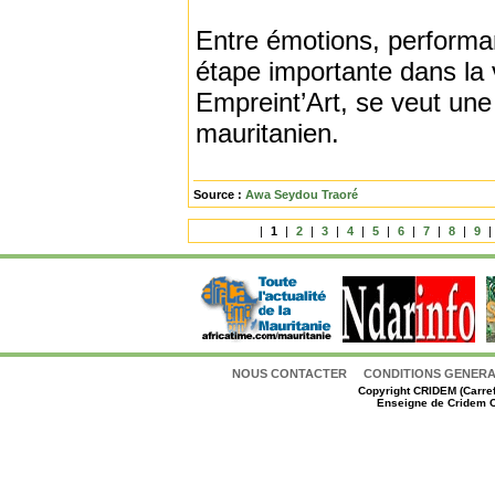
Entre émotions, performa
étape importante dans la v
Empreint’Art, se veut une
mauritanien.
Source :
Awa Seydou Traoré
|
1
|
2
|
3
|
4
|
5
|
6
|
7
|
8
|
9
|
NOUS CONTACTER
CONDITIONS GENERAL
Copyright
CRIDEM (Carref
Enseigne de Cridem C