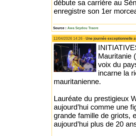
débute sa carrière au Sén
enregistre son 1er morce
Source :
Awa Seydou Traore
12/04/2026 14:26 -
Une journée exceptionnelle av
INITIATIVES
Mauritanie 
voix du pay
incarne la 
mauritanienne.
Lauréate du prestigieux
aujourd’hui comme une fig
grande famille de griots, 
aujourd’hui plus de 20 an