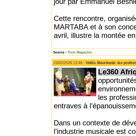
jour par Emmanuel Besni
Cette rencontre, organisé
MARTABA et à son concert 
avril, illustre la montée e
Source :
Trust Magazine
23/02/2026 13:46 -
Vidéo. Mauritanie: les profe
Le360 Afri
opportunité
environneme
les profess
entraves à l’épanouisseme
Dans un contexte de déve
l’industrie musicale est 