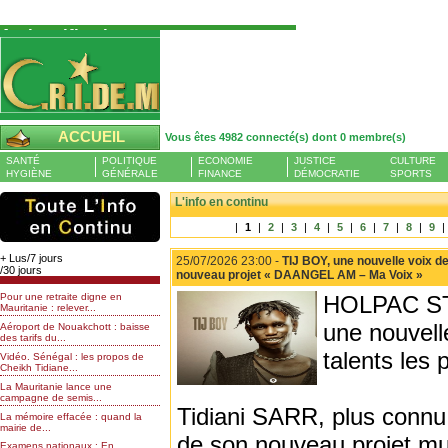
Authentification
Pour S'authentifier veuillez fournir votre
Pseudo et Mot de passer et cliquez sur : Se
connecter
Pseudo
ACCUEIL
Vous êtes 4982 connecté(s) dont 0 membre(s)
Liste des membres en ligne (0)
SANTÉ
POLITIQUE
ECONOMIE
JUSTICE
CULTURE
Mot de passe
HYGIÈNE
GÉNÉRALE
FINANCE
DÉMOCRATIE
SPORTS
L'info en continu
|
1
|
2
|
3
|
4
|
5
|
6
|
7
|
8
|
9
|
Mot de passe oublié
+ Lus/7 jours
25/07/2026 23:00 -
TIJ BOY, une nouvelle voix 
/30 jours
nouveau projet « DAANGEL AM – Ma Voix »
Pour une retraite digne en
HOLPAC STU
Mauritanie : relever...
une nouvell
Aéroport de Nouakchott : baisse
des tarifs du...
talents les 
Vidéo. Sénégal : les propos de
Cheikh Tidiane...
La Mauritanie lance une
campagne de semis...
Tidiani SARR, plus connu 
La mémoire effacée : quand la
mairie de...
de son nouveau projet m
Examens nationaux : En