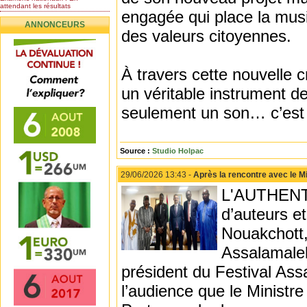
attendant les résultats
engagée qui place la musiq
Nomination de l’Honorable Diye
ANNONCEURS
Ba au poste de...
des valeurs citoyennes.
Mauritanie : les résultats du
baccalauréat 2026...
Mauritanie : Les 10 premiers au
BEPC 2026
À travers cette nouvelle 
Un syndicat de l’enseignement
rejette la...
un véritable instrument d
seulement un son… c’est u
Source :
Studio Holpac
29/06/2026 13:43 -
Après la rencontre avec le Mi
L'AUTHENTI
d’auteurs et
Nouakchott,
Assalamalek
président du Festival Ass
l’audience que le Ministre