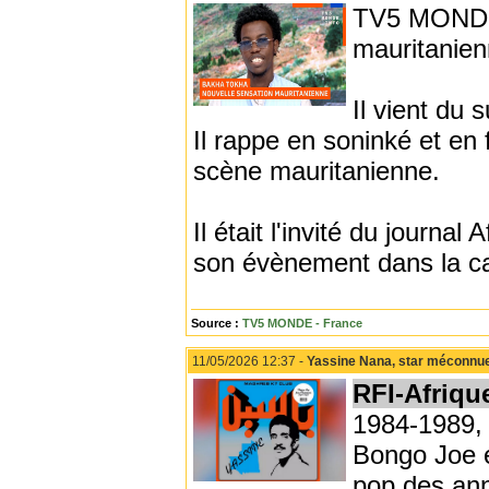
TV5 MONDE 
mauritanie
Il vient du 
Il rappe en soninké et en
scène mauritanienne.
Il était l'invité du journ
son évènement dans la cap
Source :
TV5 MONDE - France
11/05/2026 12:37 -
Yassine Nana, star méconnue
RFI-Afriq
1984-1989, c
Bongo Joe e
pop des ann