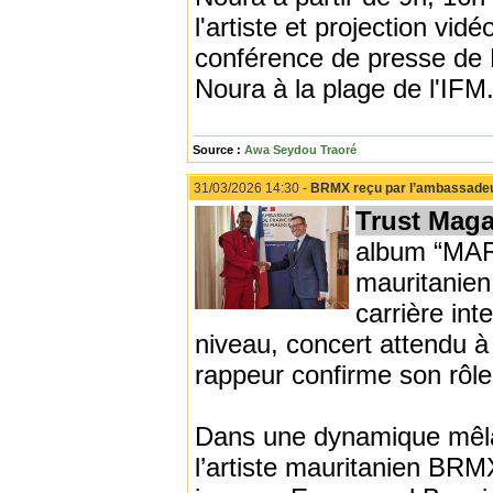
l'artiste et projection vi
conférence de presse de 
Noura à la plage de l'IFM
Source :
Awa Seydou Traoré
31/03/2026 14:30 -
BRMX reçu par l’ambassadeur
Trust Maga
album “MART
mauritanien 
carrière int
niveau, concert attendu 
rappeur confirme son rôl
Dans une dynamique mêlant
l’artiste mauritanien BRM