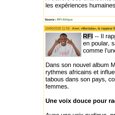
les expériences humaines, 
Source :
RFI-Afrique
10/06/2026 11:59 -
Avec «Martaba», le rappeur 
RFI
-- Il ra
en poular, 
comme l’une
Dans son nouvel album Mar
rythmes africains et infl
tabous dans son pays, co
femmes.
Une voix douce pour rac