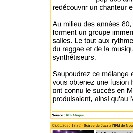
redécouvrir un chanteur e
Au milieu des années 80,
forment un groupe immensé
salles. Le tout aux rythme
du reggae et de la musiq
synthétiseurs.
Saupoudrez ce mélange av
vous obtenez une fusion h
ont connu le succès en Ma
produisaient, ainsi qu'au
Source :
RFI-Afrique
08/05/2026 18:32 -
Soirée de Jazz à l’IFM de Nou