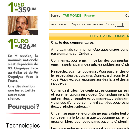
Source :
TV5 MONDE - France
Co
Impression :
Cliquez ici pour imprimer l'article
POSTEZ UN COMMEN
Charte des commentaires
A lire avant de commenter! Quelques dispositions
passionnants sur Cridem :
Commentez pour enrichir : Le but des commentair
enrichissants à partir des articles publiés sur Cri
Respectez vos interlocuteurs : Pour assurer des d
le respect des participants. Donnez à chacun le d
vous. Appuyez vos réponses sur des faits et des 
invectives.
Contenus illicites : Le contenu des commentaires n
et réglementations en vigueur. Sont notamment illi
antisémites, diffamatoires ou injurieux, divulguant
vie privée d'une personne, utilisant des oeuvres p
(textes, photos, vidéos...).
Cridem se réserve le droit de ne pas valider tout
contrevenir à la loi, ainsi que tout commentaire h
grossier. Merci pour votre participation à Cridem!
Les commentaires et propos sont la propriété de l