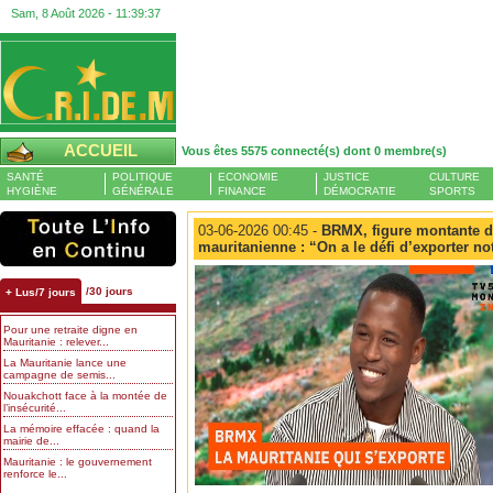
Sam, 8 Août 2026 -
11:39:37
ACCUEIL
Vous êtes 5575 connecté(s) dont 0 membre(s)
SANTÉ
POLITIQUE
ECONOMIE
JUSTICE
CULTURE
HYGIÈNE
GÉNÉRALE
FINANCE
DÉMOCRATIE
SPORTS
03-06-2026 00:45 -
BRMX, figure montante d
mauritanienne : “On a le défi d’exporter no
/30 jours
+ Lus/7 jours
Pour une retraite digne en
Mauritanie : relever...
La Mauritanie lance une
campagne de semis...
Nouakchott face à la montée de
l’insécurité...
La mémoire effacée : quand la
mairie de...
Mauritanie : le gouvernement
renforce le...