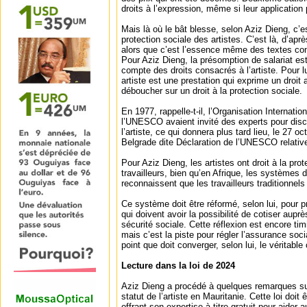
droits à l’expression, même si leur application 
Mais là où le bât blesse, selon Aziz Dieng, c’e
protection sociale des artistes. C’est là, d’apr
alors que c’est l’essence même des textes consa
Pour Aziz Dieng, la présomption de salariat est
compte des droits consacrés à l’artiste. Pour l
artiste est une prestation qui exprime un droit a
déboucher sur un droit à la protection sociale.
En 1977, rappelle-t-il, l’Organisation Internatio
l’UNESCO avaient invité des experts pour discu
l’artiste, ce qui donnera plus tard lieu, le 27 o
Belgrade dite Déclaration de l’UNESCO relative à
Pour Aziz Dieng, les artistes ont droit à la pr
travailleurs, bien qu’en Afrique, les systèmes 
reconnaissent que les travailleurs traditionnels
Ce système doit être réformé, selon lui, pour p
qui doivent avoir la possibilité de cotiser aup
sécurité sociale. Cette réflexion est encore timi
mais c’est la piste pour régler l’assurance soci
point que doit converger, selon lui, le véritabl
Lecture dans la loi de 2024
Aziz Dieng a procédé à quelques remarques sur 
statut de l’artiste en Mauritanie. Cette loi doit 
offrant son expertise à titre gratuit pour aider 