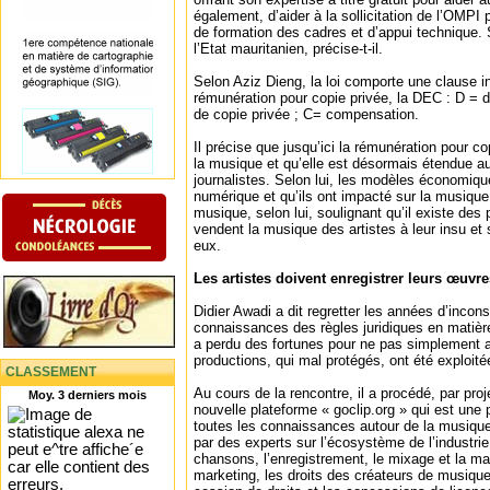
également, d’aider à la sollicitation de l’OMPI
de formation des cadres et d’appui technique
l’Etat mauritanien, précise-t-il.
Selon Aziz Dieng, la loi comporte une clause i
rémunération pour copie privée, la DEC : D = d
de copie privée ; C= compensation.
Il précise que jusqu’ici la rémunération pour co
la musique et qu’elle est désormais étendue au
journalistes. Selon lui, les modèles économique
numérique et qu’ils ont impacté sur la musiqu
musique, selon lui, soulignant qu’il existe des
vendent la musique des artistes à leur insu e
eux.
Les artistes doivent enregistrer leurs œuvre
Didier Awadi a dit regretter les années d’inco
connaissances des règles juridiques en matière d
a perdu des fortunes pour ne pas simplement a
productions, qui mal protégés, ont été exploit
CLASSEMENT
Au cours de la rencontre, il a procédé, par proj
Moy. 3 derniers mois
nouvelle plateforme « goclip.org » qui est une p
toutes les connaissances autour de la musiqu
par des experts sur l’écosystème de l’industri
chansons, l’enregistrement, le mixage et la mast
marketing, les droits des créateurs de musique,