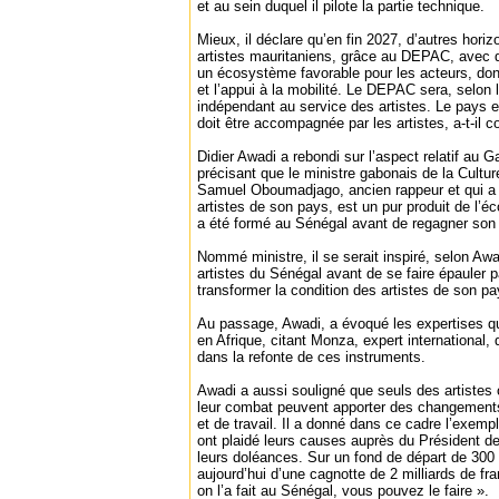
et au sein duquel il pilote la partie technique.
Mieux, il déclare qu’en fin 2027, d’autres horiz
artistes mauritaniens, grâce au DEPAC, avec d
un écosystème favorable pour les acteurs, don
et l’appui à la mobilité. Le DEPAC sera, selon 
indépendant au service des artistes. Le pays 
doit être accompagnée par les artistes, a-t-il c
Didier Awadi a rebondi sur l’aspect relatif au
précisant que le ministre gabonais de la Cultu
Samuel Oboumadjago, ancien rappeur et qui a r
artistes de son pays, est un pur produit de l’éc
a été formé au Sénégal avant de regagner son
Nommé ministre, il se serait inspiré, selon Awa
artistes du Sénégal avant de se faire épauler p
transformer la condition des artistes de son pa
Au passage, Awadi, a évoqué les expertises qu
en Afrique, citant Monza, expert international, 
dans la refonte de ces instruments.
Awadi a aussi souligné que seuls des artistes 
leur combat peuvent apporter des changements
et de travail. Il a donné dans ce cadre l’exemp
ont plaidé leurs causes auprès du Président de
leurs doléances. Sur un fond de départ de 300 m
aujourd’hui d’une cagnotte de 2 milliards de fr
on l’a fait au Sénégal, vous pouvez le faire ».