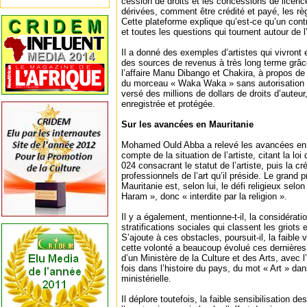
cession de droits et les concessions de licenc
dérivées, comment être crédité et payé, les règ
Cette plateforme explique qu’est-ce qu’un cont
et toutes les questions qui tournent autour de l
Il a donné des exemples d’artistes qui vivront 
des sources de revenus à très long terme grâce
l’affaire Manu Dibango et Chakira, à propos de 
du morceau « Waka Waka » sans autorisation de
versé des millions de dollars de droits d’auteur
enregistrée et protégée.
Sur les avancées en Mauritanie
Mohamed Ould Abba a relevé les avancées en M
compte de la situation de l’artiste, citant la loi
024 consacrant le statut de l’artiste, puis la c
professionnels de l’art qu’il préside. Le grand 
Mauritanie est, selon lui, le défi religieux selo
Haram », donc « interdite par la religion ».
Il y a également, mentionne-t-il, la considératio
stratifications sociales qui classent les griot
S’ajoute à ces obstacles, poursuit-il, la faible
cette volonté a beaucoup évolué ces dernières 
d’un Ministère de la Culture et des Arts, avec l
fois dans l’histoire du pays, du mot « Art » d
ministérielle.
Il déplore toutefois, la faible sensibilisation de