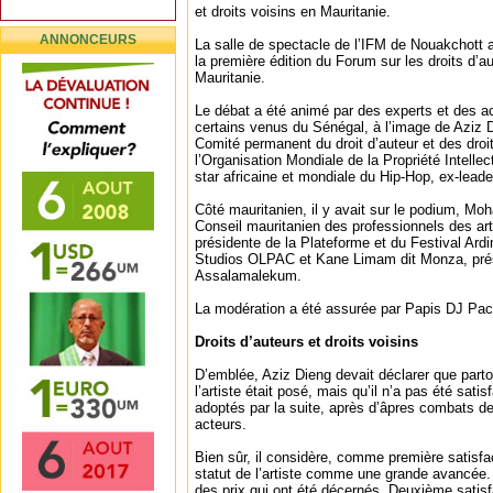
et droits voisins en Mauritanie.
ANNONCEURS
La salle de spectacle de l’IFM de Nouakchott a 
la première édition du Forum sur les droits d’au
Mauritanie.
Le débat a été animé par des experts et des 
certains venus du Sénégal, à l’image de Aziz 
Comité permanent du droit d’auteur et des dro
l’Organisation Mondiale de la Propriété Intellec
star africaine et mondiale du Hip-Hop, ex-leade
Côté mauritanien, il y avait sur le podium, M
Conseil mauritanien des professionnels des art
présidente de la Plateforme et du Festival Ard
Studios OLPAC et Kane Limam dit Monza, prés
Assalamalekum.
La modération a été assurée par Papis DJ Pac
Droits d’auteurs et droits voisins
D’emblée, Aziz Dieng devait déclarer que partou
l’artiste était posé, mais qu’il n’a pas été satis
adoptés par la suite, après d’âpres combats d
acteurs.
Bien sûr, il considère, comme première satisfa
statut de l’artiste comme une grande avancée.
des prix qui ont été décernés. Deuxième satis