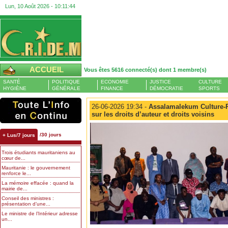
Lun, 10 Août 2026 -
10:11:44
ACCUEIL
Vous êtes 5616 connecté(s) dont 1 membre(s)
SANTÉ
POLITIQUE
ECONOMIE
JUSTICE
CULTURE
HYGIÈNE
GÉNÉRALE
FINANCE
DÉMOCRATIE
SPORTS
26-06-2026 19:34 -
Assalamalekum Culture-P
sur les droits d’auteur et droits voisins
/30 jours
+ Lus/7 jours
Trois étudiants mauritaniens au
cœur de...
Mauritanie : le gouvernement
renforce le...
La mémoire effacée : quand la
mairie de...
Conseil des ministres :
présentation d’une...
Le ministre de l’Intérieur adresse
un...