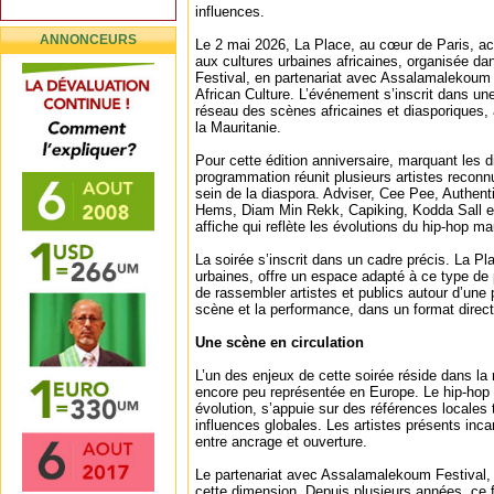
influences.
ANNONCEURS
Le 2 mai 2026, La Place, au cœur de Paris, ac
aux cultures urbaines africaines, organisée dan
Festival, en partenariat avec Assalamalekoum F
African Culture. L’événement s’inscrit dans u
réseau des scènes africaines et diasporiques, 
la Mauritanie.
Pour cette édition anniversaire, marquant les di
programmation réunit plusieurs artistes reconn
sein de la diaspora. Adviser, Cee Pee, Authent
Hems, Diam Min Rekk, Capiking, Kodda Sall 
affiche qui reflète les évolutions du hip-hop ma
La soirée s’inscrit dans un cadre précis. La Pl
urbaines, offre un espace adapté à ce type de 
de rassembler artistes et publics autour d’une 
scène et la performance, dans un format direct
Une scène en circulation
L’un des enjeux de cette soirée réside dans la 
encore peu représentée en Europe. Le hip-hop 
évolution, s’appuie sur des références locales 
influences globales. Les artistes présents inc
entre ancrage et ouverture.
Le partenariat avec Assalamalekoum Festival,
cette dimension. Depuis plusieurs années, ce fe