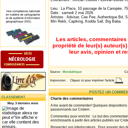
Lieu : La Place, 10 passage de la Canopée, 7
Date : samedi 2 mai 2026
Artistes : Adviser, Cee Pee, Authentique Bd, 
Min Rekk, Capiking, Kodda Sall, Big Baba.
Les articles, commentaires 
propriété de leur(s) auteur(s
leur avis, opinion et r
Source :
Mondafrique
Co
Impression :
Cliquez ici pour imprimer l'article
POSTEZ UN COMMEN
CLASSEMENT
Charte des commentaires
Moy. 3 derniers mois
A lire avant de commenter! Quelques dispositions
passionnants sur Cridem :
Commentez pour enrichir : Le but des commentair
enrichissants à partir des articles publiés sur Cri
Respectez vos interlocuteurs : Pour assurer des d