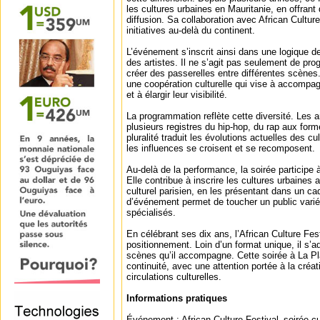
les cultures urbaines en Mauritanie, en offran
diffusion. Sa collaboration avec African Cultur
initiatives au-delà du continent.
L’événement s’inscrit ainsi dans une logique d
des artistes. Il ne s’agit pas seulement de pr
créer des passerelles entre différentes scènes
une coopération culturelle qui vise à accompagn
et à élargir leur visibilité.
La programmation reflète cette diversité. Les a
plusieurs registres du hip-hop, du rap aux form
pluralité traduit les évolutions actuelles des cu
les influences se croisent et se recomposent.
Au-delà de la performance, la soirée participe
Elle contribue à inscrire les cultures urbaines
culturel parisien, en les présentant dans un c
d’événement permet de toucher un public varié
spécialisés.
En célébrant ses dix ans, l’African Culture Fes
positionnement. Loin d’un format unique, il s’
scènes qu’il accompagne. Cette soirée à La Pla
continuité, avec une attention portée à la créa
circulations culturelles.
Informations pratiques
Événement : African Culture Festival–soirée cu