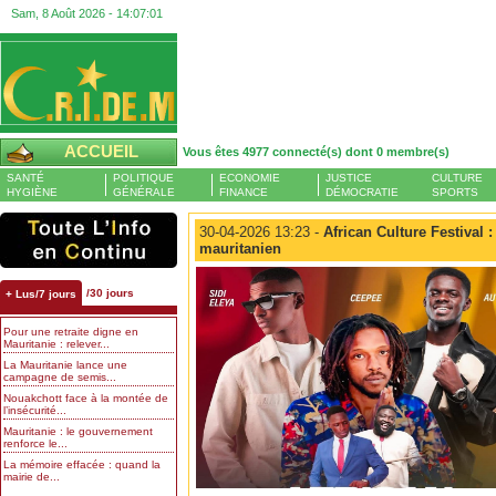
Sam, 8 Août 2026 -
14:07:02
ACCUEIL
Vous êtes 4977 connecté(s) dont 0 membre(s)
SANTÉ
POLITIQUE
ECONOMIE
JUSTICE
CULTURE
HYGIÈNE
GÉNÉRALE
FINANCE
DÉMOCRATIE
SPORTS
30-04-2026 13:23 -
African Culture Festival :
mauritanien
/30 jours
+ Lus/7 jours
Pour une retraite digne en
Mauritanie : relever...
La Mauritanie lance une
campagne de semis...
Nouakchott face à la montée de
l’insécurité...
Mauritanie : le gouvernement
renforce le...
La mémoire effacée : quand la
mairie de...