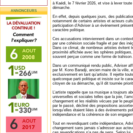
à Kaédi, le 7 février 2026, et vise à lever tout
démarche.
ANNONCEURS
En effet, depuis quelques jours, des publicatio
notamment de certains artistes et acteurs cult
participation d’Adviser à un événement prése
caractère politique.
Ces accusations interviennent dans un context
par une cohésion sociale fragile et par des iné
Dans ce climat, de nombreux artistes évitent t
proximité affichée avec les sphères politiques,
souvent perçue comme une forme de trahison.
Dans un communiqué rendu public, Adviser affi
par M. Kono Baradji, ancien maire de la ville, et
exclusivement en tant qu’artiste. Il rejette toute
quelconque parti politique et insiste sur le carac
citoyen de sa démarche, qu’il dit tournée prior
L’artiste rappelle que sa musique a toujours a
universelles et sociales telles que la joie, l’amou
changement et les réalités vécues par le peuple
par le passé, décliné des propositions assorti
lorsqu’elles étaient liées à des événements pol
indépendance et la cohérence de son engageme
Tout en revendiquant cette indépendance, Adv
changement sans jamais s’adresser aux acteur
ces revendications n’a pas de sens. Selon lui, 