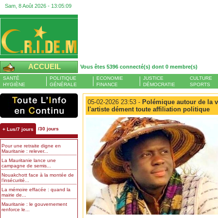
Sam, 8 Août 2026 -
13:05:10
ACCUEIL
Vous êtes 5396 connecté(s) dont 0 membre(s)
SANTÉ
POLITIQUE
ECONOMIE
JUSTICE
CULTURE
HYGIÈNE
GÉNÉRALE
FINANCE
DÉMOCRATIE
SPORTS
05-02-2026 23:53 -
Polémique autour de la v
l'artiste dément toute affiliation politique
/30 jours
+ Lus/7 jours
Pour une retraite digne en
Mauritanie : relever...
La Mauritanie lance une
campagne de semis...
Nouakchott face à la montée de
l’insécurité...
La mémoire effacée : quand la
mairie de...
Mauritanie : le gouvernement
renforce le...