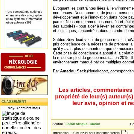
Évoquant les contraintes liées à l’environneme
non tenues. Nous sommes de jeunes personnes
développement et à l’innovation dans notre pa
parole. Nous ne sommes pas écoutés et réclamo
des autorités» pour aider à lever les contrainte
et logistiques, rencontrées dans le cadre de no
Saïdou Sow, lead vocal du groupe musical «Wa
pris conscience de la nécessité de préparer la 
qu’il y avait plus de chanteurs que de musiciens,
Cette prise de conscience a abouti à la créati
la mise sur pied du groupe musical en 2015. I
environnement marqué par de multiples contrai
Par
Amadou Seck
(Nouakchott, correspondan
Les articles, commentaires 
propriété de leur(s) auteur(s
CLASSEMENT
leur avis, opinion et r
Moy. 3 derniers mois
Source :
Le360 Afrique - Maroc
Co
Impression :
Cliquez ici pour imprimer l'article