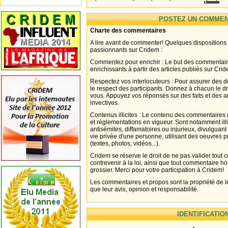
POSTEZ UN COMMEN
Charte des commentaires
A lire avant de commenter! Quelques dispositions
passionnants sur Cridem :
Commentez pour enrichir : Le but des commentair
enrichissants à partir des articles publiés sur Cri
Respectez vos interlocuteurs : Pour assurer des d
le respect des participants. Donnez à chacun le d
vous. Appuyez vos réponses sur des faits et des 
invectives.
Contenus illicites : Le contenu des commentaires n
et réglementations en vigueur. Sont notamment illi
antisémites, diffamatoires ou injurieux, divulguant
vie privée d'une personne, utilisant des oeuvres p
(textes, photos, vidéos...).
Cridem se réserve le droit de ne pas valider tout
contrevenir à la loi, ainsi que tout commentaire h
grossier. Merci pour votre participation à Cridem!
Les commentaires et propos sont la propriété de l
que leur avis, opinion et responsabilité.
IDENTIFICATIO