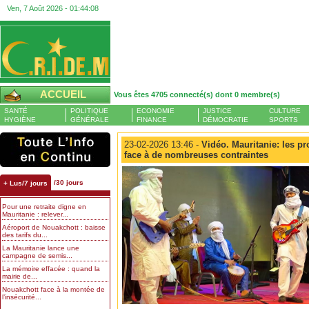
Ven, 7 Août 2026 -
01:44:09
ACCUEIL
Vous êtes 4705 connecté(s) dont 0 membre(s)
SANTÉ
POLITIQUE
ECONOMIE
JUSTICE
CULTURE
HYGIÈNE
GÉNÉRALE
FINANCE
DÉMOCRATIE
SPORTS
23-02-2026 13:46 -
Vidéo. Mauritanie: les p
face à de nombreuses contraintes
/30 jours
+ Lus/7 jours
Pour une retraite digne en
Mauritanie : relever...
Aéroport de Nouakchott : baisse
des tarifs du...
La Mauritanie lance une
campagne de semis...
La mémoire effacée : quand la
mairie de...
Nouakchott face à la montée de
l’insécurité...