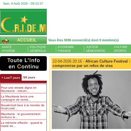
Sam, 8 Août 2026 -
09:10:38
ACCUEIL
Vous êtes 5936 connecté(s) dont 0 membre(s)
SANTÉ
POLITIQUE
ECONOMIE
JUSTICE
CULTURE
HYGIÈNE
GÉNÉRALE
FINANCE
DÉMOCRATIE
SPORTS
22-04-2026 20:16 -
African Culture Festival :
compromise par un refus de visa
/30 jours
+ Lus/7 jours
Pour une retraite digne en
Mauritanie : relever...
La Mauritanie lance une
campagne de semis...
Nouakchott face à la montée de
l’insécurité...
Mauritanie : le gouvernement
renforce le...
La mémoire effacée : quand la
mairie de...