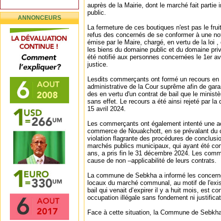
auprès de la Mairie, dont le marché fait partie
public.
ANNONCEURS
La fermeture de ces boutiques n'est pas le frui
refus des concernés de se conformer à une no
émise par le Maire, chargé, en vertu de la loi ,
les biens du domaine public et du domaine pri
été notifié aux personnes concernées le 1er avr
justice.
Lesdits commerçants ont formé un recours en 
administrative de la Cour suprême afin de garan
des en vertu d'un contrat de bail que le ministèr
sans effet. Le recours a été ainsi rejeté par la
15 avril 2024.
Les commerçants ont également intenté une act
commerce de Nouakchott, en se prévalant du c
violation flagrante des procédures de conclusi
marchés publics municipaux, qui ayant été co
ans, a pris fin le 31 décembre 2024. Les com
cause de non –applicabilité de leurs contrats.
La commune de Sebkha a informé les concerné
locaux du marché communal, au motif de l'exi
bail qui venait d’expirer il y a huit mois, est
occupation illégale sans fondement ni justificat
Face à cette situation, la Commune de Sebkha t