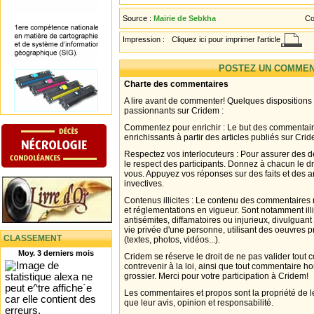
Source :
Mairie de Sebkha
Co
Impression :
Cliquez ici pour imprimer l'article
POSTEZ UN COMMEN
Charte des commentaires
A lire avant de commenter! Quelques dispositions
passionnants sur Cridem :
Commentez pour enrichir : Le but des commentair
enrichissants à partir des articles publiés sur Cri
Respectez vos interlocuteurs : Pour assurer des d
le respect des participants. Donnez à chacun le d
vous. Appuyez vos réponses sur des faits et des 
invectives.
Contenus illicites : Le contenu des commentaires n
et réglementations en vigueur. Sont notamment illi
antisémites, diffamatoires ou injurieux, divulguant
vie privée d'une personne, utilisant des oeuvres p
CLASSEMENT
(textes, photos, vidéos...).
Moy. 3 derniers mois
Cridem se réserve le droit de ne pas valider tout
contrevenir à la loi, ainsi que tout commentaire h
grossier. Merci pour votre participation à Cridem!
Les commentaires et propos sont la propriété de l
que leur avis, opinion et responsabilité.