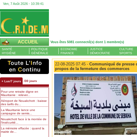
Ven, 7 Août 2026 -
10:39:42
ACCUEIL
Vous êtes 5081 connecté(s) dont 1 membre(s)
SANTÉ
POLITIQUE
ECONOMIE
JUSTICE
CULTURE
HYGIÈNE
GÉNÉRALE
FINANCE
DÉMOCRATIE
SPORTS
22-08-2025 07:45 -
Communiqué de presse de
propos de la fermeture des commerces
/30 jours
+ Lus/7 jours
Pour une retraite digne en
Mauritanie : relever...
Aéroport de Nouakchott : baisse
des tarifs du...
La Mauritanie lance une
campagne de semis...
Nouakchott face à la montée de
l’insécurité...
La mémoire effacée : quand la
mairie de...