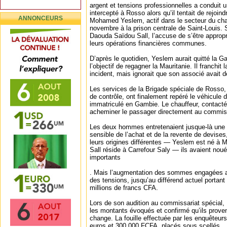
argent et tensions professionnelles a conduit u
intercepté à Rosso alors qu’il tentait de rejoi
ANNONCEURS
Mohamed Yeslem, actif dans le secteur du cha
novembre à la prison centrale de Saint-Louis. 
Daouda Saïdou Sall, l’accuse de s’être appro
leurs opérations financières communes.
D’après le quotidien, Yeslem aurait quitté la G
l’objectif de regagner la Mauritanie. Il franchit
incident, mais ignorait que son associé avait dé
Les services de la Brigade spéciale de Rosso,
de contrôle, ont finalement repéré le véhicule da
immatriculé en Gambie. Le chauffeur, contacté 
acheminer le passager directement au commiss
Les deux hommes entretenaient jusque-là une 
sensible de l’achat et de la revente de devises
leurs origines différentes — Yeslem est né à 
Sall réside à Carrefour Saly — ils avaient noué
importants
. Mais l’augmentation des sommes engagées a
des tensions, jusqu’au différend actuel portant
millions de francs CFA.
Lors de son audition au commissariat spécia
les montants évoqués et confirmé qu’ils proven
change. La fouille effectuée par les enquêteurs
euros et 300 000 FCFA, placés sous scellés.