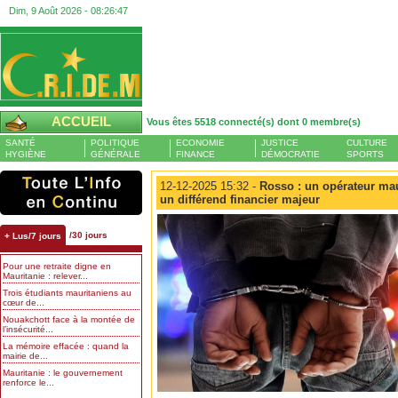
Dim, 9 Août 2026 -
08:26:48
ACCUEIL
Vous êtes 5518 connecté(s) dont 0 membre(s)
SANTÉ
POLITIQUE
ECONOMIE
JUSTICE
CULTURE
HYGIÈNE
GÉNÉRALE
FINANCE
DÉMOCRATIE
SPORTS
12-12-2025 15:32 -
Rosso : un opérateur mau
un différend financier majeur
/30 jours
+ Lus/7 jours
Pour une retraite digne en
Mauritanie : relever...
Trois étudiants mauritaniens au
cœur de...
Nouakchott face à la montée de
l’insécurité...
La mémoire effacée : quand la
mairie de...
Mauritanie : le gouvernement
renforce le...