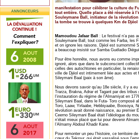
manifestation pour célébrer la culture du Fu
ANNONCEURS
tout entière. Quelle place a été réservée à l
Souleymane Ball, initiateur de la révolution
la tombe se trouve à quelques Km de Djéol
Mamoudou Jafaar Ball
: Le festival n’a pas
Souleymane Ball, tout comme les Farba, les Fa
et on ignore les raisons. Djéol est surnommé 
a beaucoup insisté sur Samba Guéladio Diégui
Pour être honnête, nous avons eu comme impre
ignoré, alors que dans le subconscient collecti
celles des autochtones en particulier, la renais
ville de Djéol est intimement liée aux actes et
Sileymani Baal (paix à son âme).
Nous devons savoir qu’au 18e siècle, il y a eu
Trarza, Brakna, Adrar et Tagant par des tribus
l’instauration du régime de l’Almamiyat en 1776 
Sileymani Baal, dans le Futa- Toro composé al
Toro, Laaw, Yirlaabe, Hebbiyaabe, Boosoya, N
révolution avait donné naissance, au premier 
Ceerno Sileymani Baal était l’idéologue du m
n’était mieux placé que lui pour devenir Almamy
l’Almamy Abdoul Khadir Kane.
Pour remonter un peu l’histoire, ce territoire 
cœur du Tekrour, qui était vassalisé sous l’e