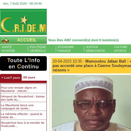
Ven, 7 Août 2026 -
06:34:47
ACCUEIL
Vous êtes 4387 connecté(s) dont 0 membre(s)
SANTÉ
POLITIQUE
ECONOMIE
JUSTICE
CULTURE
HYGIÈNE
GÉNÉRALE
FINANCE
DÉMOCRATIE
SPORTS
20-04-2023 10:35 -
Mamoudou Jafaar Ball : « 
pas accordé une place à Ceerno Souleymane
raisons »
/30 jours
+ Lus/7 jours
Pour une retraite digne en
Mauritanie : relever...
Aéroport de Nouakchott : baisse
des tarifs du...
La Mauritanie lance une
campagne de semis...
La mémoire effacée : quand la
mairie de...
Nouakchott face à la montée de
l’insécurité...