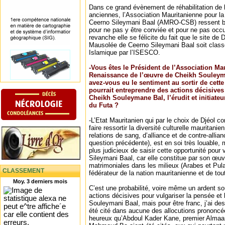
Dans ce grand évènement de réhabilitation de l’
anciennes, l’Association Mauritanienne pour l
Ceerno Sileymani Baal (AMRO-CSB) ressent 
pour ne pas y être conviée et pour ne pas occup
revanche elle se félicite du fait que le site de 
Mausolée de Ceerno Sileymani Baal soit clas
Islamique par l’ISESCO.
-Vous êtes le Président de l’Association Ma
Renaissance de l’œuvre de Cheikh Souley
avez-vous eu le sentiment au sortir de cette
pourrait entreprendre des actions décisives
Cheikh Souleymane Bal, l’érudit et initiateu
du Futa ?
-L’Etat Mauritanien qui par le choix de Djéol c
faire ressortir la diversité culturelle mauritan
relations de sang, d’alliance et de contre-allia
question précédente), est en soi très louable, 
plus judicieux de saisir cette opportunité pour
Sileymani Baal, car elle constitue par son œu
matrimoniales dans les milieux (Arabes et Pul
CLASSEMENT
fédérateur de la nation mauritanienne et de tou
Moy. 3 derniers mois
C’est une probabilité, voire même un ardent so
actions décisives pour vulgariser la pensée et
Souleymani Baal, mais pour être franc, j’ai d
été cité dans aucune des allocutions prononcé
heureux qu’Abdoul Kader Kane, premier Almaam