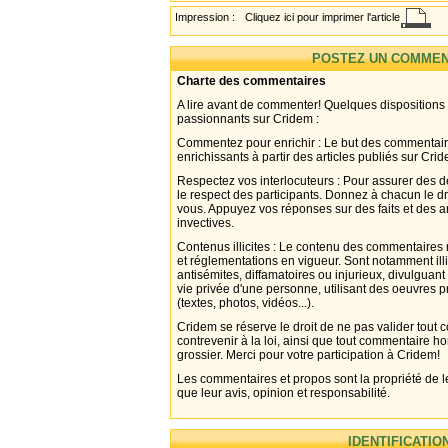
Impression :
Cliquez ici pour imprimer l'article
POSTEZ UN COMMEN
Charte des commentaires
A lire avant de commenter! Quelques dispositions
passionnants sur Cridem :
Commentez pour enrichir : Le but des commentair
enrichissants à partir des articles publiés sur Cri
Respectez vos interlocuteurs : Pour assurer des d
le respect des participants. Donnez à chacun le d
vous. Appuyez vos réponses sur des faits et des 
invectives.
Contenus illicites : Le contenu des commentaires n
et réglementations en vigueur. Sont notamment illi
antisémites, diffamatoires ou injurieux, divulguant
vie privée d'une personne, utilisant des oeuvres p
(textes, photos, vidéos...).
Cridem se réserve le droit de ne pas valider tout
contrevenir à la loi, ainsi que tout commentaire h
grossier. Merci pour votre participation à Cridem!
Les commentaires et propos sont la propriété de l
que leur avis, opinion et responsabilité.
IDENTIFICATIO