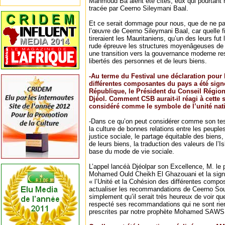
Mahmoud Ba aient été cités, eux qui pourtant n’
tracée par Ceerno Sileymani Baal.
Et ce serait dommage pour nous, que de ne pas
l’œuvre de Ceerno Sileymani Baal, car quelle fie
tireraient les Mauritaniens, qu’un des leurs fu
rude épreuve les structures moyenâgeuses de l
une transition vers la gouvernance moderne re
libertés des personnes et de leurs biens.
-Au terme du Festival une déclaration pour 
différentes composantes du pays a été signé
République, le Président du Conseil Région
Djéol. Comment CSB aurait-il réagi à cette s
considéré comme le symbole de l’unité nati
-Dans ce qu’on peut considérer comme son te
la culture de bonnes relations entre les peuples, 
justice sociale, le partage équitable des biens
de leurs biens, la traduction des valeurs de l’
base du mode de vie sociale.
L’appel lancéà Djéolpar son Excellence, M. le 
Mohamed Ould Cheikh El Ghazouani et la sign
« l’Unité et la Cohésion des différentes compo
actualiser les recommandations de Ceerno Sou
simplement qu’il serait très heureux de voir que
respecté ses recommandations qui ne sont rien
prescrites par notre prophète Mohamed SAWS