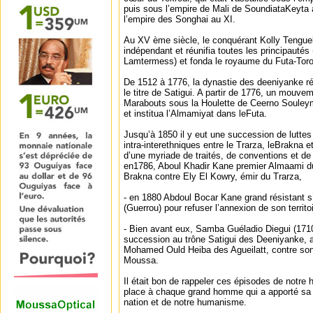
puis sous l’empire de Mali de SoundiataKeyta 
l’empire des Songhai au XI.
Au XV ème siècle, le conquérant Kolly Tenguel
indépendant et réunifia toutes les principauté
Lamtermess) et fonda le royaume du Futa-Toro
De 1512 à 1776, la dynastie des deeniyanke rég
le titre de Satigui. A partir de 1776, un mouve
Marabouts sous la Houlette de Ceerno Souleym
et institua l’Almamiyat dans leFuta.
Jusqu’à 1850 il y eut une succession de luttes e
intra-interethniques entre le Trarza, leBrakna
d’une myriade de traités, de conventions et de
en1786, Aboul Khadir Kane premier Almaami du 
Brakna contre Ely El Kowry, émir du Trarza,
- en 1880 Abdoul Bocar Kane grand résistant s
(Guerrou) pour refuser l’annexion de son territoi
- Bien avant eux, Samba Guéladio Diegui (17
succession au trône Satigui des Deeniyanke, a
Mohamed Ould Heiba des Agueilatt, contre s
Moussa.
Il était bon de rappeler ces épisodes de notre 
place à chaque grand homme qui a apporté sa pi
nation et de notre humanisme.