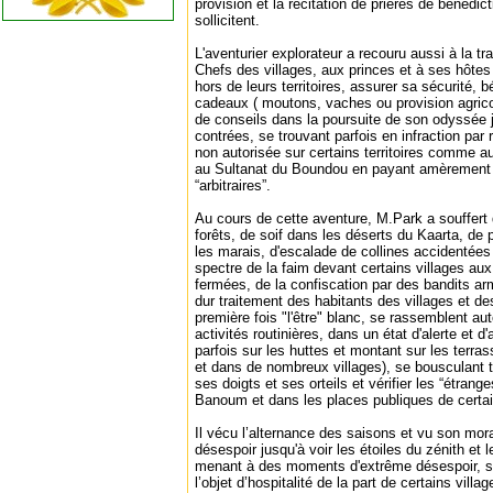
provision et la récitation de prières de bénédic
sollicitent.
L'aventurier explorateur a recouru aussi à la tr
Chefs des villages, aux princes et à ses hôtes
hors de leurs territoires, assurer sa sécurité, b
cadeaux ( moutons, vaches ou provision agricol
de conseils dans la poursuite de son odyssée 
contrées, se trouvant parfois en infraction par 
non autorisée sur certains territoires comme 
au Sultanat du Boundou en payant amèrement l
“arbitraires”.
Au cours de cette aventure, M.Park a souffert 
forêts, de soif dans les déserts du Kaarta, de
les marais, d'escalade de collines accidentée
spectre de la faim devant certains villages a
fermées, de la confiscation par des bandits ar
dur traitement des habitants des villages et des
première fois "l'être" blanc, se rassemblent au
activités routinières, dans un état d'alerte et 
parfois sur les huttes et montant sur les terra
et dans de nombreux villages), se bousculant t
ses doigts et ses orteils et vérifier les “étran
Banoum et dans les places publiques de certain
Il vécu l’alternance des saisons et vu son moral 
désespoir jusqu'à voir les étoiles du zénith et le
menant à des moments d'extrême désespoir, s’il
l’objet d’hospitalité de la part de certains villa