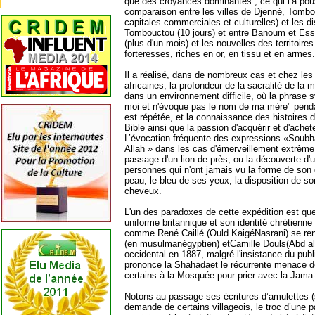
que des croyances dominantes ; ce qui l’a pou
comparaison entre les villes de Djenné, Tombo
capitales commerciales et culturelles) et les d
Tombouctou (10 jours) et entre Banoum et Essa
(plus d'un mois) et les nouvelles des territoire
forteresses, riches en or, en tissu et en armes.
Il a réalisé, dans de nombreux cas et chez le
africaines, la profondeur de la sacralité de la
dans un environnement difficile, où la phrase 
moi et n'évoque pas le nom de ma mère" pendan
est répétée, et la connaissance des histoire
Bible ainsi que la passion d'acquérir et d'achet
L’évocation fréquente des expressions «Soubhan
Allah » dans les cas d'émerveillement extrême 
passage d'un lion de près, ou la découverte d'u
personnes qui n'ont jamais vu la forme de son
peau, le bleu de ses yeux, la disposition de so
cheveux.
L'un des paradoxes de cette expédition est qu
uniforme britannique et son identité chrétienne
comme René Caillé (Ould KaigéNasrani) se re
(en musulmanégyptien) etCamille Douls(Abd al
occidental en 1887, malgré l'insistance du publi
prononce la Shahadaet le récurrente menace d
certains à la Mosquée pour prier avec la Jama
Notons au passage ses écritures d’amulettes (
demande de certains villageois, le troc d’une 