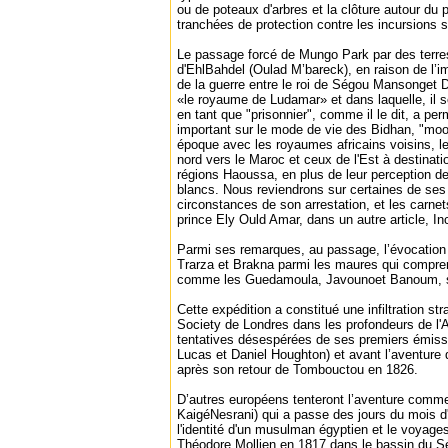
ou de poteaux d'arbres et la clôture autour du 
tranchées de protection contre les incursions 
Le passage forcé de Mungo Park par des terre
d'EhlBahdel (Oulad M’bareck), en raison de l
de la guerre entre le roi de Ségou Mansonget D
«le royaume de Ludamar» et dans laquelle, il 
en tant que "prisonnier", comme il le dit, a pe
important sur le mode de vie des Bidhan, "moors
époque avec les royaumes africains voisins, 
nord vers le Maroc et ceux de l'Est à destinat
régions Haoussa, en plus de leur perception d
blancs. Nous reviendrons sur certaines de ses
circonstances de son arrestation, et les carn
prince Ely Ould Amar, dans un autre article, In
Parmi ses remarques, au passage, l’évocation 
Trarza et Brakna parmi les maures qui compren
comme les Guedamoula, Javounoet Banoum, se
Cette expédition a constitué une infiltration str
Society de Londres dans les profondeurs de l'A
tentatives désespérées de ses premiers émiss
Lucas et Daniel Houghton) et avant l’aventure
après son retour de Tombouctou en 1826.
D’autres européens tenteront l’aventure comme
KaigéNesrani) qui a passe des jours du mois d'
l'identité d'un musulman égyptien et le voyag
Théodore Mollien en 1817 dans le bassin du Sé