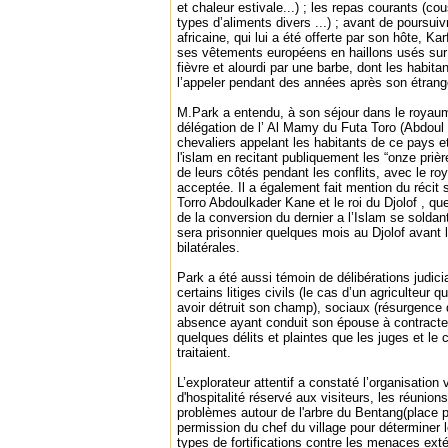
et chaleur estivale...) ; les repas courants (cou
types d’aliments divers ...) ; avant de poursu
africaine, qui lui a été offerte par son hôte, Ka
ses vêtements européens en haillons usés sur 
fièvre et alourdi par une barbe, dont les habita
l’appeler pendant des années après son étran
M.Park a entendu, à son séjour dans le royaum
délégation de l’ Al Mamy du Futa Toro (Abdoul
chevaliers appelant les habitants de ce pays et
l'islam en recitant publiquement les “onze prière
de leurs côtés pendant les conflits, avec le r
acceptée. Il a également fait mention du récit s
Torro Abdoulkader Kane et le roi du Djolof , q
de la conversion du dernier a l’Islam se soldan
sera prisonnier quelques mois au Djolof avant l
bilatérales.
Park a été aussi témoin de délibérations judici
certains litiges civils (le cas d’un agriculteur q
avoir détruit son champ), sociaux (résurgenc
absence ayant conduit son épouse à contracter
quelques délits et plaintes que les juges et le 
traitaient.
L’explorateur attentif a constaté l’organisation 
d'hospitalité réservé aux visiteurs, les réunion
problèmes autour de l'arbre du Bentang(place pu
permission du chef du village pour déterminer l
types de fortifications contre les menaces ext