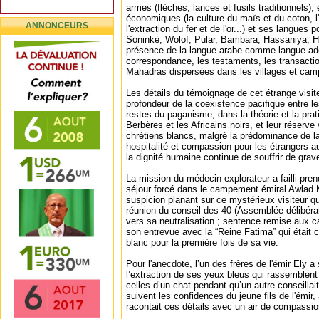
armes (flèches, lances et fusils traditionnels), 
économiques (la culture du maïs et du coton, l'
ANNONCEURS
l'extraction du fer et de l'or...) et ses langues
Soninké, Wolof, Pular, Bambara, Hassaniya, Ha
présence de la langue arabe comme langue ado
correspondance, les testaments, les transacti
Mahadras dispersées dans les villages et ca
Les détails du témoignage de cet étrange visite
profondeur de la coexistence pacifique entre le
restes du paganisme, dans la théorie et la prat
Berbères et les Africains noirs, et leur réserve 
chrétiens blancs, malgré la prédominance de l
hospitalité et compassion pour les étrangers 
la dignité humaine continue de souffrir de grave
La mission du médecin explorateur a failli pre
séjour forcé dans le campement émiral Awlad 
suspicion planant sur ce mystérieux visiteur qui
réunion du conseil des 40 (Assemblée délibéran
vers sa neutralisation ; sentence remise aux c
son entrevue avec la “Reine Fatima” qui était
blanc pour la première fois de sa vie.
Pour l'anecdote, l’un des frères de l'émir Ely 
l’extraction de ses yeux bleus qui rassemblent 
celles d’un chat pendant qu’un autre conseillai
suivent les confidences du jeune fils de l'émir,
racontait ces détails avec un air de compassio