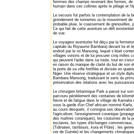
femmes des champs revenant des fermes, de l
humain dans ces collines après le pillage et l'
Le secours fut parfois la contemplation de la b
grondement de tonnerres ou le mouvement de
probable pluie, le coassement de grenouilles, p
Ce qui fait de cette aventure un défi existenti
de vue.
Le voyageur aventurier fut déçu par la fermetu
capitale du Royaume Bambara) devant lui et l
endroit par le roi Mansong, lequel s’était conte
villages voisins et de lui procurer cinq milles 
qui peuvent l'aider dans sa route, tout en s'exc
en raison du manque de clarté du but de son é
la porte de sa ville fortifiée et divisée en quatr
Niger. Une réserve stratégique et un style diplo
Bambara Mansong, traduisant le sens du prima 
préservation des relations avec les puissance
Le chirurgien britannique Park a passé sur son
parcouru péniblement des centaines de kilomè
fièvre et de fatigue dans le village de Kamalia
sous la garde d'un Chef africain nommé Karfa, l
au cours desquels, il consigna ses observatio
l'agriculture, l'enseignement coranique (propa
des maîtres coraniques), les coutumes de la p
esclaves, les types d'échanges commerciaux,
(Tidinaten, tambours, kora et Flûte) ; les genre
ver de Guinée) et les changements climatique