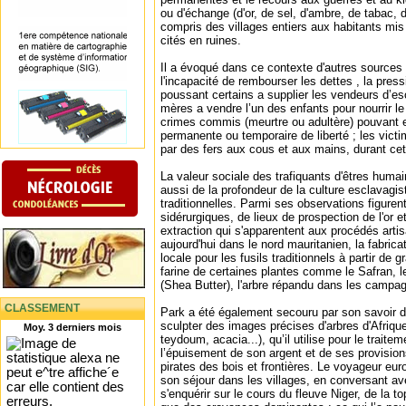
ou d'échange (d'or, de sel, d'ambre, de tabac, 
compris des villages entiers aux habitants mis
cités en ruines.
Il a évoqué dans ce contexte d'autres sources 
l'incapacité de rembourser les dettes , la pre
poussant certains a supplier les vendeurs d’es
mères a vendre l’un des enfants pour nourrir le 
crimes commis (meurtre ou adultère) pouvant e
permanente ou temporaire de liberté ; les vic
par des fers aux cous et aux mains, durant ce
La valeur sociale des trafiquants d'êtres huma
aussi de la profondeur de la culture esclavagis
traditionnelles. Parmi ses observations figuren
sidérurgiques, de lieux de prospection de l'or 
extraction qui s'apparentent aux procédés arti
aujourd'hui dans le nord mauritanien, la fabric
locale pour les fusils traditionnels à partir de g
farine de certaines plantes comme le Safran, le
(Shea Butter), l'arbre répandu dans les campa
CLASSEMENT
Park a été également secouru par son savoir de
sculpter des images précises d'arbres d'Afriqu
Moy. 3 derniers mois
teydoum, acacia...), qu’il utilise pour le trait
l’épuisement de son argent et de ses provision
pirates des bois et frontières. Le voyageur eu
son séjour dans les villages, en conversant av
s'enquérir sur le cours du fleuve Niger, de la to