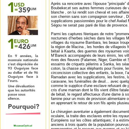
Après sa rencontre avec l'épouse “principale” 
Boubeker,et ses autres femmes curieuses de vo
blanche , on lui rendit son cheval et ses affaires
son chemin sans son compagnon serviteur , De
supplications passionnées pour le chef Awlad
Ségou ne serait pas paré de lilas de provence.
Parmi les captures féeriques de notre “promeneu
nocturnes d’herbes sèches dans les villages M
villages du royaume Bambara, les beaux trou
la région de Macina , les hordes de villageois f
bétail à Kaarta, des guerres des royaumes voi
M’Bareck accompagnés de leurs émirs, les vil
rives des fleuves (Falamee, Niger, Gambie et S
essaims de criquets pèlerins a Sanka, les sé
coton, la chasse aux éléphants pour l'ivoire, l
circoncision collective des enfants, la boxe, l’
Ramadan avec les supplications, les festins, l
caravane, les funérailles de deuil… avec que
comme le supplice d’une esclave refusant de p
cris d’une maman dont le fils vient d'être fata
de bétail, le regard affectueux d'une dame à 
famine pour un mois de provision alimentaire ou
en apprenant le retour de son fils après plusi
Le chirurgien aventurier a également document
oculaire, la traite des esclaves entre les royau
Européens sur les côtes atlantiques; il a estim
anciens à trois quarts de la population pourvu
permanentes et le recours aux guerres et au k