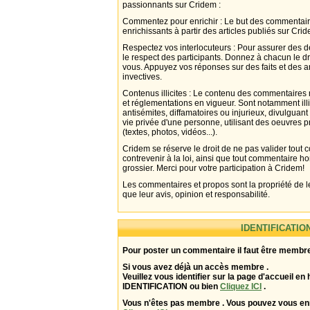
passionnants sur Cridem :
Commentez pour enrichir : Le but des commentair
enrichissants à partir des articles publiés sur Cri
Respectez vos interlocuteurs : Pour assurer des d
le respect des participants. Donnez à chacun le d
vous. Appuyez vos réponses sur des faits et des 
invectives.
Contenus illicites : Le contenu des commentaires n
et réglementations en vigueur. Sont notamment illi
antisémites, diffamatoires ou injurieux, divulguant
vie privée d'une personne, utilisant des oeuvres p
(textes, photos, vidéos...).
Cridem se réserve le droit de ne pas valider tout
contrevenir à la loi, ainsi que tout commentaire h
grossier. Merci pour votre participation à Cridem!
Les commentaires et propos sont la propriété de l
que leur avis, opinion et responsabilité.
IDENTIFICATIO
Pour poster un commentaire il faut être membre
Si vous avez déjà un accès membre .
Veuillez vous identifier sur la page d'accueil en 
IDENTIFICATION ou bien
Cliquez ICI
.
Vous n'êtes pas membre . Vous pouvez vous enr