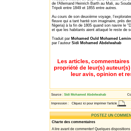
de l'Allemand Heinrich Barth au Mali, au Soud
Tripoli entre 1849 et 1855 entre autres.
Au cours de son deuxième voyage, l’explorateu
fleuve qui a tant hanté son imaginaire, près d
Nigeria) à la fin de 1805 quand son navire le "D
et que les habitants aient attaqué le reste de
Traduit par
Mohamed Ould Mohamed Lemi
par l’auteur
Sidi Mohamed Abdelwahab
Les articles, commentaires 
propriété de leur(s) auteur(s
leur avis, opinion et r
Source :
Sidi Mohamed Abdelwahab
Co
Impression :
Cliquez ici pour imprimer l'article
POSTEZ UN COMMEN
Charte des commentaires
A lire avant de commenter! Quelques dispositions