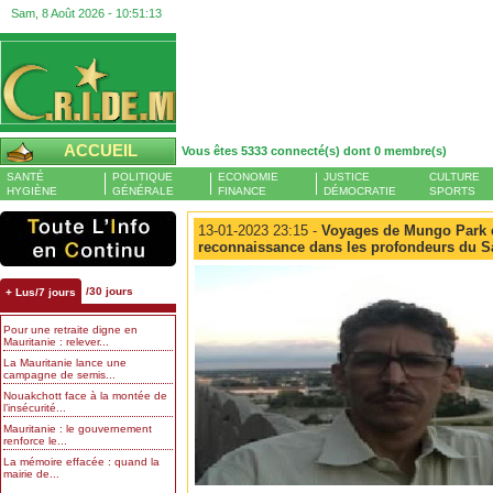
Sam, 8 Août 2026 -
10:51:14
ACCUEIL
Vous êtes 5333 connecté(s) dont 0 membre(s)
SANTÉ
POLITIQUE
ECONOMIE
JUSTICE
CULTURE
HYGIÈNE
GÉNÉRALE
FINANCE
DÉMOCRATIE
SPORTS
13-01-2023 23:15 -
Voyages de Mungo Park en
reconnaissance dans les profondeurs du Sah
/30 jours
+ Lus/7 jours
Pour une retraite digne en
Mauritanie : relever...
La Mauritanie lance une
campagne de semis...
Nouakchott face à la montée de
l’insécurité...
Mauritanie : le gouvernement
renforce le...
La mémoire effacée : quand la
mairie de...