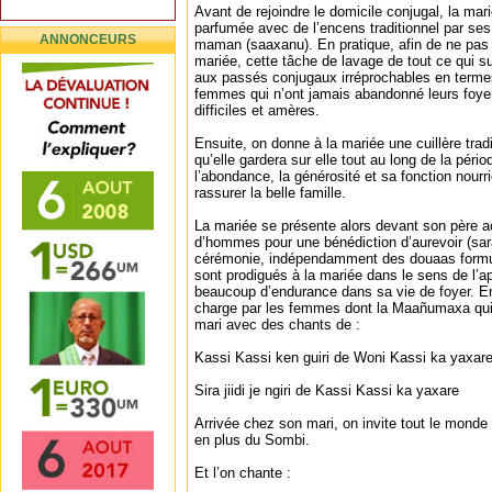
Avant de rejoindre le domicile conjugal, la mar
parfumée avec de l’encens traditionnel par se
ANNONCEURS
maman (saaxanu). En pratique, afin de ne pas p
mariée, cette tâche de lavage de tout ce qui s
aux passés conjugaux irréprochables en termes 
femmes qui n’ont jamais abandonné leurs foyer
difficiles et amères.
Ensuite, on donne à la mariée une cuillère tra
qu’elle gardera sur elle tout au long de la péri
l’abondance, la générosité et sa fonction nourr
rassurer la belle famille.
La mariée se présente alors devant son père
d’hommes pour une bénédiction d’aurevoir (sar
cérémonie, indépendamment des douaas formul
sont prodigués à la mariée dans le sens de l’ap
beaucoup d’endurance dans sa vie de foyer. Enf
charge par les femmes dont la Maañumaxa qui
mari avec des chants de :
Kassi Kassi ken guiri de Woni Kassi ka yaxare
Sira jiidi je ngiri de Kassi Kassi ka yaxare
Arrivée chez son mari, on invite tout le monde à
en plus du Sombi.
Et l’on chante :