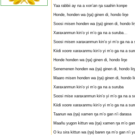
Yaa rabbii ay na a xon’an ŋa saahin konpe
Honde, honden wa (ŋa) ginen di, hondo liŋe
Soosi misen honden wa (ŋa) ginen di, hondo li
Xaraxanmun kin’o yi m’o ga na a suruba…
Soosi misen xaraxanmun kin’o yi m’o ga na a 
Kiidi xoore xaraxanmu kin’o yi m’o ga na a su
Honde honden wa (ŋa) ginen di, hondo liŋe
Senemenen honden wa (ŋa) ginen di, hondo liŋ
Maaro misen honden wa (ŋa) ginen di, hondo li
Xaraxanmun kin’o yi m’o ga na a suruba
Soosi mise xaraxanmun kin’o yi m’o ga na a s
Kiidi xoore xaraxanmu kin’o yi m’o ga na a su
Taanun wa (ŋa) xamen ŋa m’o gan n’i darasa
Maaňu yugon kittun wa (ŋa) xamen ŋa m’o gan 
O ku sira kittun wa (ŋa) baren ŋa m’o gan n’i 