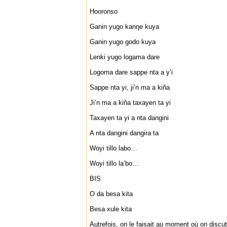
Hooronso
Ganin yugo kanŋe kuya
Ganin yugo godo kuya
Lenki yugo logama dare
Logoma dare sappe nta a y’i
Sappe nta yi, ji’n ma a kiňa
Ji’n ma a kiňa taxayen ta yi
Taxayen ta yi a nta dangini
A nta dangini dangira ta
Woyi tillo labo…
Woyi tillo la’bo…
BIS
O da besa kita
Besa xule kita
Autrefois, on le faisait au moment où on discu