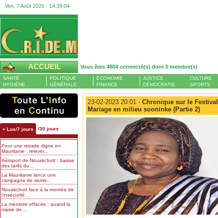
Ven, 7 Août 2026 -
14:39:05
ACCUEIL
Vous êtes 4804 connecté(s) dont 0 membre(s)
SANTÉ
POLITIQUE
ECONOMIE
JUSTICE
CULTURE
HYGIÈNE
GÉNÉRALE
FINANCE
DÉMOCRATIE
SPORTS
23-02-2023 20:01 -
Chronique sur le Festival
Mariage en milieu sooninke (Partie 2)
/30 jours
+ Lus/7 jours
Pour une retraite digne en
Mauritanie : relever...
Aéroport de Nouakchott : baisse
des tarifs du...
La Mauritanie lance une
campagne de semis...
Nouakchott face à la montée de
l’insécurité...
La mémoire effacée : quand la
mairie de...