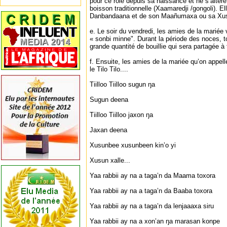
pour ce rôle depuis sa naissance et ne s’altèr
boisson traditionnelle (Xaamaredji /gongoli). El
Danbandaana et de son Maañumaxa ou sa Xu
e. Le soir du vendredi, les amies de la mariée v
« sonbi minne". Durant la période des noces, t
grande quantité de bouillie qui sera partagée à 
f. Ensuite, les amies de la mariée qu’on appe
le Tilo Tilo....
Tiilloo Tiilloo sugun ŋa
Sugun deena
Tiilloo Tiilloo jaxon ŋa
Jaxan deena
Xusunbee xusunbeen kin’o yi
Xusun xalle...
Yaa rabbii ay na a taga’n da Maama toxora
Yaa rabbii ay na a taga’n da Baaba toxora
Yaa rabbii ay na a taga’n da lenjaaaxa siru
Yaa rabbii ay na a xon’an ŋa marasan konpe