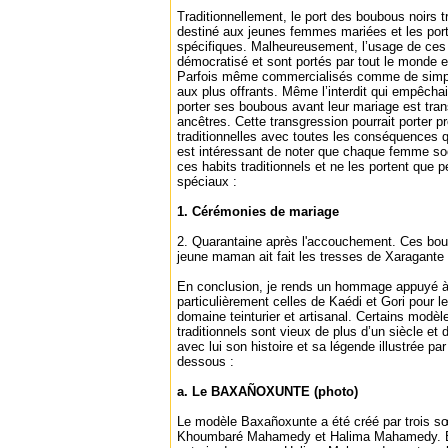
Traditionnellement, le port des boubous noirs t
destiné aux jeunes femmes mariées et les port
spécifiques. Malheureusement, l’usage de ces 
démocratisé et sont portés par tout le monde e
Parfois même commercialisés comme de simpl
aux plus offrants. Même l’interdit qui empêchai
porter ses boubous avant leur mariage est tr
ancêtres. Cette transgression pourrait porter p
traditionnelles avec toutes les conséquences qu
est intéressant de noter que chaque femme so
ces habits traditionnels et ne les portent qu
spéciaux :
1. Cérémonies de mariage
2. Quarantaine après l'accouchement. Ces bou
jeune maman ait fait les tresses de Xaragante q
En conclusion, je rends un hommage appuyé à
particulièrement celles de Kaédi et Gori pour le
domaine teinturier et artisanal. Certains modè
traditionnels sont vieux de plus d’un siècle e
avec lui son histoire et sa légende illustrée pa
dessous :
a. Le BAXAÑOXUNTE (photo)
Le modèle Baxañoxunte a été créé par trois
Khoumbaré Mahamedy et Halima Mahamedy. Elle