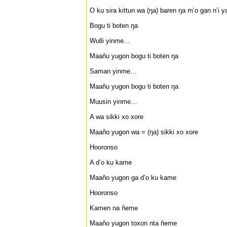
O ku sira kittun wa (ŋa) baren ŋa m’o gan n’i 
Bogu ti boten ŋa
Wulli yinme…
Maaňu yugon bogu ti boten ŋa
Saman yinme…
Maaňu yugon bogu ti boten ŋa
Muusin yinme…
A wa sikki xo xore
Maaňo yugon wa = (ŋa) sikki xo xore
Hooronso
A d’o ku kame
Maaňo yugon ga d’o ku kame
Hooronso
Kamen na ňeme
Maaňo yugon toxon nta ňeme