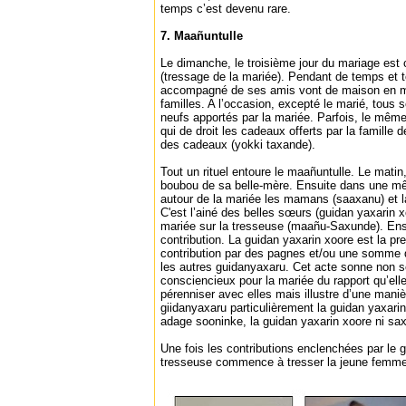
temps c’est devenu rare.
7. Maañuntulle
Le dimanche, le troisième jour du mariage est
(tressage de la mariée). Pendant de temps et to
accompagné de ses amis vont de maison en ma
familles. A l’occasion, excepté le marié, tous 
neufs apportés par la mariée. Parfois, le même j
qui de droit les cadeaux offerts par la famille d
des cadeaux (yokki taxande).
Tout un rituel entoure le maañuntulle. Le matin,
boubou de sa belle-mère. Ensuite dans une m
autour de la mariée les mamans (saaxanu) et l
C'est l’ainé des belles sœurs (guidan yaxarin x
mariée sur la tresseuse (maañu-Saxunde). En
contribution. La guidan yaxarin xoore est la pr
contribution par des pagnes et/ou une somme d'
les autres guidanyaxaru. Cet acte sonne non 
consciencieux pour la mariée du rapport qu’elle 
pérenniser avec elles mais illustre d’une maniè
giidanyaxaru particulièrement la guidan yaxari
adage sooninke, la guidan yaxarin xoore ni sax
Une fois les contributions enclenchées par le g
tresseuse commence à tresser la jeune fem