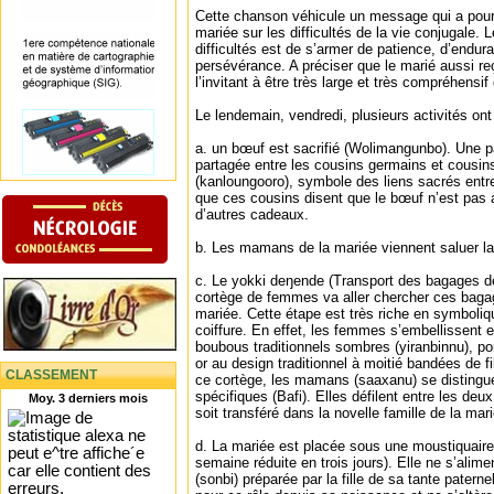
Cette chanson véhicule un message qui a pour 
mariée sur les difficultés de la vie conjugale
difficultés est de s’armer de patience, d’endur
persévérance. A préciser que le marié aussi re
l’invitant à être très large et très compréhensif
Le lendemain, vendredi, plusieurs activités ont 
a. un bœuf est sacrifié (Wolimangunbo). Une pa
partagée entre les cousins germains et cousins
(kanloungooro), symbole des liens sacrés entre
que ces cousins disent que le bœuf n’est pas a
d’autres cadeaux.
b. Les mamans de la mariée viennent saluer l
c. Le yokki deŋende (Transport des bagages de
cortège de femmes va aller chercher ces baga
mariée. Cette étape est très riche en symboli
coiffure. En effet, les femmes s’embellissent 
boubous traditionnels sombres (yiranbinnu), por
or au design traditionnel à moitié bandées de f
CLASSEMENT
ce cortège, les mamans (saaxanu) se distingue
spécifiques (Bafi). Elles défilent entre les de
Moy. 3 derniers mois
soit transféré dans la novelle famille de la mar
d. La mariée est placée sous une moustiquaire
semaine réduite en trois jours). Elle ne s’alime
(sonbi) préparée par la fille de sa tante pater