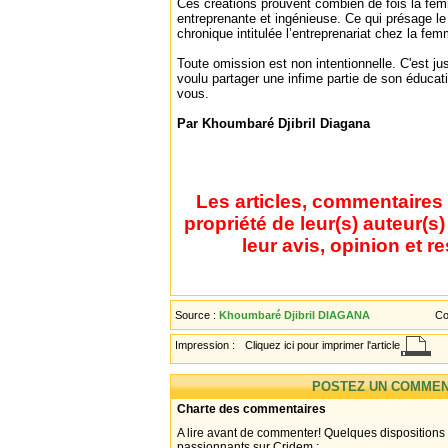
Ces créations prouvent combien de fois la fe
entreprenante et ingénieuse. Ce qui présage l
chronique intitulée l’entreprenariat chez la fe
Toute omission est non intentionnelle. C'est j
voulu partager une infime partie de son éducat
vous.
Par Khoumbaré Djibril Diagana
Les articles, commentaires 
propriété de leur(s) auteur(s
leur avis, opinion et r
Source :
Khoumbaré Djibril DIAGANA
Co
Impression :
Cliquez ici pour imprimer l'article
POSTEZ UN COMMEN
Charte des commentaires
A lire avant de commenter! Quelques dispositions
passionnants sur Cridem :