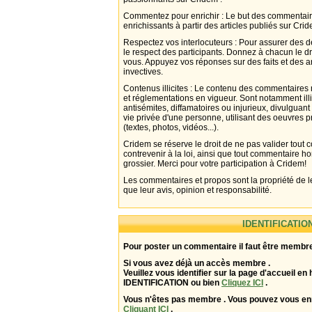
Commentez pour enrichir : Le but des commentair
enrichissants à partir des articles publiés sur Cri
Respectez vos interlocuteurs : Pour assurer des d
le respect des participants. Donnez à chacun le d
vous. Appuyez vos réponses sur des faits et des 
invectives.
Contenus illicites : Le contenu des commentaires n
et réglementations en vigueur. Sont notamment illi
antisémites, diffamatoires ou injurieux, divulguant
vie privée d'une personne, utilisant des oeuvres p
(textes, photos, vidéos...).
Cridem se réserve le droit de ne pas valider tout
contrevenir à la loi, ainsi que tout commentaire h
grossier. Merci pour votre participation à Cridem!
Les commentaires et propos sont la propriété de l
que leur avis, opinion et responsabilité.
IDENTIFICATIO
Pour poster un commentaire il faut être membre
Si vous avez déjà un accès membre .
Veuillez vous identifier sur la page d'accueil en 
IDENTIFICATION ou bien
Cliquez ICI
.
Vous n'êtes pas membre . Vous pouvez vous enr
Cliquant ICI
.