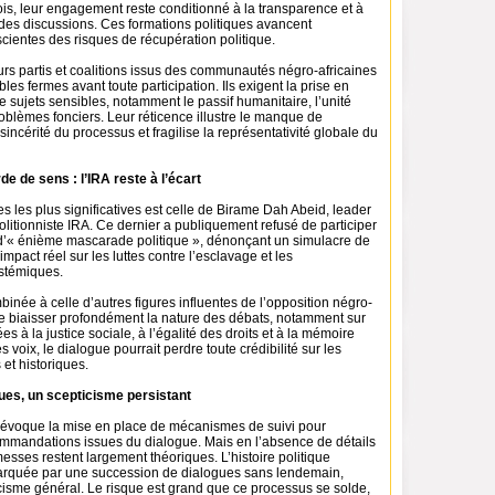
is, leur engagement reste conditionné à la transparence et à
le des discussions. Ces formations politiques avancent
ientes des risques de récupération politique.
eurs partis et coalitions issus des communautés négro-africaines
les fermes avant toute participation. Ils exigent la prise en
e sujets sensibles, notamment le passif humanitaire, l’unité
roblèmes fonciers. Leur réticence illustre le manque de
sincérité du processus et fragilise la représentativité globale du
e de sens : l’IRA reste à l’écart
 les plus significatives est celle de Birame Dah Abeid, leader
itionniste IRA. Ce dernier a publiquement refusé de participer
e d’« énième mascarade politique », dénonçant un simulacre de
mpact réel sur les luttes contre l’esclavage et les
ystémiques.
née à celle d’autres figures influentes de l’opposition négro-
 de biaisser profondément la nature des débats, notamment sur
es à la justice sociale, à l’égalité des droits et à la mémoire
 voix, le dialogue pourrait perdre toute crédibilité sur les
 et historiques.
ues, un scepticisme persistant
évoque la mise en place de mécanismes de suivi pour
ommandations issues du dialogue. Mais en l’absence de détails
esses restent largement théoriques. L’histoire politique
arquée par une succession de dialogues sans lendemain,
cisme général. Le risque est grand que ce processus se solde,