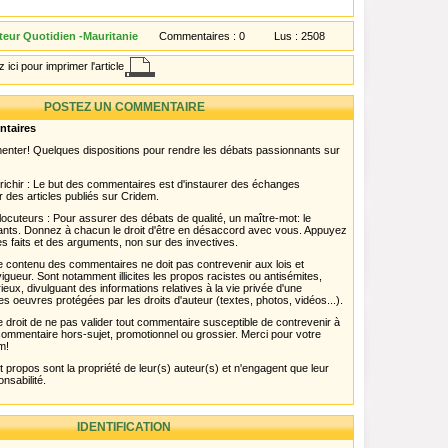
eur Quotidien -Mauritanie
Commentaires :
0
Lus :
2508
 ici pour imprimer l'article
POSTEZ UN COMMENTAIRE
ntaires
menter! Quelques dispositions pour rendre les débats passionnants sur
chir : Le but des commentaires est d'instaurer des échanges
r des articles publiés sur Cridem.
ocuteurs : Pour assurer des débats de qualité, un maître-mot: le
pants. Donnez à chacun le droit d'être en désaccord avec vous. Appuyez
s faits et des arguments, non sur des invectives.
 Le contenu des commentaires ne doit pas contrevenir aux lois et
igueur. Sont notamment illicites les propos racistes ou antisémites,
rieux, divulguant des informations relatives à la vie privée d'une
es oeuvres protégées par les droits d'auteur (textes, photos, vidéos...).
 droit de ne pas valider tout commentaire susceptible de contrevenir à
ut commentaire hors-sujet, promotionnel ou grossier. Merci pour votre
m!
propos sont la propriété de leur(s) auteur(s) et n'engagent que leur
onsabilité.
IDENTIFICATION