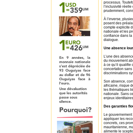
processus. Toutefo
l’inclusivité réel
prudemment, consc
À l’inverse, plusi
posent des préalab
compte explicite d
nationale et les p
confiance dans la 
dialogue.
Une absence lourd
L’une des absences
du mouvement abol
à ce qu’il qualifi
concertation sans i
discriminations s
Son absence, combi
africaine, risque
les thématiques lié
nationale. Sans ces
enjeux identitaires
Des garanties flo
Le gouvernement 
appliquer les rec
concrets, ces prom
mauritanienne, m
alimente le scepti