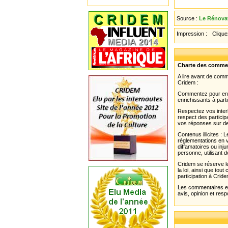
Source :
Le Rénovat
Impression :
Cliquez
Charte des comme
A lire avant de com
Cridem :
Commentez pour enri
enrichissants à parti
Respectez vos interl
respect des partici
vos réponses sur de
Contenus illicites :
réglementations en v
diffamatoires ou inju
personne, utilisant d
Cridem se réserve le
la loi, ainsi que to
participation à Cride
Les commentaires et 
avis, opinion et resp