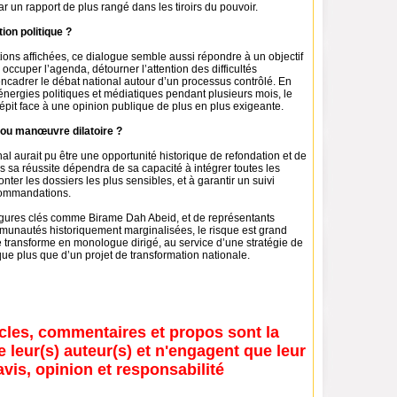
ar un rapport de plus rangé dans les tiroirs du pouvoir.
ion politique ?
ions affichées, ce dialogue semble aussi répondre à un objectif
: occuper l’agenda, détourner l’attention des difficultés
ncadrer le débat national autour d’un processus contrôlé. En
nergies politiques et médiatiques pendant plusieurs mois, le
répit face à une opinion publique de plus en plus exigeante.
ou manœuvre dilatoire ?
al aurait pu être une opportunité historique de refondation et de
is sa réussite dépendra de sa capacité à intégrer toutes les
ronter les dossiers les plus sensibles, et à garantir un suivi
commandations.
igures clés comme Birame Dah Abeid, et de représentants
munautés historiquement marginalisées, le risque est grand
e transforme en monologue dirigé, au service d’une stratégie de
tique plus que d’un projet de transformation nationale.
icles, commentaires et propos sont la
e leur(s) auteur(s) et n'engagent que leur
avis, opinion et responsabilité