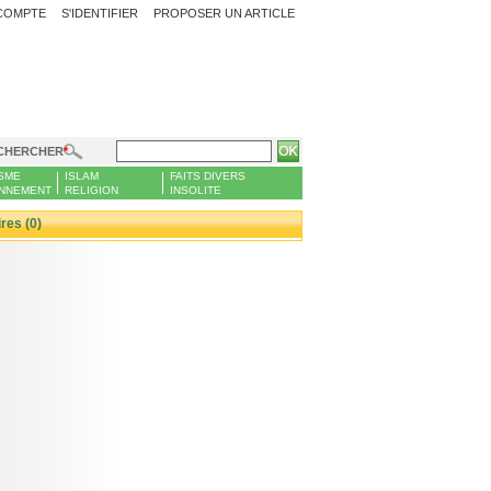
COMPTE
S'IDENTIFIER
PROPOSER UN ARTICLE
CHERCHER
SME
ISLAM
FAITS DIVERS
NNEMENT
RELIGION
INSOLITE
es (0)