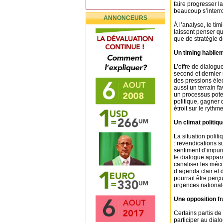
faire progresser l
beaucoup s’interro
ANNONCEURS
À l’analyse, le tim
laissent penser qu
que de stratégie d
Un timing habile
L’offre de dialogu
second et dernier 
des pressions élec
aussi un terrain 
un processus pote
politique, gagner 
étroit sur le rythm
Un climat politiq
La situation poli
: revendications s
sentiment d’impun
le dialogue appa
canaliser les méco
d’agenda clair et 
pourrait être per
urgences national
Une opposition f
Certains partis de
participer au dial