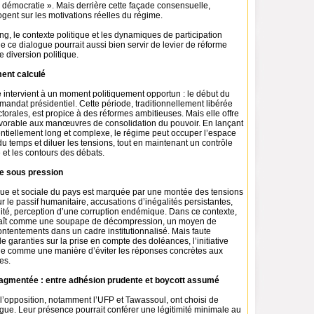
a démocratie ». Mais derrière cette façade consensuelle,
gent sur les motivations réelles du régime.
ing, le contexte politique et les dynamiques de participation
e ce dialogue pourrait aussi bien servir de levier de réforme
e diversion politique.
ment calculé
e intervient à un moment politiquement opportun : le début du
mandat présidentiel. Cette période, traditionnellement libérée
torales, est propice à des réformes ambitieuses. Mais elle offre
favorable aux manœuvres de consolidation du pouvoir. En lançant
ntiellement long et complexe, le régime peut occuper l’espace
du temps et diluer les tensions, tout en maintenant un contrôle
e et les contours des débats.
ue sous pression
tique et sociale du pays est marquée par une montée des tensions
ur le passif humanitaire, accusations d’inégalités persistantes,
ité, perception d’une corruption endémique. Dans ce contexte,
raît comme une soupape de décompression, un moyen de
ntentements dans un cadre institutionnalisé. Mais faute
de garanties sur la prise en compte des doléances, l’initiative
çue comme une manière d’éviter les réponses concrètes aux
es.
ragmentée : entre adhésion prudente et boycott assumé
 l’opposition, notamment l’UFP et Tawassoul, ont choisi de
ogue. Leur présence pourrait conférer une légitimité minimale au