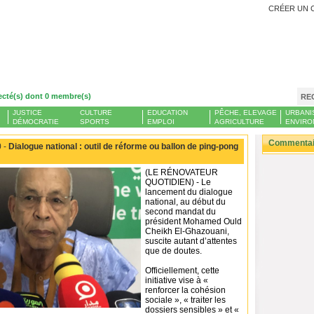
CRÉER UN 
ecté(s) dont 0 membre(s)
RE
JUSTICE
CULTURE
EDUCATION
PÊCHE, ELEVAGE
URBANI
DÉMOCRATIE
SPORTS
EMPLOI
AGRICULTURE
ENVIRO
Commentair
 -
Dialogue national : outil de réforme ou ballon de ping-pong
(LE RÉNOVATEUR
QUOTIDIEN) - Le
lancement du dialogue
national, au début du
second mandat du
président Mohamed Ould
Cheikh El-Ghazouani,
suscite autant d’attentes
que de doutes.
Officiellement, cette
initiative vise à «
renforcer la cohésion
sociale », « traiter les
dossiers sensibles » et «