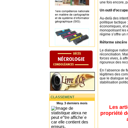
une fois encore, p
Un outil d’occupat
Au-delà des intent
politique tactique 
économiques, et e
monopolisant les é
régime s’offre un 
Réforme sincère 
Le dialogue nation
réconciliation. Ma
forces vives, à aff
rigoureux des re
En l’absence de f
légitimes des com
que le dialogue s
stabilisation poli
CLASSEMENT
Moy. 3 derniers mois
Les art
propriété d