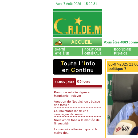
Ven, 7 Août 2026 -
15:22:32
ACCUEIL
Vous êtes 4863 conn
SANTÉ
POLITIQUE
ECONOMIE
HYGIÈNE
GÉNÉRALE
FINANCE
06-07-2025 21:00
politique ?
/30 jours
+ Lus/7 jours
Pour une retraite digne en
Mauritanie : relever...
Aéroport de Nouakchott : baisse
des tarifs du...
La Mauritanie lance une
campagne de semis...
Nouakchott face à la montée de
l’insécurité...
La mémoire effacée : quand la
mairie de...