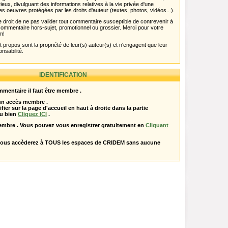
rieux, divulguant des informations relatives à la vie privée d'une
es oeuvres protégées par les droits d'auteur (textes, photos, vidéos...).
 droit de ne pas valider tout commentaire susceptible de contrevenir à
ut commentaire hors-sujet, promotionnel ou grossier. Merci pour votre
m!
propos sont la propriété de leur(s) auteur(s) et n'engagent que leur
onsabilité.
IDENTIFICATION
mentaire il faut être membre .
 un accès membre .
ifier sur la page d'accueil en haut à droite dans la partie
u bien
Cliquez ICI
.
embre . Vous pouvez vous enregistrer gratuitement en
Cliquant
vous accèderez à TOUS les espaces de CRIDEM sans aucune