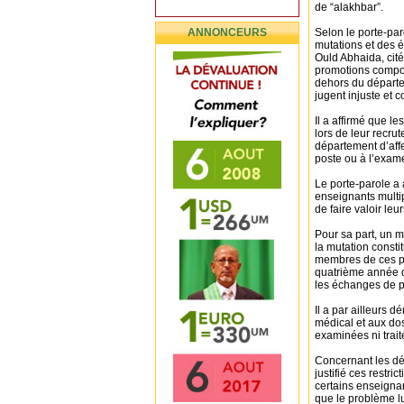
de “alakhbar”.
ANNONCEURS
Selon le porte-pa
mutations et des 
Ould Abhaida, cité
promotions comport
dehors du départem
jugent injuste et co
Il a affirmé que l
lors de leur recr
département d’affe
poste ou à l’exam
Le porte-parole a 
enseignants multip
de faire valoir leur
Pour sa part, un 
la mutation consti
membres de ces pro
quatrième année d’
les échanges de p
Il a par ailleurs
médical et aux do
examinées ni trait
Concernant les déc
justifié ces restri
certains enseignan
que le problème l