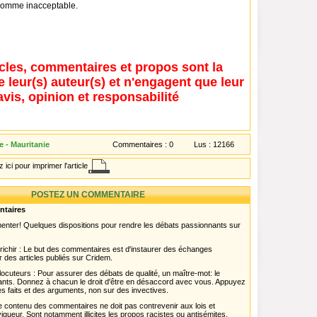
n comme inacceptable.
icles, commentaires et propos sont la
e leur(s) auteur(s) et n'engagent que leur
avis, opinion et responsabilité
 - Mauritanie
Commentaires :
0
Lus :
12166
 ici pour imprimer l'article
POSTEZ UN COMMENTAIRE
ntaires
menter! Quelques dispositions pour rendre les débats passionnants sur
chir : Le but des commentaires est d'instaurer des échanges
r des articles publiés sur Cridem.
ocuteurs : Pour assurer des débats de qualité, un maître-mot: le
pants. Donnez à chacun le droit d'être en désaccord avec vous. Appuyez
s faits et des arguments, non sur des invectives.
 Le contenu des commentaires ne doit pas contrevenir aux lois et
igueur. Sont notamment illicites les propos racistes ou antisémites,