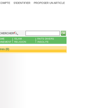
COMPTE
S'IDENTIFIER
PROPOSER UN ARTICLE
CHERCHER
SME
ISLAM
FAITS DIVERS
NNEMENT
RELIGION
INSOLITE
es (0)