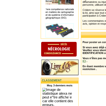
diffamatoires ou inju
personne, utilisant d
Cridem se réserve le
la loi, ainsi que to
participation à Cride
Les commentaires et 
avis, opinion et resp
Pour poster un com
Si vous avez déjà
Veuillez vous ident
IDENTIFICATION o
Vous n'êtes pas m
ICI
.
En étant membre 
restriction .
CLASSEMENT
Moy. 3 derniers mois