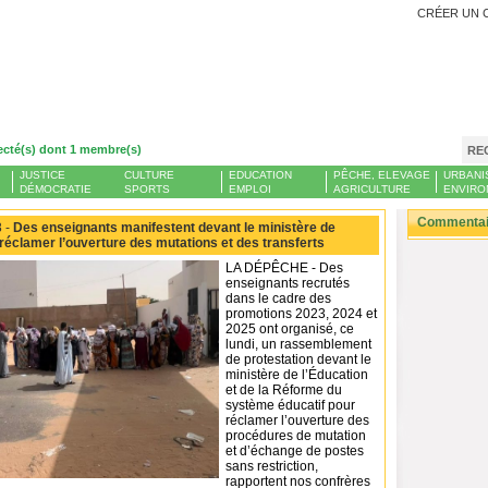
CRÉER UN 
ecté(s) dont 1 membre(s)
RE
JUSTICE
CULTURE
EDUCATION
PÊCHE, ELEVAGE
URBANI
DÉMOCRATIE
SPORTS
EMPLOI
AGRICULTURE
ENVIRO
Commentair
 -
Des enseignants manifestent devant le ministère de
 réclamer l’ouverture des mutations et des transferts
LA DÉPÊCHE - Des
enseignants recrutés
dans le cadre des
promotions 2023, 2024 et
2025 ont organisé, ce
lundi, un rassemblement
de protestation devant le
ministère de l’Éducation
et de la Réforme du
système éducatif pour
réclamer l’ouverture des
procédures de mutation
et d’échange de postes
sans restriction,
rapportent nos confrères