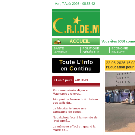
Ven, 7 Août 2026 -
08:53:43
ACCUEIL
Vous êtes 5086 conn
SANTÉ
POLITIQUE
ECONOMIE
HYGIÈNE
GÉNÉRALE
FINANCE
22-06-2026 15:08
l’Éducation pour
/30 jours
+ Lus/7 jours
Pour une retraite digne en
Mauritanie : relever...
Aéroport de Nouakchott : baisse
des tarifs du...
La Mauritanie lance une
campagne de semis...
Nouakchott face à la montée de
l’insécurité...
La mémoire effacée : quand la
mairie de...