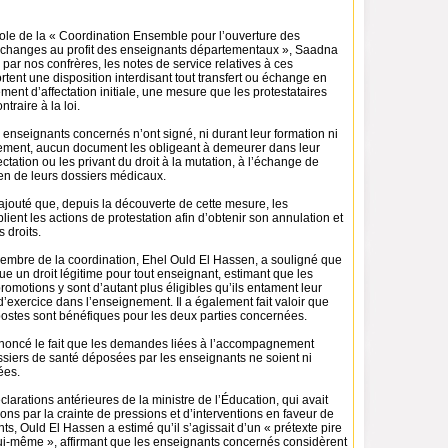
role de la « Coordination Ensemble pour l’ouverture des
échanges au profit des enseignants départementaux », Saadna
 par nos confrères, les notes de service relatives à ces
ent une disposition interdisant tout transfert ou échange en
ent d’affectation initiale, une mesure que les protestataires
ntraire à la loi.
es enseignants concernés n’ont signé, ni durant leur formation ni
utement, aucun document les obligeant à demeurer dans leur
ctation ou les privant du droit à la mutation, à l’échange de
en de leurs dossiers médicaux.
ajouté que, depuis la découverte de cette mesure, les
lient les actions de protestation afin d’obtenir son annulation et
s droits.
membre de la coordination, Ehel Ould El Hassen, a souligné que
tue un droit légitime pour tout enseignant, estimant que les
motions y sont d’autant plus éligibles qu’ils entament leur
exercice dans l’enseignement. Il a également fait valoir que
ostes sont bénéfiques pour les deux parties concernées.
 dénoncé le fait que les demandes liées à l’accompagnement
ssiers de santé déposées par les enseignants ne soient ni
ées.
larations antérieures de la ministre de l’Éducation, qui avait
ctions par la crainte de pressions et d’interventions en faveur de
ts, Ould El Hassen a estimé qu’il s’agissait d’un « prétexte pire
ui-même », affirmant que les enseignants concernés considèrent