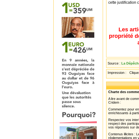
cette justificatio
Les art
propriété d
Source :
La Dépêche
Impression :
Cliquez
Charte des comme
A lire avant de com
Cridem :
Commentez pour enri
enrichissants à parti
Respectez vos interl
respect des partici
vos réponses sur de
Contenus illicites :
réglementations en v