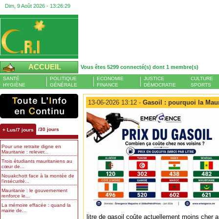
Dim, 9 Août 2026 -
13:26:29
ACCUEIL
Vous êtes 5299 connecté(s) dont 1 membre(s)
SANTÉ
POLITIQUE
ECONOMIE
JUSTICE
CULTURE
HYGIÈNE
GÉNÉRALE
FINANCE
DÉMOCRATIE
SPORTS
13-06-2026 13:12 -
Gasoil : pourquoi la Maur
/30 jours
+ Lus/7 jours
Pour une retraite digne en
Mauritanie : relever...
Trois étudiants mauritaniens au
cœur de...
Nouakchott face à la montée de
l’insécurité...
Mauritanie : le gouvernement
renforce le...
La mémoire effacée : quand la
mairie de...
litre de gasoil coûte actuellement moins cher