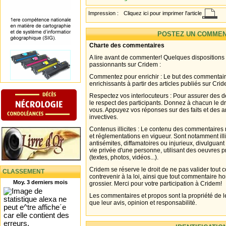
Impression :
Cliquez ici pour imprimer l'article
POSTEZ UN COMMEN
Charte des commentaires
A lire avant de commenter! Quelques dispositions
passionnants sur Cridem :
Commentez pour enrichir : Le but des commentair
enrichissants à partir des articles publiés sur Cri
Respectez vos interlocuteurs : Pour assurer des d
le respect des participants. Donnez à chacun le d
vous. Appuyez vos réponses sur des faits et des 
invectives.
Contenus illicites : Le contenu des commentaires n
et réglementations en vigueur. Sont notamment illi
antisémites, diffamatoires ou injurieux, divulguant
vie privée d'une personne, utilisant des oeuvres p
(textes, photos, vidéos...).
Cridem se réserve le droit de ne pas valider tout
CLASSEMENT
contrevenir à la loi, ainsi que tout commentaire h
Moy. 3 derniers mois
grossier. Merci pour votre participation à Cridem!
Les commentaires et propos sont la propriété de l
que leur avis, opinion et responsabilité.