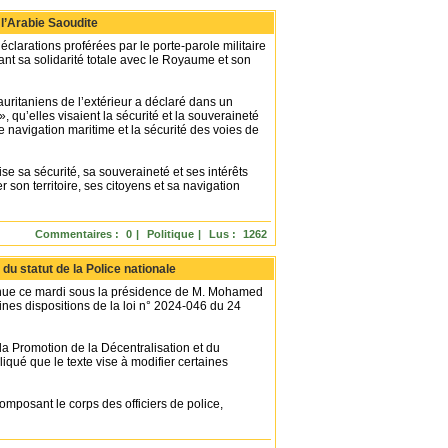
l’Arabie Saoudite
arations proférées par le porte-parole militaire
nt sa solidarité totale avec le Royaume et son
auritaniens de l’extérieur a déclaré dans un
u’elles visaient la sécurité et la souveraineté
e navigation maritime et la sécurité des voies de
ise sa sécurité, sa souveraineté et ses intérêts
 son territoire, ses citoyens et sa navigation
Commentaires :
0
|
Politique
|
Lus :
1262
du statut de la Police nationale
enue ce mardi sous la présidence de M. Mohamed
ines dispositions de la loi n° 2024-046 du 24
e la Promotion de la Décentralisation et du
é que le texte vise à modifier certaines
composant le corps des officiers de police,