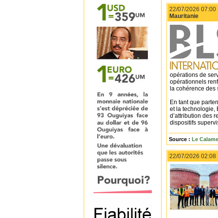
22/07/2026 07:00
Mauritanie
opérations de serv
opérationnels renf
la cohérence des 
En tant que parte
et la technologie
d’attribution des 
dispositifs superv
Source :
Le Calame
22/07/2026 02:08