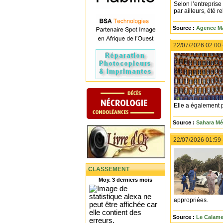
Selon l’entreprise
par ailleurs, été r
Source :
Agence Ma
22/07/2026 02:00
Elle a également p
Source :
Sahara Mé
22/07/2026 01:59
CLASSEMENT
Moy. 3 derniers mois
appropriées.
Source :
Le Calame