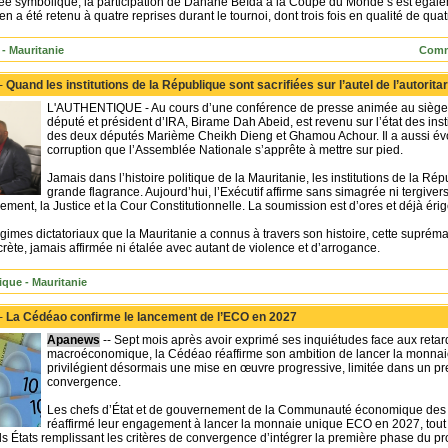
tée symbolique, la participation de Dahane Beïda à la Coupe du Monde s’est égalem
en a été retenu à quatre reprises durant le tournoi, dont trois fois en qualité de quat
- Mauritanie
Comm
 -
Quand les institutions de la République sont sacrifiées sur l’autel de l’autorit
L'AUTHENTIQUE - Au cours d’une conférence de presse animée au siège d
député et président d’IRA, Birame Dah Abeid, est revenu sur l’état des inst
des deux députés Marième Cheikh Dieng et Ghamou Achour. Il a aussi évo
corruption que l’Assemblée Nationale s’apprête à mettre sur pied.
Jamais dans l’histoire politique de la Mauritanie, les institutions de la Ré
grande flagrance. Aujourd’hui, l’Exécutif affirme sans simagrée ni tergive
arlement, la Justice et la Cour Constitutionnelle. La soumission est d’ores et déjà 
gimes dictatoriaux que la Mauritanie a connus à travers son histoire, cette suprémati
rète, jamais affirmée ni étalée avec autant de violence et d’arrogance.
ique - Mauritanie
 -
La Cédéao confirme le lancement de l’ECO en 2027
Apanews
-- Sept mois après avoir exprimé ses inquiétudes face aux reta
macroéconomique, la Cédéao réaffirme son ambition de lancer la monnai
privilégient désormais une mise en œuvre progressive, limitée dans un pre
convergence.
Les chefs d’État et de gouvernement de la Communauté économique des Ét
réaffirmé leur engagement à lancer la monnaie unique ECO en 2027, tout
s États remplissant les critères de convergence d’intégrer la première phase du pro