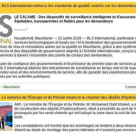
 -
BLS International renforce les standards de qualité centrés sur les demandeu
LE CALAME - Des dispositifs de surveillance intelligente et d’assuran
équitables, transparentes et fiables pour les demandeurs
‐‐‐-------'
Nouakchott, Mauritanie — 22 juillet 2026 — BLS International, partenaire
services technologiques et basés sur l’IA à destination des gouvernements
ices de visa et consulaires axées sur la qualité en Mauritanie, grâce à des systèmes
orcés et des dispositifs de gouvernance alignés à l’échelle internationale, conçus p
services à travers l’ensemble des points de contact des demandeurs.
naire de confiance des gouvernements et fournisseur de premier plan de services 
, BLS International déploie des mécanismes de surveillance en temps réel et de sup
rendez-vous et des environnements de service, afin de garantir des expériences plus 
isés par les autorités publiques.
 - Mauritanie
Comme
 -
Le ministre de l’Énergie et du Pétrole inspecte le chantier des dépôts d’hydr
AMI - Le ministre de l’Énergie et du Pétrole, M. Mohamed Ould Khaled, a ef
de construction des dépôts d’hydrocarbures, situé à proximité du port de N
provoqués par les vents violents qui ont balayé la zone dans la nuit de lu
km/h.
Les constatations ont montré que les dommages se limitent à deux réservo
étaient au stade du montage des parois latérales et n’avaient pas encore at