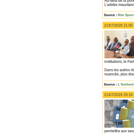
Au-delà de la por
L’arbitre mauritani
Source :
Rim Sport 
21/07/2026 21:00
institutions, le P
Dans les autres ré
nuancée, plus disc
Source :
L'Authent
21/07/2026 20:16
permettra aux seul