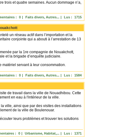
entre trois et quatre semaines. Aucun dommage n’a,
entaires :
0
|
Faits divers, Autres...
|
Lus :
1715
Nouakchott
é un réseau actif dans l’importation et la
itaire conjointe qui a abouti à l’arrestation de 13
é menée par la 1re compagnie de Nouakchott,
le et la brigade d’enquête judiciaire.
 de matériel servant à leur consommation.
entaires :
0
|
Faits divers, Autres...
|
Lus :
1584
ite de travail dans la ville de Nouadhibou. Cette
ement en eau à l'intérieur de la ville.
 ville, ainsi que par des visites des installations
alement de la ville de Boulenouar.
 écouter leurs problèmes et trouver les solutions
entaires :
0
|
Urbanisme, Habitat,...
|
Lus :
1371