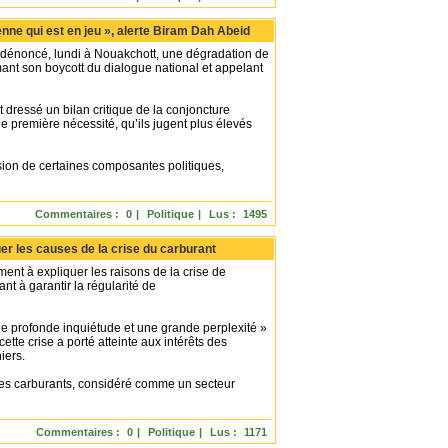
nne qui est en jeu », alerte Biram Dah Abeid
dénoncé, lundi à Nouakchott, une dégradation de
rmant son boycott du dialogue national et appelant
 dressé un bilan critique de la conjoncture
de première nécessité, qu’ils jugent plus élevés
lusion de certaines composantes politiques,
Commentaires :
0
|
Politique
|
Lus :
1495
uer les causes de la crise du carburant
nt à expliquer les raisons de la crise de
nt à garantir la régularité de
e profonde inquiétude et une grande perplexité »
cette crise a porté atteinte aux intérêts des
iers.
 des carburants, considéré comme un secteur
Commentaires :
0
|
Politique
|
Lus :
1171