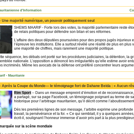
s pays du monde.
uritanienne d'Information
Co
 -
Une majorité numérique, un pouvoir politiquement seul
SHEMS MAARIF - Forte lors des votes, la majorité parlementaire reste ét
de relais politiques pour défendre son bilan et ses réformes.
L’affaire des deux députées poursuivies pour des propos jugés injurieux et
l’épreuve les institutions. Elle a surtout révélé une réalité de plus en plus 
une majorité de chiffres, mais rarement une majorité politique.
tte séquence, les débats ont porté sur les procédures judiciaires, la détention, la gr
emblée nationale. L’opposition a dénoncé les irrégularités qu’elle estime avoir ent
 incriminés. Même les avocats de la défense ont préféré concentrer leurs argument
rif - Mauritanie
 -
Après la Coupe du Monde— le témoignage fort de Dahane Beïda : « Aucun rêve
Rim Sport
-- Dans un message empreint d’émotion et de reconnaissance, l
a partagé, sur sa page Facebook, un témoignage poignant au terme de s
historique pour l’arbitrage mauritanien, qu’il décrit comme l’aboutissemen
Dès les premières lignes de son message, l’arbitre exprime une profonde
travail, la persévérance et la foi. « Ce qui semblait, il y a quelques années
écrit-il, soulignant l’honneur immense d’avoir pris part à la plus prestigie
marquée sur la scène mondiale