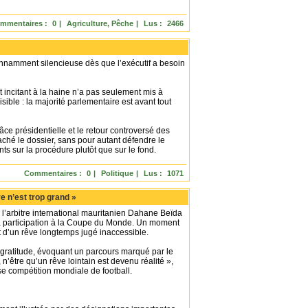
mmentaires :
0
|
Agriculture, Pêche
|
Lus :
2466
onnamment silencieuse dès que l’exécutif a besoin
 incitant à la haine n’a pas seulement mis à
visible : la majorité parlementaire est avant tout
âce présidentielle et le retour controversé des
aché le dossier, sans pour autant défendre le
s sur la procédure plutôt que sur le fond.
Commentaires :
0
|
Politique
|
Lus :
1071
 n’est trop grand »
’arbitre international mauritanien Dahane Beïda
a participation à la Coupe du Monde. Un moment
t d’un rêve longtemps jugé inaccessible.
 gratitude, évoquant un parcours marqué par le
, n’être qu’un rêve lointain est devenu réalité »,
use compétition mondiale de football.