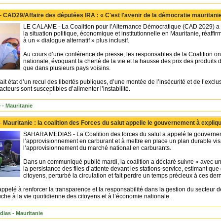
 -
CAD29/Affaire des députées IRA : « C'est l'avenir de la démocratie mauritanie
LE CALAME - La Coalition pour l’Alternance Démocratique (CAD 2029) a 
la situation politique, économique et institutionnelle en Mauritanie, réaffi
à un « dialogue alternatif » plus inclusif.
Au cours d’une conférence de presse, les responsables de la Coalition ont
nationale, évoquant la cherté de la vie et la hausse des prix des produits 
que dans plusieurs pays voisins.
fait état d’un recul des libertés publiques, d’une montée de l’insécurité et de l’exc
cteurs sont susceptibles d’alimenter l’instabilité.
 - Mauritanie
 -
Mauritanie : la coalition des Forces du salut appelle le gouvernement à expliq
SAHARA MEDIAS - La Coalition des forces du salut a appelé le gouverneme
l’approvisionnement en carburant et à mettre en place un plan durable visa
l’approvisionnement du marché national en carburants.
Dans un communiqué publié mardi, la coalition a déclaré suivre « avec un
la persistance des files d’attente devant les stations-service, estimant que 
citoyens, perturbé la circulation et fait perdre un temps précieux à ces dern
appelé à renforcer la transparence et la responsabilité dans la gestion du secteur
uche à la vie quotidienne des citoyens et à l’économie nationale.
dias - Mauritanie