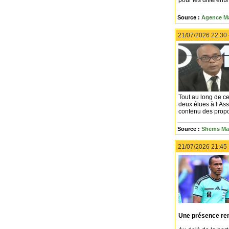
pour les différent
Source :
Agence Ma
21/07/2026 22:30
Tout au long de ce
deux élues à l’Ass
contenu des propos
Source :
Shems Maa
21/07/2026 21:45
Une présence re