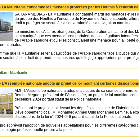
 -
La Mauritanie condamne les menaces proférées par les Houthis à l’endroit de 
SAHARA MEDIAS - La Mauritanie a condamné mardi les menaces et les décl
du groupe des Houthis à l’encontre du Royaume d’Arabie saoudite, affirma
droit à protéger sa sécurité, sa souveraineté et sa navigation maritime.
Le ministère des Affaires étrangères, de la Coopération africaine et des M
communiqué que ces menaces comportaient des « allégations infondées », q
de l’Arabie saoudite et qu’elles constituaient une menace pour la liberté d
ernationales.
ffirmé que la Mauritanie se tenait aux côtés de l’Arabie saoudite face à tout ce qui v
son soutien à son droit de prendre les mesures qu’elle juge appropriées pour protéger
dias - Mauritanie
 -
L’Assemblée nationale adopte un projet de loi modifiant certaines dispositions 
AMI - L’Assemblée nationale a adopté, au cours de sa séance plénière t
Bemba Meguett, président de l’Assemblée, un projet de loi modifiant certa
décembre 2024 portant statut de la Police nationale.
Présentant le projet de loi devant les députés, le ministre de l’Intérieur, d
Développement local, M. Mohamed Ahmed Ould Mohamed Lemine, a expliqu
dispositions de la loi n° 2024-046 portant statut de la Police nationale.
e projet prévoit l’adoption de nouvelles appellations pour les différentes catégories 
rminologie professionnelle propre à la police.