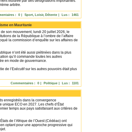
ent illustrée par des désignations importantes.
rième arbitre.
entaires :
0
|
Sport, Loisir, Détente
|
Lus :
1461
arisme en Mauritanie
e son mouvement, lundi 20 juillet 2026, le
itutions de la République à l’ombre de l’affaire
qué la commission d’enquête sur les affaires de
publique n’ont été aussi piétinées dans la plus
rsation qu’il commande toutes les autres
érigée en mode de gouvernance.
e de l’Exécutif sur les autres pouvoirs était plus
Commentaires :
0
|
Politique
|
Lus :
1101
rds enregistrés dans la convergence
e unique ECO en 2027. Les chefs d’État
mier temps aux pays satisfaisant aux critères de
ats de l’Afrique de l’Ouest (Cédéao) ont
 en optant pour une approche progressive qui
jet.