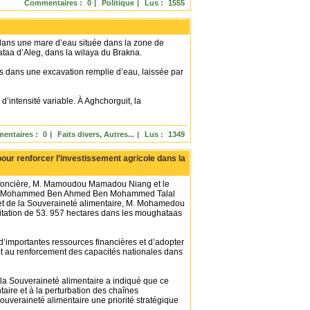
Commentaires :
0
|
Politique
|
Lus :
1555
dans une mare d’eau située dans la zone de
ataa d’Aleg, dans la wilaya du Brakna.
és dans une excavation remplie d’eau, laissée par
 d’intensité variable. À Aghchorguit, la
entaires :
0
|
Faits divers, Autres...
|
Lus :
1349
pour renforcer l’investissement agricole dans la
me foncière, M. Mamoudou Mamadou Niang et le
», M. Mohammed Ben Ahmed Ben Mohammed Talal
 et de la Souveraineté alimentaire, M. Mohamedou
oitation de 53. 957 hectares dans les moughataas
 d’importantes ressources financières et d’adopter
et au renforcement des capacités nationales dans
e la Souveraineté alimentaire a indiqué que ce
ntaire et à la perturbation des chaînes
 souveraineté alimentaire une priorité stratégique