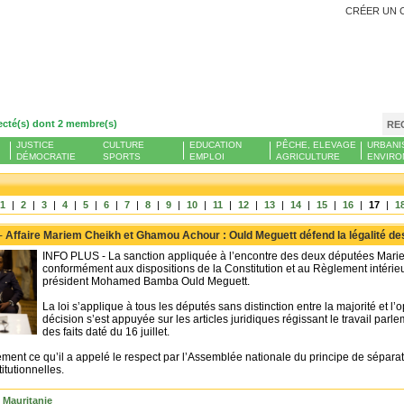
CRÉER UN 
ecté(s) dont 2 membre(s)
RE
JUSTICE
CULTURE
EDUCATION
PÊCHE, ELEVAGE
URBANI
DÉMOCRATIE
SPORTS
EMPLOI
AGRICULTURE
ENVIRO
1
|
2
|
3
|
4
|
5
|
6
|
7
|
8
|
9
|
10
|
11
|
12
|
13
|
14
|
15
|
16
|
17
|
1
 -
Affaire Mariem Cheikh et Ghamou Achour : Ould Meguett défend la légalité de
INFO PLUS - La sanction appliquée à l’encontre des deux députées Mari
conformément aux dispositions de la Constitution et au Règlement intérie
président Mohamed Bamba Ould Meguett.
La loi s’applique à tous les députés sans distinction entre la majorité et l’
décision s’est appuyée sur les articles juridiques régissant le travail parl
des faits daté du 16 juillet.
lement ce qu’il a appelé le respect par l’Assemblée nationale du principe de sépara
titutionnelles.
- Mauritanie