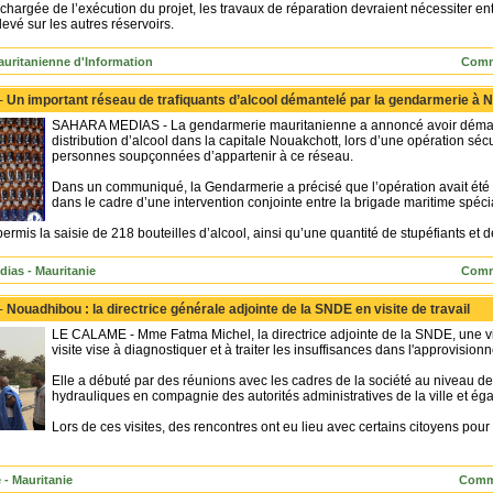
 chargée de l’exécution du projet, les travaux de réparation devraient nécessiter 
elevé sur les autres réservoirs.
uritanienne d'Information
Comm
 -
Un important réseau de trafiquants d’alcool démantelé par la gendarmerie à 
SAHARA MEDIAS - La gendarmerie mauritanienne a annoncé avoir démantel
distribution d’alcool dans la capitale Nouakchott, lors d’une opération sécur
personnes soupçonnées d’appartenir à ce réseau.
Dans un communiqué, la Gendarmerie a précisé que l’opération avait ét
dans le cadre d’une intervention conjointe entre la brigade maritime spécia
ermis la saisie de 218 bouteilles d’alcool, ainsi qu’une quantité de stupéfiants et
dias - Mauritanie
Comm
 -
Nouadhibou : la directrice générale adjointe de la SNDE en visite de travail
LE CALAME - Mme Fatma Michel, la directrice adjointe de la SNDE, une vis
visite vise à diagnostiquer et à traiter les insuffisances dans l'approvisionn
Elle a débuté par des réunions avec les cadres de la société au niveau de la
hydrauliques en compagnie des autorités administratives de la ville et ég
Lors de ces visites, des rencontres ont eu lieu avec certains citoyens pour
 - Mauritanie
Comm