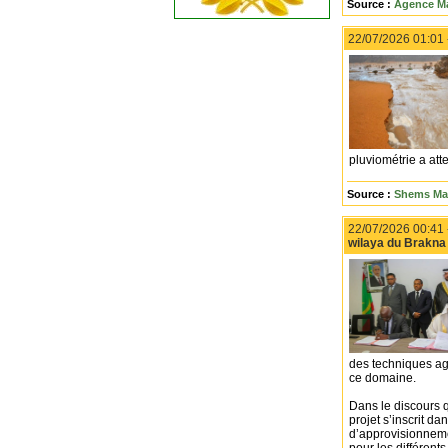
Source :
Agence Ma
22/07/2026 01:01
pluviométrie a att
Source :
Shems Maa
22/07/2026 00:41
wilaya du Brakna
des techniques ag
ce domaine.
Dans le discours q
projet s’inscrit d
d’approvisionnement