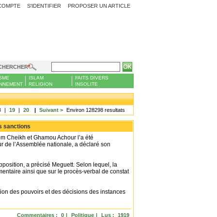
COMPTE
S'IDENTIFIER
PROPOSER UN ARTICLE
CHERCHER
SME
ISLAM
FAITS DIVERS
NNEMENT
RELIGION
INSOLITE
8
|
19
|
20
|
Suivant >
Environ 128298 resultats
s sanctions
em Cheikh et Ghamou Achour l’a été
ur de l’Assemblée nationale, a déclaré son
opposition, a précisé Meguett. Selon lequel, la
ementaire ainsi que sur le procès-verbal de constat
tion des pouvoirs et des décisions des instances
Commentaires :
0
|
Politique
|
Lus :
1919