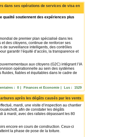
rs dans ses opérations de services de visa en
ce qualité soutiennent des expériences plus
 mondial de premier plan spécialisé dans les
 et des citoyens, continue de renforcer ses
 de surveillance intelligents, des contrôles
our garantir l’équité d’accès, la transparence et
gouvernementaux aux citoyens (G2C) intégrant l’IA
ervision opérationnelle au sein des systèmes
fluides, fiables et équitables dans le cadre de
ntaires :
0
|
Finances et Economie
|
Lus :
1529
ocarbures après les dégâts causés par les vents
fectué, mardi, une visite d’inspection au chantier
ouakchott, afin de constater les dégâts
ndi à mardi, avec des rafales dépassant les 80
irs encore en cours de construction. Ceux-ci
teint la phase de pose de la toiture.