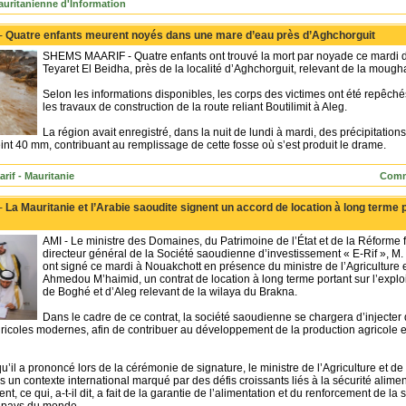
uritanienne d'Information
 -
Quatre enfants meurent noyés dans une mare d’eau près d’Aghchorguit
SHEMS MAARIF - Quatre enfants ont trouvé la mort par noyade ce mardi 
Teyaret El Beidha, près de la localité d’Aghchorguit, relevant de la mough
Selon les informations disponibles, les corps des victimes ont été repêch
les travaux de construction de la route reliant Boutilimit à Aleg.
La région avait enregistré, dans la nuit de lundi à mardi, des précipitations
eint 40 mm, contribuant au remplissage de cette fosse où s’est produit le drame.
rif - Mauritanie
Comm
 -
La Mauritanie et l’Arabie saoudite signent un accord de location à long terme 
AMI - Le ministre des Domaines, du Patrimoine de l’État et de la Réfor
directeur général de la Société saoudienne d’investissement « E-Rif 
ont signé ce mardi à Nouakchott en présence du ministre de l’Agriculture
Ahmedou M’haimid, un contrat de location à long terme portant sur l’expl
de Boghé et d’Aleg relevant de la wilaya du Brakna.
Dans le cadre de ce contrat, la société saoudienne se chargera d’injecter
ricoles modernes, afin de contribuer au développement de la production agricole 
u’il a prononcé lors de la cérémonie de signature, le ministre de l’Agriculture et d
ans un contexte international marqué par des défis croissants liés à la sécurité alime
, ce qui, a-t-il dit, a fait de la garantie de l’alimentation et du renforcement de la