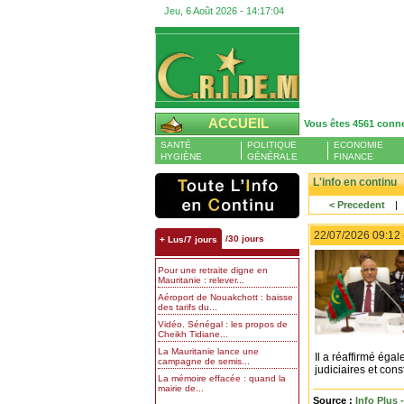
Jeu, 6 Août 2026 -
14:17:05
ACCUEIL
Vous êtes 4561 conn
SANTÉ
POLITIQUE
ECONOMIE
HYGIÈNE
GÉNÉRALE
FINANCE
L'info en continu
< Precedent
|
22/07/2026 09:12
/30 jours
+ Lus/7 jours
Pour une retraite digne en
Mauritanie : relever...
Aéroport de Nouakchott : baisse
des tarifs du...
Vidéo. Sénégal : les propos de
Cheikh Tidiane...
La Mauritanie lance une
Il a réaffirmé éga
campagne de semis...
judiciaires et cons
La mémoire effacée : quand la
mairie de...
Source :
Info Plus 