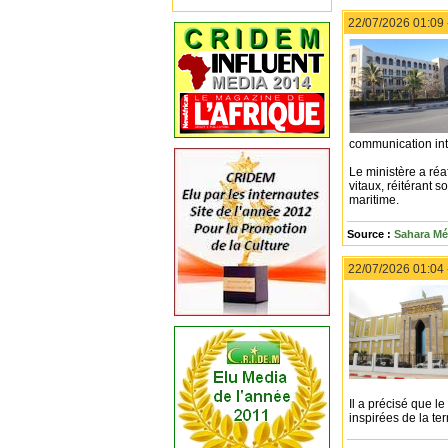
22/07/2026 01:09
communication int
Le ministère a réa
vitaux, réitérant 
maritime.
Source :
Sahara Mé
22/07/2026 01:04
Il a précisé que l
inspirées de la te