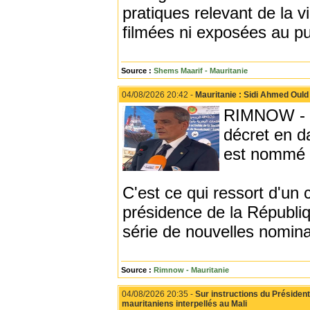
pratiques relevant de la vi
filmées ni exposées au pu
Source :
Shems Maarif - Mauritanie
04/08/2026 20:42 -
Mauritanie : Sidi Ahmed Ould
RIMNOW - L
décret en d
est nommé p
C'est ce qui ressort d'un 
présidence de la Républiq
série de nouvelles nomina
Source :
Rimnow - Mauritanie
04/08/2026 20:35 -
Sur instructions du Président
mauritaniens interpellés au Mali