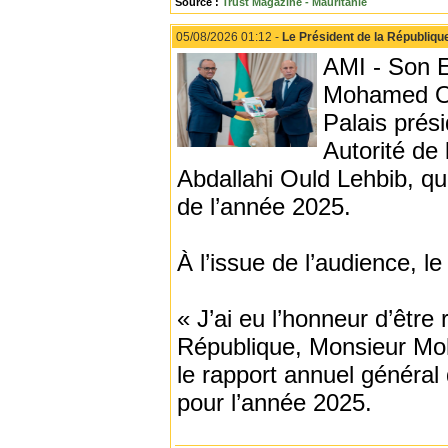
Source :
Trust Magazine - Mauritanie
05/08/2026 01:12 -
Le Président de la République
AMI - Son E
Mohamed Ou
Palais prési
Autorité de
Abdallahi Ould Lehbib, qui 
de l’année 2025.
À l’issue de l’audience, l
« J’ai eu l’honneur d’être
République, Monsieur Moh
le rapport annuel général 
pour l’année 2025.