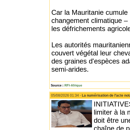
Car la Mauritanie cumule
changement climatique – 
les défrichements agricol
Les autorités mauritanienn
couvert végétal leur cheva
des graines d'espèces ad
semi-arides.
Source :
RFI-Afrique
05/08/2026 01:34 -
La numérisation de l’acte not
INITIATIVES
limiter à l
doit être u
chaîne de pr