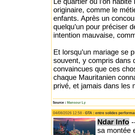
Le quartier où l’on habite 
originaire, comme le métie
enfants. Après un concours
quelqu’un pour préciser de
intention mauvaise, comm
Et lorsqu’un mariage se p
souvent, y compris dans d
convaincues que ces chos
chaque Mauritanien conna
privé, et jamais dans le
Source :
Mansour Ly
04/08/2026 12:58 -
GTA : entre solides performa
Ndar Info
-
sa montée e