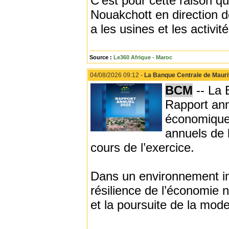
C’est pour cette raison q
Nouakchott en direction d
a les usines et les activit
Source :
Le360 Afrique - Maroc
04/08/2026 09:12 -
La Banque Centrale de Mauri
BCM
-- La 
Rapport ann
économiques
annuels de l
cours de l’exercice.
Dans un environnement int
résilience de l’économie n
et la poursuite de la mode