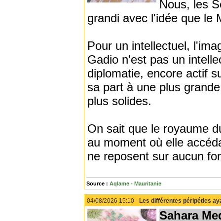
Nous, les S
grandi avec l'idée que le
Pour un intellectuel, l'ima
Gadio n'est pas un intell
diplomatie, encore actif s
sa part à une plus grande 
plus solides.
On sait que le royaume du
au moment où elle accédai
ne reposent sur aucun fon
Source :
Aqlame - Mauritanie
04/08/2026 15:10 -
Les différentes péripéties a
Sahara Me