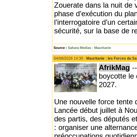
Zouerate dans la nuit de 
phase d’exécution du plan
l’interrogatoire d’un cer
sécurité, sur la base de r
Source :
Sahara Medias - Mauritanie
04/08/2026 14:30 -
Mauritanie : les Forces du Sal
AfrikMag
--
boycotte le 
2027.
Une nouvelle force tente d
Lancée début juillet à No
des partis, des députés e
: organiser une alternanc
préoccupations quotidienn