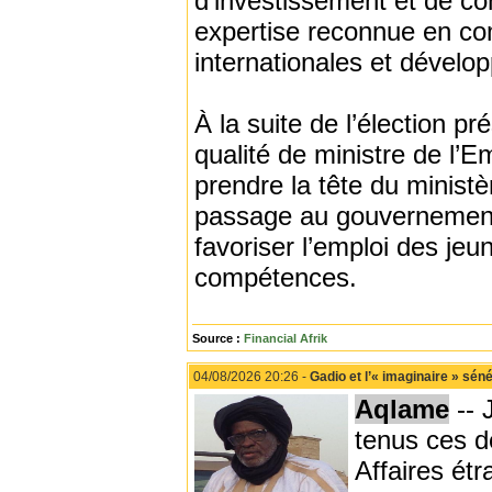
d’investissement et de c
expertise reconnue en com
internationales et dévelo
À la suite de l’élection pr
qualité de ministre de l’E
prendre la tête du minist
passage au gouvernement, 
favoriser l’emploi des jeu
compétences.
Source :
Financial Afrik
04/08/2026 20:26 -
Gadio et l’« imaginaire » sén
Aqlame
-- 
tenus ces de
Affaires étr