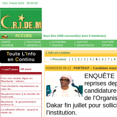
Dim, 9 Août 2026 -
06:00:59
ACCUEIL
Vous êtes 5258 connecté(s) dont 0 membre(s)
SANTÉ
POLITIQUE
ECONOMIE
JUSTICE
CULTURE
HYGIÈNE
GÉNÉRALE
FINANCE
DÉMOCRATIE
SPORTS
L'info en continu
< Precedent
|
1
|
2
|
3
|
4
|
5
|
6
|
7
|
8
05/08/2026 09:12 -
PORTRAIT – Candidate mauritan
/30 jours
+ Lus/7 jours
ENQUÊTE PL
Pour une retraite digne en
Mauritanie : relever...
reprises de
Trois étudiants mauritaniens au
candidature
cœur de...
Nouakchott face à la montée de
de l'Organis
l’insécurité...
Mauritanie : le gouvernement
Dakar fin juillet pour soll
renforce le...
La mémoire effacée : quand la
l'institution.
mairie de...