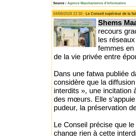
Source :
Agence Mauritanienne d'Information
04/08/2026 22:30 -
Le Conseil supérieur de la fat
Shems Maa
recours gra
les réseaux
femmes en «
de la vie privée entre épou
Dans une fatwa publiée da
considère que la diffusion
interdits », une incitati
des mœurs. Elle s’appuie 
pudeur, la préservation de 
Le Conseil précise que l
change rien à cette interd