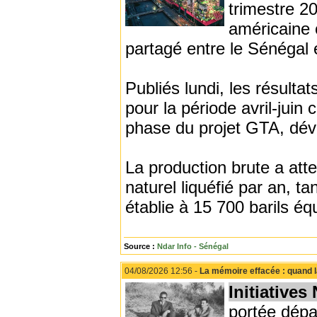
trimestre 2
américaine 
partagé entre le Sénégal e
Publiés lundi, les résult
pour la période avril-juin
phase du projet GTA, dév
La production brute a att
naturel liquéfié par an, ta
établie à 15 700 barils équ
Source :
Ndar Info - Sénégal
04/08/2026 12:56 -
La mémoire effacée : quand l
Initiatives
portée dépa