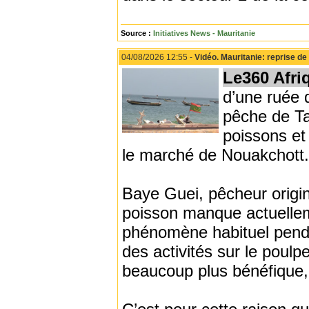
Source :
Initiatives News - Mauritanie
04/08/2026 12:55 -
Vidéo. Mauritanie: reprise d
Le360 Afri
d’une ruée 
pêche de T
poissons et
le marché de Nouakchott.
Baye Guei, pêcheur origin
poisson manque actuellem
phénomène habituel pendan
des activités sur le poulpe
beaucoup plus bénéfique, 