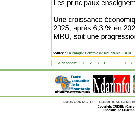
Les principaux enseignem
Une croissance économique
2025, après 6,3 % en 2024.
MRU, soit une progressio
Source :
La Banque Centrale de Mauritanie - BCM
< Precedent
|
1
|
2
|
3
|
4
|
5
|
6
|
7
|
8
NOUS CONTACTER
CONDITIONS GENERAL
Copyright
CRIDEM (Carref
Enseigne de Cridem C