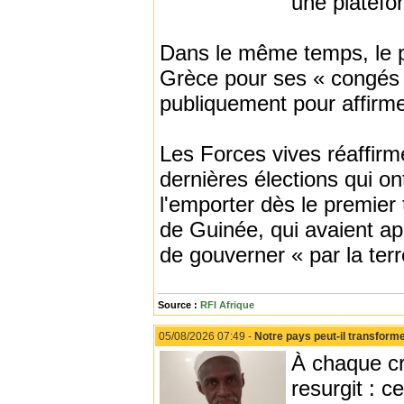
une platefor
Dans le même temps, le 
Grèce pour ses « congés a
publiquement pour affirme
Les Forces vives réaffirme
dernières élections qui o
l'emporter dès le premier
de Guinée, qui avaient ap
de gouverner « par la terre
Source :
RFI Afrique
05/08/2026 07:49 -
Notre pays peut-il transforme
À chaque cr
resurgit : c