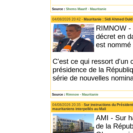
Source :
Shems Maarif - Mauritanie
04/08/2026 20:42 -
Mauritanie : Sidi Ahmed Ould
RIMNOW - L
décret en d
est nommé p
C'est ce qui ressort d'un 
présidence de la Républiq
série de nouvelles nomina
Source :
Rimnow - Mauritanie
04/08/2026 20:35 -
Sur instructions du Président
mauritaniens interpellés au Mali
AMI - Sur h
de la Répu