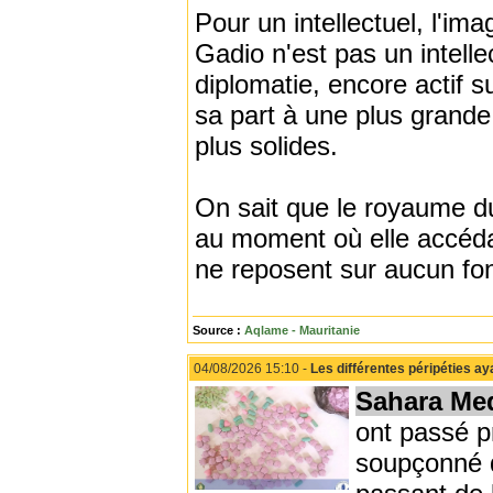
Pour un intellectuel, l'ima
Gadio n'est pas un intell
diplomatie, encore actif s
sa part à une plus grande 
plus solides.
On sait que le royaume du
au moment où elle accédai
ne reposent sur aucun fon
Source :
Aqlame - Mauritanie
04/08/2026 15:10 -
Les différentes péripéties a
Sahara Me
ont passé p
soupçonné d