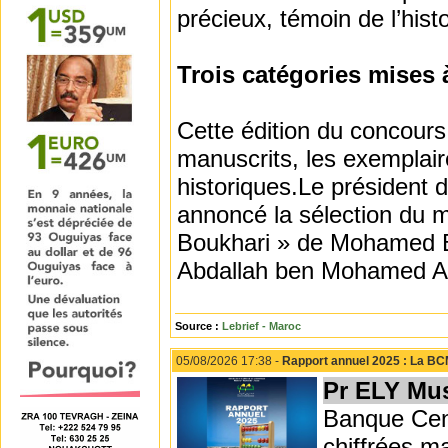
précieux, témoin de l’histo
Trois catégories mises 
Cette édition du concour
manuscrits, les exemplai
historiques.Le président
annoncé la sélection du m
Boukhari » de Mohamed
Abdallah ben Mohamed Ab
Source :
Lebrief - Maroc
05/08/2026 17:38 -
Rapport annuel 2025 : La BC
Pr ELY Mu
Banque Cent
chiffrées 