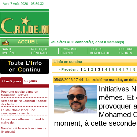
Ven, 7 Août 2026 -
05:59:33
ACCUEIL
Vous êtes 4136 connecté(s) dont 0 membre(s)
SANTÉ
POLITIQUE
ECONOMIE
JUSTICE
CULTURE
HYGIÈNE
GÉNÉRALE
FINANCE
DÉMOCRATIE
SPORTS
L'info en continu
< Precedent
|
1
|
2
|
3
|
4
|
5
|
6
|
7
|
8
05/08/2026 17:44 -
Le troisième mandat, un déba
/30 jours
+ Lus/7 jours
Initiatives 
Pour une retraite digne en
Mauritanie : relever...
mêmes. Et d
Aéroport de Nouakchott : baisse
provoquer a
des tarifs du...
La Mauritanie lance une
Mohamed Oul
campagne de semis...
La mémoire effacée : quand la
moment, à cette seconde 
mairie de...
Nouakchott face à la montée de
l’insécurité...