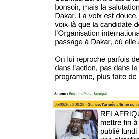
bonsoir, mais la salutati
Dakar. La voix est douce.
voix-là que la candidate 
l'Organisation internatio
passage à Dakar, où elle a
On lui reproche parfois de 
dans l'action, pas dans l
programme, plus faite de
Source :
Enquête Plus - Sénégal
05/08/2026 08:29 -
Guinée: l'armée affirme son 
RFI AFRIQUE
mettre fin 
publié lundi