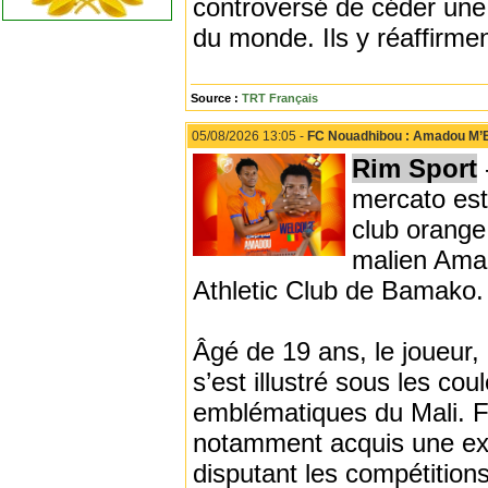
controversé de céder une 
du monde. Ils y réaffirme
Source :
TRT Français
05/08/2026 13:05 -
FC Nouadhibou : Amadou M’Ba
Rim Sport
mercato esti
club orange 
malien Ama
Athletic Club de Bamako.
Âgé de 19 ans, le joueur,
s’est illustré sous les cou
emblématiques du Mali. F
notamment acquis une exp
disputant les compétitions