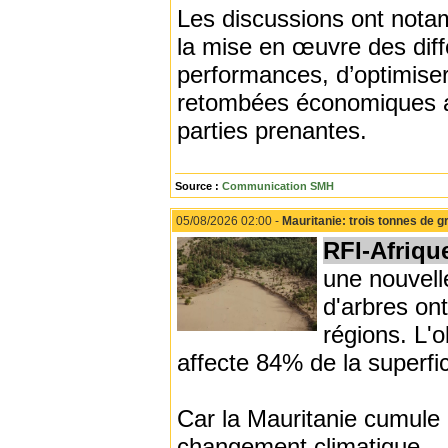
Les discussions ont notam
la mise en œuvre des diff
performances, d’optimiser
retombées économiques au
parties prenantes.
Source :
Communication SMH
05/08/2026 02:00 -
Mauritanie: trois tonnes de
RFI-Afriqu
une nouvell
d'arbres on
régions. L'o
affecte 84% de la superfi
Car la Mauritanie cumule
changement climatique – 