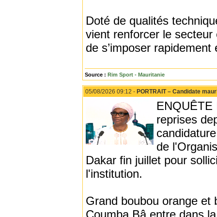
Doté de qualités technique
vient renforcer le secteur
de s’imposer rapidement et
Source :
Rim Sport - Mauritanie
05/08/2026 09:12 -
PORTRAIT – Candidate mauritan
ENQUÊTE PL
reprises de
candidature
de l'Organis
Dakar fin juillet pour soll
l'institution.
Grand boubou orange et bl
Coumba Bâ entre dans la 