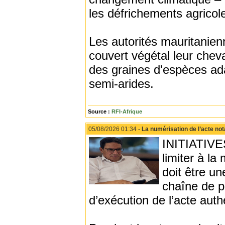
les défrichements agricol
Les autorités mauritanienn
couvert végétal leur cheva
des graines d'espèces ad
semi-arides.
Source :
RFI-Afrique
05/08/2026 01:34 -
La numérisation de l’acte not
INITIATIVES
limiter à l
doit être u
chaîne de pr
d’exécution de l’acte auth