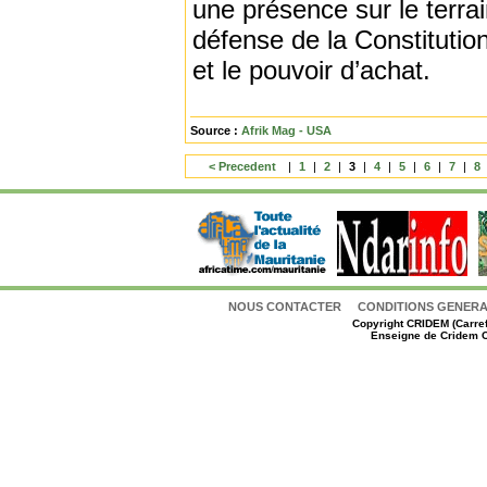
une présence sur le terra
défense de la Constitution,
et le pouvoir d’achat.
Source :
Afrik Mag - USA
< Precedent
|
1
|
2
|
3
|
4
|
5
|
6
|
7
|
8
NOUS CONTACTER
CONDITIONS GENERAL
Copyright
CRIDEM (Carref
Enseigne de Cridem C