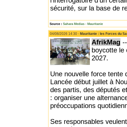
l’interrogatoire d’un cer
sécurité, sur la base de r
Source :
Sahara Medias - Mauritanie
04/08/2026 14:30 -
Mauritanie : les Forces du Sal
AfrikMag
--
boycotte le 
2027.
Une nouvelle force tente d
Lancée début juillet à No
des partis, des députés e
: organiser une alternanc
préoccupations quotidienn
Ses responsables veulent 