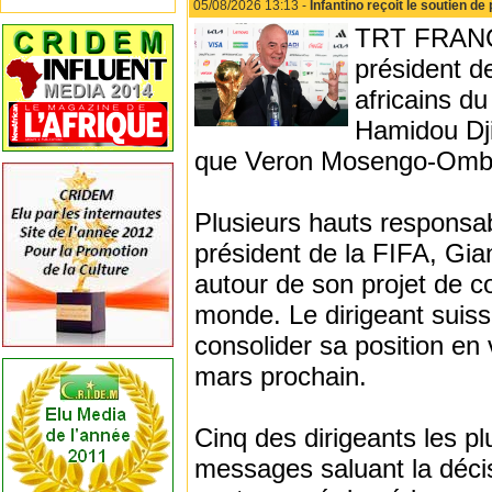
05/08/2026 13:13 -
Infantino reçoit le soutien de 
TRT FRANÇAI
président d
africains d
Hamidou Dji
que Veron Mosengo-Omb
Plusieurs hauts responsabl
président de la FIFA, Gian
autour de son projet de 
monde. Le dirigeant suiss
consolider sa position en 
mars prochain.
Cinq des dirigeants les plu
messages saluant la décis