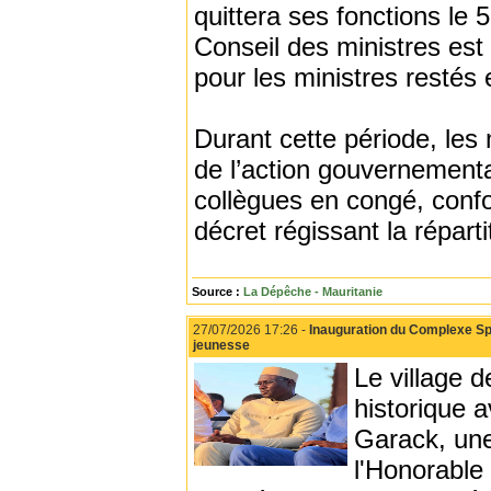
quittera ses fonctions le 
Conseil des ministres est
pour les ministres restés 
Durant cette période, les
de l’action gouvernementa
collègues en congé, conf
décret régissant la répart
Source :
La Dépêche - Mauritanie
27/07/2026 17:26 -
Inauguration du Complexe Sp
jeunesse
Le village 
historique a
Garack, une
l'Honorabl