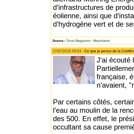
d’infrastructures de produc
éolienne, ainsi que d’insta
d’hydrogène vert et de se
Source :
Trust Magazine - Mauritanie
27/07/2026 09:54 -
Ce que je pense de la Confér
J’ai écouté
Partiellemen
française, 
n’avaient, "
Par certains côtés, certa
l’eau au moulin de la ren
des 500. En effet, le prés
occultant sa cause premi