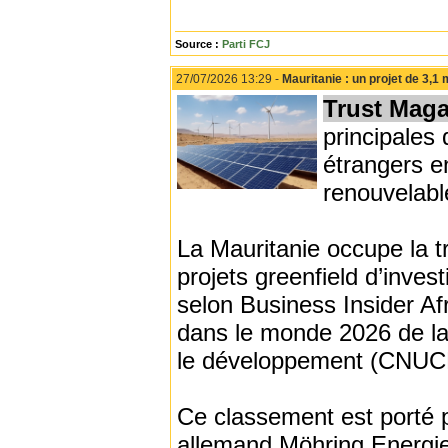
Source :
Parti FCJ
27/07/2026 13:29 -
Mauritanie : un projet de 3,1
Trust Maga
principales
étrangers e
renouvelabl
La Mauritanie occupe la t
projets greenfield d’inve
selon Business Insider Afr
dans le monde 2026 de la
le développement (CNUC
Ce classement est porté p
allemand Möhring Energie