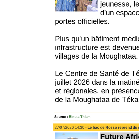
jeunesse, l
d’un espace
portes officielles.
Plus qu'un bâtiment médica
infrastructure est devenue
villages de la Moughataa.
Le Centre de Santé de Té
juillet 2026 dans la matin
et régionales, en présence
de la Moughataa de Téka
Source :
Bineta Thiam
27/07/2026 14:30 -
Le bac de Rosso reprend du 
Future Afr