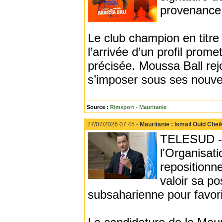
provenance
Le club champion en titre
l’arrivée d’un profil prom
précisée. Moussa Ball rej
s’imposer sous ses nouvel
Source :
Rimsport - Mauritanie
27/07/2026 07:45 -
Mauritanie : Ismail Ould Che
TELESUD - L
l'Organisati
repositionn
valoir sa po
subsaharienne pour favor