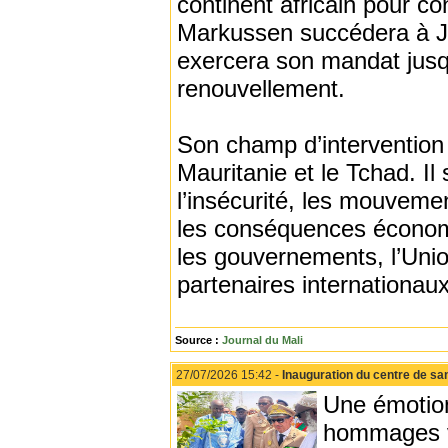
continent africain pour co
Markussen succédera à Joã
exercera son mandat jusq
renouvellement.
Son champ d’intervention c
Mauritanie et le Tchad. Il
l’insécurité, les mouvemen
les conséquences économiq
les gouvernements, l’Union
partenaires internationau
Source :
Journal du Mali
27/07/2026 15:42 -
Inauguration du centre de sa
Une émotion
hommages vi