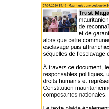
27/07/2026 15:49 -
Mauritanie : une pétition de 
Trust Maga
mauritanien
de reconnaî
et de garant
alors que cette communau
esclavage puis affranchie
séquelles de l’esclavage e
À travers ce document, le
responsables politiques, un
droits humains et représe
Constitution mauritanienn
composantes nationales.
Le texte plaide également