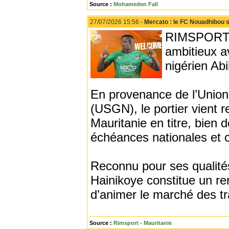
Source :
Mohameden Fall
27/07/2026 15:56 -
Mercato : le FC Nouadhibou s
RIMSPORT -
ambitieux av
nigérien Ab
En provenance de l’Union
(USGN), le portier vient 
Mauritanie en titre, bien 
échéances nationales et c
Reconnu pour ses qualités
Hainikoye constitue un re
d’animer le marché des tr
Source :
Rimsport - Mauritanie