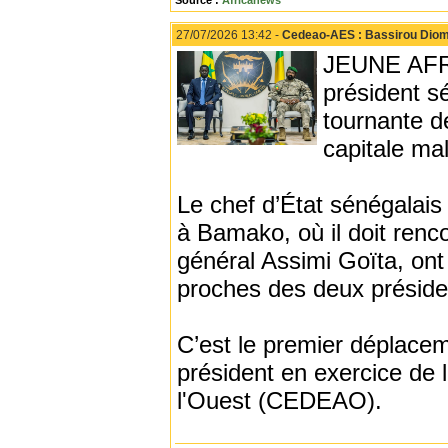
Source :
Africanews
27/07/2026 13:42 -
Cedeao-AES : Bassirou Diom
JEUNE AFRIQ
président s
tournante de
capitale ma
Le chef d’État sénégalais
à Bamako, où il doit renco
général Assimi Goïta, ont
proches des deux présid
C’est le premier déplacem
président en exercice de
l'Ouest (CEDEAO).