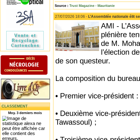
Source :
Trust Magazine - Mauritanie
27/07/2026 18:06 -
L’Assemblée nationale élit s
AMI - L’Ass
plénière te
de M. Moha
l’élection d
de son questeur.
La composition du bureau 
• Premier vice-président 
CLASSEMENT
• Deuxième vice-préside
Moy. 3 derniers mois
Tawassoul) ;
• Troisième vice-présiden