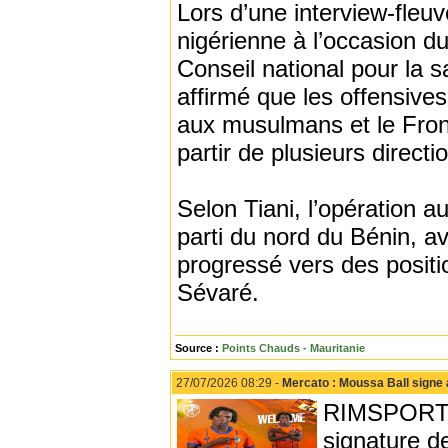
Lors d’une interview-fleuv
nigérienne à l’occasion du
Conseil national pour la s
affirmé que les offensive
aux musulmans et le Front
partir de plusieurs directi
Selon Tiani, l’opération a
parti du nord du Bénin, a
progressé vers des posit
Sévaré.
Source :
Points Chauds - Mauritanie
27/07/2026 08:29 -
Mercato : Moussa Ball signe
RIMSPORT -
signature d