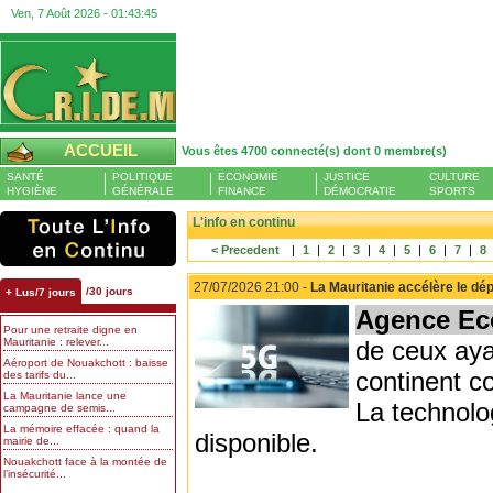
Ven, 7 Août 2026 -
01:43:46
ACCUEIL
Vous êtes 4700 connecté(s) dont 0 membre(s)
SANTÉ
POLITIQUE
ECONOMIE
JUSTICE
CULTURE
HYGIÈNE
GÉNÉRALE
FINANCE
DÉMOCRATIE
SPORTS
L'info en continu
< Precedent
|
1
|
2
|
3
|
4
|
5
|
6
|
7
|
8
27/07/2026 21:00 -
La Mauritanie accélère le dép
/30 jours
+ Lus/7 jours
Agence Ec
Pour une retraite digne en
Mauritanie : relever...
de ceux aya
Aéroport de Nouakchott : baisse
continent c
des tarifs du...
La Mauritanie lance une
La technolo
campagne de semis...
La mémoire effacée : quand la
disponible.
mairie de...
Nouakchott face à la montée de
l’insécurité...