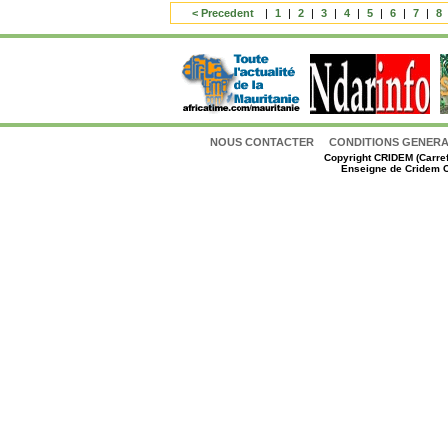
< Precedent
|
1
|
2
|
3
|
4
|
5
|
6
|
7
|
8
NOUS CONTACTER
CONDITIONS GENERAL
Copyright
CRIDEM (Carref
Enseigne de Cridem C