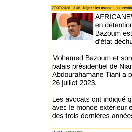
27/07/2026 13:48 -
Niger : les avocats du prési
AFRICANEWS
en détentio
Bazoum est 
d’état déch
Mohamed Bazoum et son é
palais présidentiel de Nia
Abdourahamane Tiani a pri
26 juillet 2023.
Les avocats ont indiqué q
avec le monde extérieur et
des trois dernières année