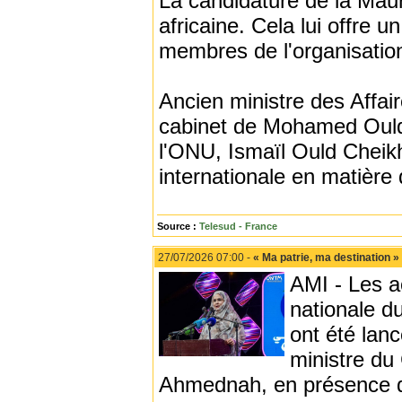
La candidature de la Maur
africaine. Cela lui offre 
membres de l'organisatio
Ancien ministre des Affai
cabinet de Mohamed Ould
l'ONU, Ismaïl Ould Cheik
internationale en matière
Source :
Telesud - France
27/07/2026 07:00 -
« Ma patrie, ma destination » 
AMI - Les ac
nationale du
ont été lanc
ministre d
Ahmednah, en présence du 