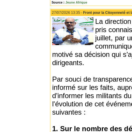
Source :
Jeune Afrique
27/07/2026 13:35 -
Front pour la Citoyenneté et l
La direction
pris connai
juillet, pa
communiqué 
motivé sa décision qui s’
dirigeants.
Par souci de transparence 
informé sur les faits, aup
d’informer les militants d
l'évolution de cet événem
suivantes :
1. Sur le nombre des d