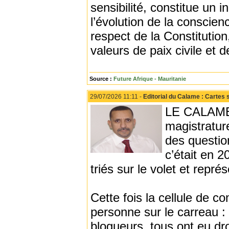
sensibilité, constitue un in
l’évolution de la conscien
respect de la Constitution
valeurs de paix civile et
Source :
Future Afrique - Mauritanie
29/07/2026 11:11 -
Editorial du Calame : Cartes 
LE CALAME -
magistratur
des questio
c’était en 2
triés sur le volet et repr
Cette fois la cellule de c
personne sur le carreau : 
blogueurs, tous ont eu dro