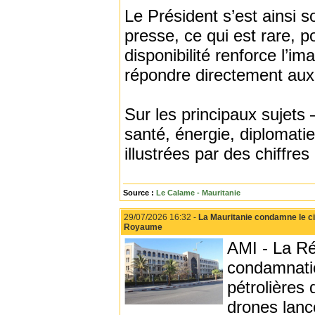
Le Président s’est ainsi 
presse, ce qui est rare, p
disponibilité renforce l’im
répondre directement aux 
Sur les principaux sujets 
santé, énergie, diplomatie
illustrées par des chiffre
Source :
Le Calame - Mauritanie
29/07/2026 16:32 -
La Mauritanie condamne le cib
Royaume
AMI - La Ré
condamnatio
pétrolières
drones lancé