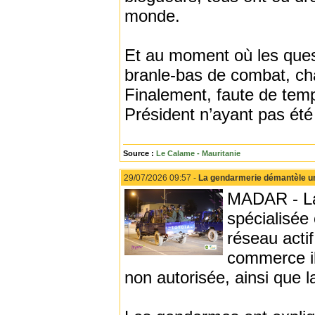
monde.
Et au moment où les ques
branle-bas de combat, cha
Finalement, faute de temps
Président n’ayant pas été
Source :
Le Calame - Mauritanie
29/07/2026 09:57 -
La gendarmerie démantèle un 
MADAR - La 
spécialisée
réseau actif
commerce ill
non autorisée, ainsi que l