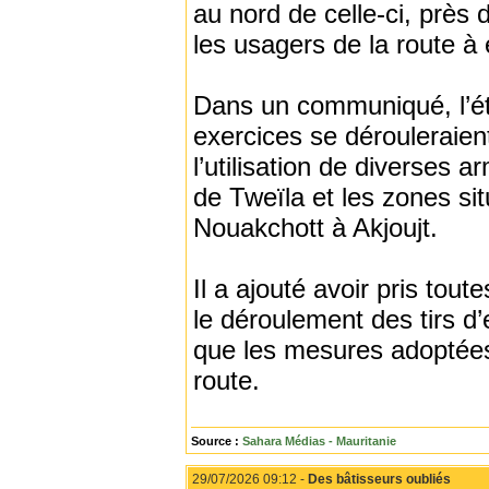
au nord de celle-ci, près 
les usagers de la route à 
Dans un communiqué, l’ét
exercices se dérouleraient 
l’utilisation de diverses 
de Tweïla et les zones sit
Nouakchott à Akjoujt.
Il a ajouté avoir pris tou
le déroulement des tirs d
que les mesures adoptées 
route.
Source :
Sahara Médias - Mauritanie
29/07/2026 09:12 -
Des bâtisseurs oubliés