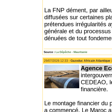
La FNP dément, par ailleu
diffusées sur certaines p
prétendues irrégularités 
générale et du processus é
dénuées de tout fondemen
Source :
La Dépêche - Mauritanie
29/07/2026 12:33 -
Gazoduc Africain Atlantique :
Agence Ec
intergouver
CEDEAO, le 
financière.
Le montage financier du pl
a commencé. Le Maroc a 