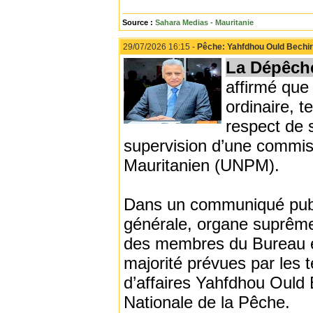
Source :
Sahara Medias - Mauritanie
29/07/2026 16:15 -
Pêche: Yahfdhou Ould Bechi
La Dépêch
affirmé que
ordinaire, t
respect de s
supervision d’une commis
Mauritanien (UNPM).
Dans un communiqué publi
générale, organe suprême 
des membres du Bureau e
majorité prévues par les 
d’affaires Yahfdhou Ould 
Nationale de la Pêche.