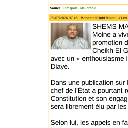
Source :
Rimsport - Mauritanie
29/07/2026 07:45 -
Mohamed Ould Moine : « Les 
SHEMS MAAR
Moine a viv
promotion 
Cheikh El G
avec un « enthousiasme in
Diaye.
Dans une publication sur
chef de l’État a pourtant 
Constitution et son engag
sera librement élu par le
Selon lui, les appels en 