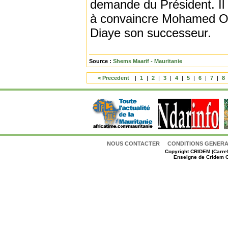
demande du Président. Il 
à convaincre Mohamed Ou
Diaye son successeur.
Source :
Shems Maarif - Mauritanie
< Precedent
|
1
|
2
|
3
|
4
|
5
|
6
|
7
|
8
NOUS CONTACTER
CONDITIONS GENERAL
Copyright
CRIDEM (Carref
Enseigne de Cridem C