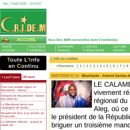
Ven, 7 Août 2026 -
12:22:08
ACCUEIL
Vous êtes 4689 connecté(s) dont 0 membre(s)
SANTÉ
POLITIQUE
ECONOMIE
JUSTICE
CULTURE
HYGIÈNE
GÉNÉRALE
FINANCE
DÉMOCRATIE
SPORTS
L'info en continu
< Precedent
|
1
|
2
|
3
|
4
|
5
|
6
|
7
|
8
30/07/2026 01:14 -
Mauritanie : Ahmed Samba dén
/30 jours
+ Lus/7 jours
LE CALAME 
Pour une retraite digne en
Mauritanie : relever...
vivement ré
Aéroport de Nouakchott : baisse
régional du
des tarifs du...
La Mauritanie lance une
Aleg, où ce 
campagne de semis...
Nouakchott face à la montée de
le président de la Répub
l’insécurité...
La mémoire effacée : quand la
briguer un troisième mand
mairie de...