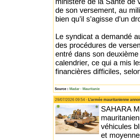
ministère de la Santé de v
de son versement, au mili
bien qu’il s’agisse d’un dr
Le syndicat a demandé au 
des procédures de verseme
entré dans son deuxième m
calendrier, ce qui a mis 
financières difficiles, selo
Source :
Madar - Mauritanie
29/07/2026 09:54 -
L’armée mauritanienne annonce 
SAHARA MED
mauritanien
véhicules bl
et moyennes