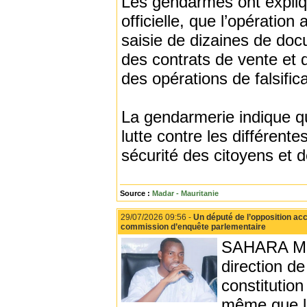
Les gendarmes ont expliq
officielle, que l’opération
saisie de dizaines de docu
des contrats de vente et 
des opérations de falsific
La gendarmerie indique qu
lutte contre les différente
sécurité des citoyens et d
Source :
Madar - Mauritanie
29/07/2026 09:56 -
Un député de l’opposition acc
commission d’enquête parlementaire
SAHARA MED
direction d
constitutio
même que le