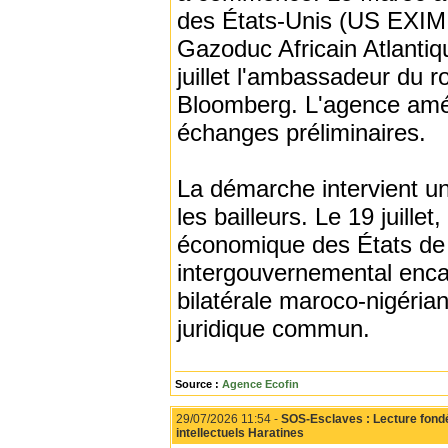
des États-Unis (US EXIM 
Gazoduc Africain Atlantiqu
juillet l'ambassadeur du 
Bloomberg. L'agence améri
échanges préliminaires.
La démarche intervient un
les bailleurs. Le 19 juill
économique des États de 
intergouvernemental encadr
bilatérale maroco-nigéri
juridique commun.
Source :
Agence Ecofin
29/07/2026 11:54 -
SOS-Esclaves : Lecture fondée
intellectuels Haratines