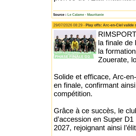
Source :
Le Calame - Mauritanie
29/07/2026 08:29 -
Play offs: Arc-en-Ciel valide s
RIMSPORT - 
la finale de
la formation
Zouerate, l
Solide et efficace, Arc-en-
en finale, confirmant ains
compétition.
Grâce à ce succès, le cl
d’accession en Super D1 
2027, rejoignant ainsi l’él