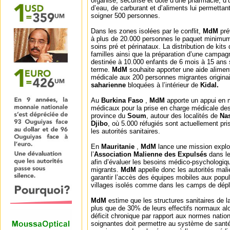
organisé, sécurisé et doté d’une pharmacie, d’
d’eau, de carburant et d’aliments lui permettan
soigner 500 personnes.
Dans les zones isolées par le conflit,
MdM
pré
à plus de 20.000 personnes le paquet minimu
soins pré et périnataux. La distribution de kits
familles ainsi que la préparation d’une campa
destinée à 10.000 enfants de 6 mois à 15 ans 
terme.
MdM
souhaite apporter une aide alimen
médicale aux 200 personnes migrantes originai
saharienne
bloquées à l’intérieur de
Kidal.
Au
Burkina Faso
,
MdM
apporte un appui en
médicaux pour la prise en charge médicale des
province du
Soum
, autour des localités de
Na
Djibo
, où 5.000 réfugiés sont actuellement pri
les autorités sanitaires.
En
Mauritanie
,
MdM
lance une mission explor
l’
Association Malienne des Expulsés
dans l
afin d’évaluer les besoins médico-psychologiq
migrants.
MdM
appelle donc les autorités malie
garantir l’accès des équipes mobiles aux popul
villages isolés comme dans les camps de dép
MdM
estime que les structures sanitaires de l
plus que de 30% de leurs effectifs normaux alo
déficit chronique par rapport aux normes natio
soignantes doit permettre au système de santé