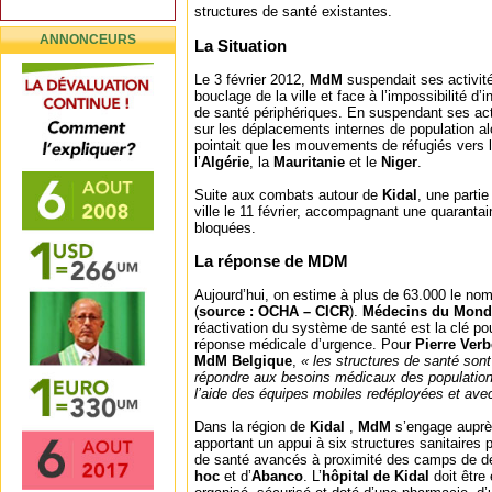
structures de santé existantes.
ANNONCEURS
La Situation
Le 3 février 2012,
MdM
suspendait ses activit
bouclage de la ville et face à l’impossibilité d’
de santé périphériques. En suspendant ses act
sur les déplacements internes de population alo
pointait que les mouvements de réfugiés vers l
l’
Algérie
, la
Mauritanie
et le
Niger
.
Suite aux combats autour de
Kidal
, une partie
ville le 11 février, accompagnant une quarantai
bloquées.
La réponse de MDM
Aujourd’hui, on estime à plus de 63.000 le no
(
source : OCHA – CICR
).
Médecins du Mon
réactivation du système de santé est la clé po
réponse médicale d’urgence. Pour
Pierre Ver
MdM Belgique
,
« les structures de santé son
répondre aux besoins médicaux des population
l’aide des équipes mobiles redéployées et avec
Dans la région de
Kidal
,
MdM
s’engage auprès
apportant un appui à six structures sanitaires
de santé avancés à proximité des camps de dé
hoc
et d’
Abanco
. L’
hôpital de Kidal
doit être