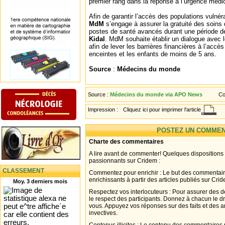
premier rang dans la réponse à l’urgence médi
Afin de garantir l’accès des populations vulné
MdM
s’engage à assurer la gratuité des soins
postes de santé avancés durant une période de
Kidal
. MdM souhaite établir un dialogue avec le
afin de lever les barrières financières à l’acc
enceintes et les enfants de moins de 5 ans.
Source
:
Médecins du monde
Source :
Médecins du monde via APO News
Co
Impression :
Cliquez ici pour imprimer l'article
POSTEZ UN COMMEN
Charte des commentaires
A lire avant de commenter! Quelques dispositions
passionnants sur Cridem :
CLASSEMENT
Commentez pour enrichir : Le but des commentair
enrichissants à partir des articles publiés sur Cri
Moy. 3 derniers mois
Respectez vos interlocuteurs : Pour assurer des d
le respect des participants. Donnez à chacun le d
vous. Appuyez vos réponses sur des faits et des 
invectives.