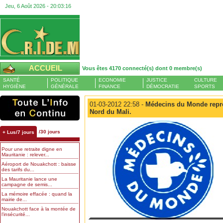
Jeu, 6 Août 2026 -
20:03:16
ACCUEIL
Vous êtes 4170 connecté(s) dont 0 membre(s)
SANTÉ
POLITIQUE
ECONOMIE
JUSTICE
CULTURE
HYGIÈNE
GÉNÉRALE
FINANCE
DÉMOCRATIE
SPORTS
01-03-2012 22:58 -
Médecins du Monde repren
Nord du Mali.
/30 jours
+ Lus/7 jours
Pour une retraite digne en
Mauritanie : relever...
Aéroport de Nouakchott : baisse
des tarifs du...
La Mauritanie lance une
campagne de semis...
La mémoire effacée : quand la
mairie de...
Nouakchott face à la montée de
l’insécurité...