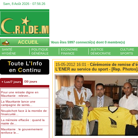
Sam, 8 Août 2026 -
07:56:27
ACCUEIL
Vous êtes 5997 connecté(s) dont 0 membre(s)
SANTÉ
POLITIQUE
ECONOMIE
JUSTICE
CULTURE
HYGIÈNE
GÉNÉRALE
FINANCE
DÉMOCRATIE
SPORTS
15-05-2012 16:01 -
Cérémonie de remise d’éq
L’ENER au service du sport - [Rep. Photos]
/30 jours
+ Lus/7 jours
Pour une retraite digne en
Mauritanie : relever...
La Mauritanie lance une
campagne de semis...
Nouakchott face à la montée de
l’insécurité...
La mémoire effacée : quand la
mairie de...
Mauritanie : le gouvernement
renforce le...