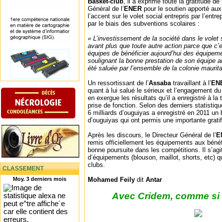
Basket-club
, il a exprimé toute la gratitude de
Général de l’
ENER
pour le soutien apporté aux
l’accent sur le volet social entrepris par l’entrep
par le biais des subventions scolaires :
« L’investissement de la société dans le volet 
avant plus que toute autre action parce que c’
équipes de bénéficier aujourd’hui des équipemen
soulignant la bonne prestation de son équipe 
été saluée par l’ensemble de la colonie mauri
Un ressortissant de l’
Assaba
travaillant à l’
EN
quant à lui salué le sérieux et l’engagement d
en exergue les résultats qu’il a enregistré à la 
prise de fonction. Selon des derniers statistiqu
6 milliards d’ouguiyas a enregistré en 2011 un 
d’ouguiyas qui ont permis une importante gratifi
Après les discours, le Directeur Général de l’
E
remis officiellement les équipements aux bénéf
bonne poursuite dans les compétitions. Il s’agi
d’équipements (blouson, maillot, shorts, etc) 
clubs.
CLASSEMENT
Moy. 3 derniers mois
Mohamed Feily
dit
Antar
Avec Cridem, comme si v