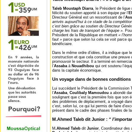
Taleb Moustaph Diarra
, le Président de ligue 
félicité du soutien apporté à son équipe par l’
E
Directeur Général est un ressortissant de l’
Ass
arrivés aujourd’hui à ce stade de la compétiti
c’est bien grâce au soutien du Directeur Généra
charge les frais de transport de l’équipe ».
Pour
Président de la République en mettant
« l’homm
faut »
parce que selon lui cela se voit parce que
bénéficiaire.
Dans le même ordre d’idées, il a indique que l
construction et que cela constitue une preuve d
promouvoir le secteur. Il a terminé en remerci
l’
Assaba
à
Nouadhibou
qui ont soutenu l’équ
dans la capitale économique.
Un voyage dans de bonnes conditions
Lui succédant le Président de la Commission T
l’
Assaba
,
Coulibaly Mamoudou
a abondé da
soulignant que c’est la première fois que son é
des problèmes de déplacement, a voyagé dans
c’est, selon lui, ce qui lui permis de faire d’exc
présent dans le cadre des phases finales de l
M.Ahmed Taleb dit Junior :
“ l’importa
M
.Ahmed Taleb
dit
Junior
, Coordinateur des 