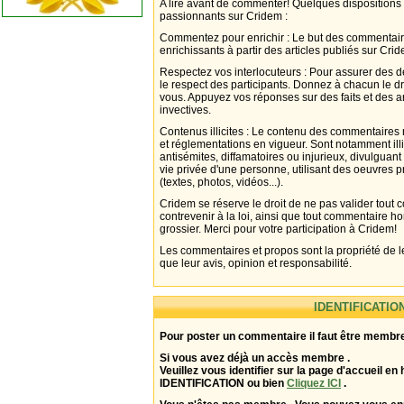
A lire avant de commenter! Quelques dispositions
passionnants sur Cridem :
Commentez pour enrichir : Le but des commentair
enrichissants à partir des articles publiés sur Cri
Respectez vos interlocuteurs : Pour assurer des d
le respect des participants. Donnez à chacun le d
vous. Appuyez vos réponses sur des faits et des 
invectives.
Contenus illicites : Le contenu des commentaires n
et réglementations en vigueur. Sont notamment illi
antisémites, diffamatoires ou injurieux, divulguant
vie privée d'une personne, utilisant des oeuvres p
(textes, photos, vidéos...).
Cridem se réserve le droit de ne pas valider tout
contrevenir à la loi, ainsi que tout commentaire h
grossier. Merci pour votre participation à Cridem!
Les commentaires et propos sont la propriété de l
que leur avis, opinion et responsabilité.
IDENTIFICATIO
Pour poster un commentaire il faut être membre
Si vous avez déjà un accès membre .
Veuillez vous identifier sur la page d'accueil en 
IDENTIFICATION ou bien
Cliquez ICI
.