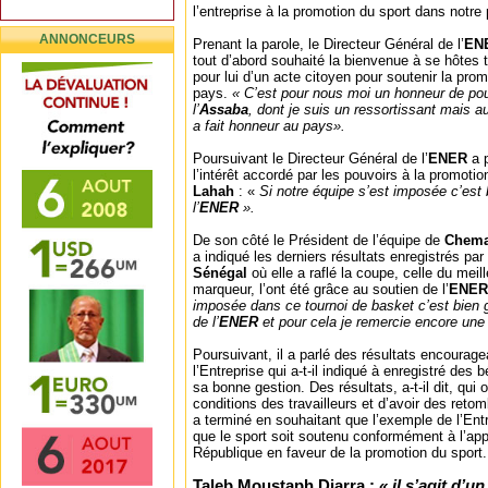
l’entreprise à la promotion du sport dans notre
ANNONCEURS
Prenant la parole, le Directeur Général de l’
EN
tout d’abord souhaité la bienvenue à se hôtes to
pour lui d’un acte citoyen pour soutenir la pro
pays.
« C’est pour nous moi un honneur de pouv
l’
Assaba
, dont je suis un ressortissant mais a
a fait honneur au pays».
Poursuivant le Directeur Général de l’
ENER
a p
l’intérêt accordé par les pouvoirs à la promoti
Lahah
: «
Si notre équipe s’est imposée c’est 
l’
ENER
».
De son côté le Président de l’équipe de
Chem
a indiqué les derniers résultats enregistrés par
Sénégal
où elle a raflé la coupe, celle du meill
marqueur, l’ont été grâce au soutien de l’
ENER
imposée dans ce tournoi de basket c’est bien 
de l’
ENER
et pour cela je remercie encore une 
Poursuivant, il a parlé des résultats encourage
l’Entreprise qui a-t-il indiqué à enregistré des
sa bonne gestion. Des résultats, a-t-il dit, qui 
conditions des travailleurs et d’avoir des reto
a terminé en souhaitant que l’exemple de l’Ent
que le sport soit soutenu conformément à l’app
République en faveur de la promotion du sport.
Taleb Moustaph Diarra :
« il s’agit d’