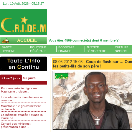
Lun, 10 Août 2026 -
05:15:28
ACCUEIL
Vous êtes 4509 connecté(s) dont 0 membre(s)
SANTÉ
POLITIQUE
ECONOMIE
JUSTICE
CULTURE
HYGIÈNE
GÉNÉRALE
FINANCE
DÉMOCRATIE
SPORTS
08-06-2012 15:03 -
Coup de flash sur … Oumar
les petits-fils de son père !
/30 jours
+ Lus/7 jours
Pour une retraite digne en
Mauritanie : relever...
Trois étudiants mauritaniens au
cœur de...
Mauritanie : le gouvernement
renforce le...
La mémoire effacée : quand la
mairie de...
Conseil des ministres :
présentation d’une...