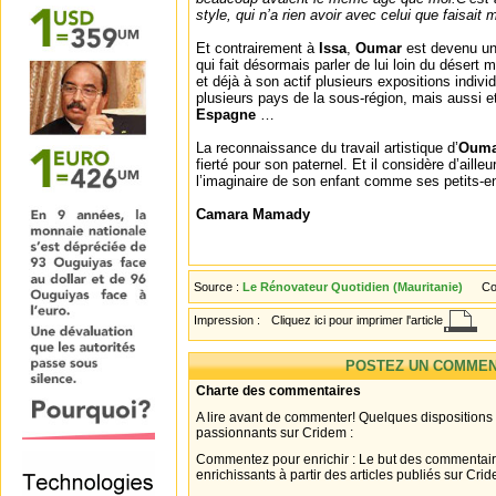
style, qui n’a rien avoir avec celui que faisait
Et contrairement à
Issa
,
Oumar
est devenu un 
qui fait désormais parler de lui loin du désert m
et déjà à son actif plusieurs expositions indivi
plusieurs pays de la sous-région, mais aussi e
Espagne
…
La reconnaissance du travail artistique d’
Ouma
fierté pour son paternel. Et il considère d’aille
l’imaginaire de son enfant comme ses petits-e
Camara Mamady
Source :
Le Rénovateur Quotidien (Mauritanie)
Co
Impression :
Cliquez ici pour imprimer l'article
POSTEZ UN COMMEN
Charte des commentaires
A lire avant de commenter! Quelques dispositions
passionnants sur Cridem :
Commentez pour enrichir : Le but des commentair
enrichissants à partir des articles publiés sur Cri