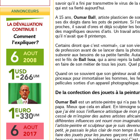
savoir qu’il a fini par transmettre le virus de la 
qui est sa fierté aujourd’hui.
ANNONCEURS
A 15 ans,
Oumar Ball
, artiste plasticien de 
ses dix doigts dans les pots de peinture. Si l’o
proches, il savait d’ores et déjà sculpter les bo
des magnifiques œuvres d’arts. Un travail artist
qu’il n’avait que 8 printemps.
Certains diront que c’est
«normal»
, car son vie
de profession avant de se lancer dans la photo
subvenir aux besoins de sa petite famille. Auta
est le fils de
Ball Issa
, qui a ainsi repris la ba
en faire de son métier de tous les jours. Quel 
Quand on se souvient que son géniteur avait d
pinceaux pour immortaliser les hommes, les fe
pellicules sorties d’un appareil photographique.
De la confection des jouets à la peintur
Oumar Ball
est un artiste-peintre qui n’a pas 
papa. Mieux que cela en allant. En témoigne 
que j’ai été sous l’influence artistique de mon 
cessé de m’inspirer des autres artistes africai
différentes influences ont nourri mon imaginati
l’artiste-peintre et sculpteur que je suis deven
petit, je passais le plus clair de mon temps à r
faire des jouets pour les jeunes garçons et fill
beaucoup avaient le même âge que moi.
C’est 