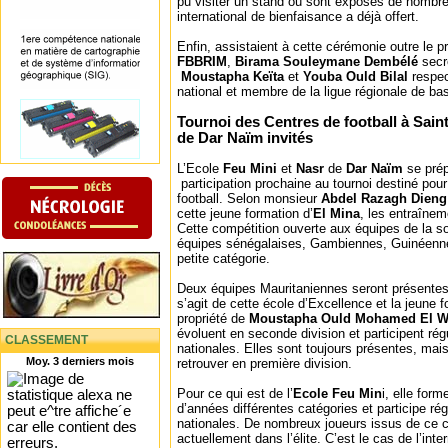
pu visiter un stand où sont exposés de nombre
international de bienfaisance a déjà offert.
Enfin, assistaient à cette cérémonie outre le p
FBBRIM
,
Birama Souleymane Dembélé
secré
Moustapha Keïta
et
Youba Ould Bilal
respec
national et membre de la ligue régionale de ba
Tournoi des Centres de football à Saint
de Dar Naïm invités
L’Ecole
Feu Mini
et
Nasr
de
Dar Naïm
se prép
participation prochaine au tournoi destiné pou
football. Selon monsieur
Abdel Razagh Dien
cette jeune formation d’
El Mina
, les entraîne
Cette compétition ouverte aux équipes de la s
équipes sénégalaises, Gambiennes, Guinéenne
petite catégorie.
Deux équipes Mauritaniennes seront présentes
s’agit de cette école d’Excellence et la jeune 
propriété de
Moustapha Ould Mohamed El W
évoluent en seconde division et participent ré
CLASSEMENT
nationales. Elles sont toujours présentes, mais
Moy. 3 derniers mois
retrouver en première division.
Pour ce qui est de l’
Ecole Feu Min
i, elle for
d’années différentes catégories et participe r
nationales. De nombreux joueurs issus de ce c
actuellement dans l’élite. C’est le cas de l’inte