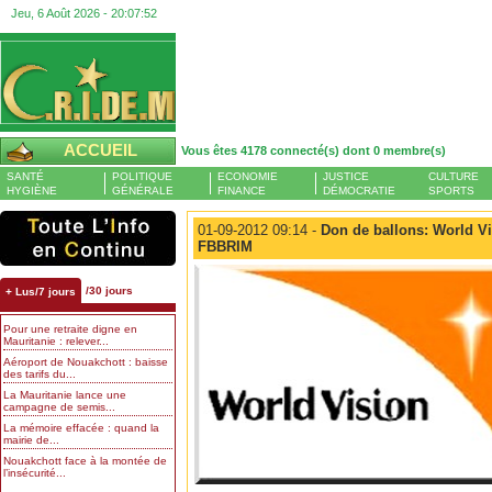
Jeu, 6 Août 2026 -
20:07:53
ACCUEIL
Vous êtes 4178 connecté(s) dont 0 membre(s)
SANTÉ
POLITIQUE
ECONOMIE
JUSTICE
CULTURE
HYGIÈNE
GÉNÉRALE
FINANCE
DÉMOCRATIE
SPORTS
01-09-2012 09:14 -
Don de ballons: World Vis
FBBRIM
/30 jours
+ Lus/7 jours
Pour une retraite digne en
Mauritanie : relever...
Aéroport de Nouakchott : baisse
des tarifs du...
La Mauritanie lance une
campagne de semis...
La mémoire effacée : quand la
mairie de...
Nouakchott face à la montée de
l’insécurité...