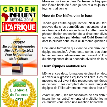
Moussa
qui évolue dans l’entrejeu de l’équipe
une Ecole habituée à ces joutes et a toujours t
tournoi traditionnel.
Nasr de Dar Naïm, vise le haut
Tandis que l’autre équipe invitée,
Nasr
de
Dar
preuves dans les compétitions nationales et a f
montée dans l’élite en se faisant coiffer dans l
phases finales nationales de la deuxième divisi
qui est coachée par
Mohamed Ould Bousha
dont la plupart sont issus d’un même quartier,
Une jeune formation qui vient de voir deux de 
équipe nationale A. Avec cette sortie, ces deu
le pas sur leurs adversaires au moment où l’o
du championnat de la seconde division de la 
Deux équipes ambitieuses
Même si ces deux formations évoluent en deuxi
à envier aux grosses équipes de l’élite. Ces f
moyens et qui vivent des ressources générées
es dirigent. Elles comptent dans leurs rangs d
équipes de l’élite aimeraient avoir dans leur effe
Avant le jour J, les responsables de ces deux
intensifier les entraînements et multiplier les
ce rendez vous avec une mention honorable.