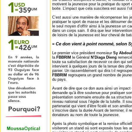
motivent la jeunesse pour la pratique du sport e
boite. L’impact que cela suscitera est aussi l’o
C‘est aussi une manière de récompenser les jeu
pratiquer le sport de masse et les détourner d
le seul moyen d’offrir ainsi à la jeunesse un 
dans un corps sain. Il dira que leur interventio
de loisirs de la jeunesse est leur cheval de bata
«
Ce don vient à point nommé, selon 
Le premier vice président monsieur
Sy Abdou
la
FBBRIM
le Général
N’Diaga Dieng
remerci
toute sa satisfaction de recevoir ce don qui sel
intervient à quelques jours de la tenue des pha
panier. Un rassemblement qui dira t-il regroupe
FBBRIM
regroupera un grand nombre de jeune
du pays.
Avant de dire que ce don aura ainsi un impact 
demande qu’à être soutenue pour pratiquer son s
présentation sommaire ensuite de sa structure 
niveau national sous l’égide de la tutelle. Il so
partenariat qui vient d’être ficelé et son amélior
s’inscrive dans la durée Avant de terminer, il 
donateurs au nom de toute la jeunesse.
Après la photo symbolique et la remise officiel
visiteront un stand où sont exposés tous les ar