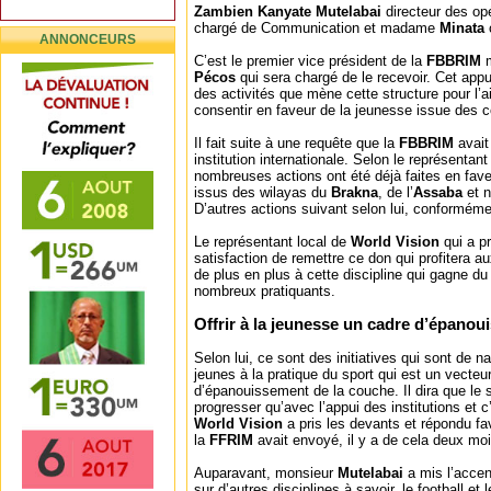
Zambien Kanyate Mutelabai
directeur des op
chargé de Communication et madame
Minata
ANNONCEURS
C’est le premier vice président de la
FBBRIM
Pécos
qui sera chargé de le recevoir. Cet appu
des activités que mène cette structure pour l’a
consentir en faveur de la jeunesse issue des 
Il fait suite à une requête que la
FBBRIM
avai
institution internationale. Selon le représentan
nombreuses actions ont été déjà faites en fav
issus des wilayas du
Brakna
, de l’
Assaba
et n
D’autres actions suivant selon lui, conformé
Le représentant local de
World Vision
qui a pr
satisfaction de remettre ce don qui profitera au
de plus en plus à cette discipline qui gagne du
nombreux pratiquants.
Offrir à la jeunesse un cadre d’épano
Selon lui, ce sont des initiatives qui sont de n
jeunes à la pratique du sport qui est un vecteu
d’épanouissement de la couche. Il dira que le 
progresser qu’avec l’appui des institutions et c
World Vision
a pris les devants et répondu fa
la
FFRIM
avait envoyé, il y a de cela deux moi
Auparavant, monsieur
Mutelabai
a mis l’accen
sur d’autres disciplines à savoir, le football et 