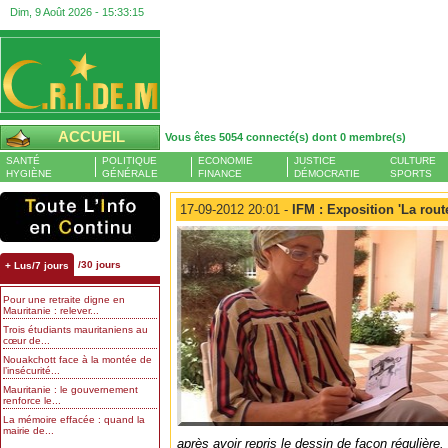
Dim, 9 Août 2026 -
15:33:16
ACCUEIL
Vous êtes 5054 connecté(s) dont 0 membre(s)
SANTÉ
POLITIQUE
ECONOMIE
JUSTICE
CULTURE
HYGIÈNE
GÉNÉRALE
FINANCE
DÉMOCRATIE
SPORTS
17-09-2012 20:01 -
IFM : Exposition 'La route
/30 jours
+ Lus/7 jours
Pour une retraite digne en
Mauritanie : relever...
Trois étudiants mauritaniens au
cœur de...
Nouakchott face à la montée de
l’insécurité...
Mauritanie : le gouvernement
renforce le...
La mémoire effacée : quand la
mairie de...
après avoir repris le dessin de façon régulièr