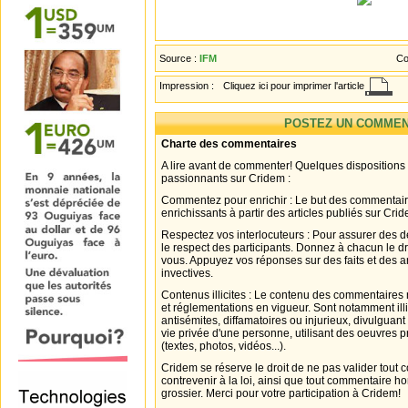
Source :
IFM
Co
Impression :
Cliquez ici pour imprimer l'article
POSTEZ UN COMMEN
Charte des commentaires
A lire avant de commenter! Quelques dispositions
passionnants sur Cridem :
Commentez pour enrichir : Le but des commentair
enrichissants à partir des articles publiés sur Cri
Respectez vos interlocuteurs : Pour assurer des d
le respect des participants. Donnez à chacun le d
vous. Appuyez vos réponses sur des faits et des 
invectives.
Contenus illicites : Le contenu des commentaires n
et réglementations en vigueur. Sont notamment illi
antisémites, diffamatoires ou injurieux, divulguant
vie privée d'une personne, utilisant des oeuvres p
(textes, photos, vidéos...).
Cridem se réserve le droit de ne pas valider tout
contrevenir à la loi, ainsi que tout commentaire h
grossier. Merci pour votre participation à Cridem!