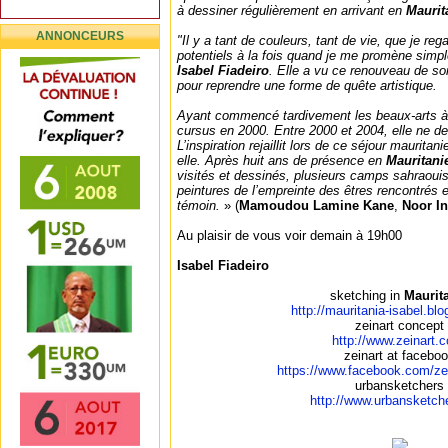
à dessiner régulièrement en arrivant en
Maurit
ANNONCEURS
"Il y a tant de couleurs, tant de vie, que je re
potentiels à la fois quand je me promène sim
Isabel Fiadeiro
. Elle a vu ce renouveau de s
pour reprendre une forme de quête artistique.
Ayant commencé tardivement les beaux-arts 
cursus en 2000. Entre 2000 et 2004, elle ne d
L’inspiration rejaillit lors de ce séjour mauritan
elle. Après huit ans de présence en
Mauritani
visités et dessinés, plusieurs camps sahraoui
peintures de l’empreinte des êtres rencontrés 
témoin.
» (
Mamoudou Lamine Kane
,
Noor In
Au plaisir de vous voir demain à 19h00
Isabel Fiadeiro
sketching in
Maurit
http://mauritania-isabel.bl
zeinart concept
http://www.zeinart.
zeinart at facebo
https://www.facebook.com/ze
urbansketchers
http://www.urbansketche