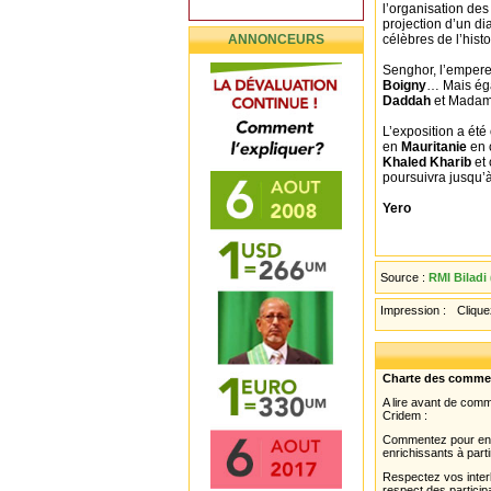
l’organisation de
projection d’un d
ANNONCEURS
célèbres de l’histo
Senghor, l’emper
Boigny
… Mais éga
Daddah
et Mada
L’exposition a ét
en
Mauritanie
en 
Khaled Kharib
et 
poursuivra jusqu’à 
Yero
Source :
RMI Biladi 
Impression :
Cliquez
Charte des comme
A lire avant de com
Cridem :
Commentez pour enri
enrichissants à parti
Respectez vos interl
respect des partici