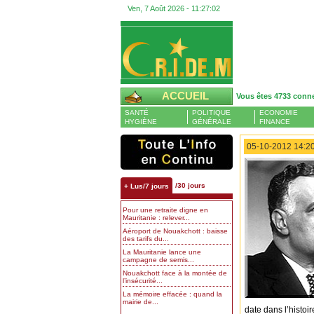
Ven, 7 Août 2026 -
11:27:03
ACCUEIL
Vous êtes 4733 conn
SANTÉ
POLITIQUE
ECONOMIE
HYGIÈNE
GÉNÉRALE
FINANCE
05-10-2012 14:20
/30 jours
+ Lus/7 jours
Pour une retraite digne en
Mauritanie : relever...
Aéroport de Nouakchott : baisse
des tarifs du...
La Mauritanie lance une
campagne de semis...
Nouakchott face à la montée de
l’insécurité...
La mémoire effacée : quand la
mairie de...
date dans l’histoir