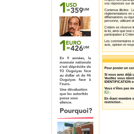
vos réponses sur de
Contenus illicites :
réglementations en v
diffamatoires ou inju
personne, utilisant d
Cridem se réserve le
la loi, ainsi que to
participation à Cride
Les commentaires et 
avis, opinion et resp
Pour poster un com
Si vous avez déjà
Veuillez vous ident
IDENTIFICATION o
Vous n'êtes pas m
ICI
.
En étant membre 
restriction .