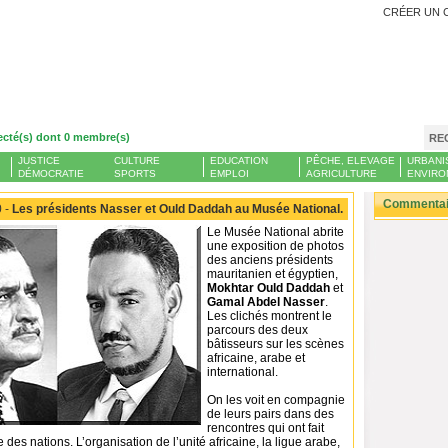
CRÉER UN 
ecté(s) dont 0 membre(s)
RE
JUSTICE
CULTURE
EDUCATION
PÊCHE, ELEVAGE
URBANI
DÉMOCRATIE
SPORTS
EMPLOI
AGRICULTURE
ENVIRO
Commentair
 -
Les présidents Nasser et Ould Daddah au Musée National.
Le Musée National abrite
une exposition de photos
des anciens présidents
mauritanien et égyptien,
Mokhtar Ould Daddah
et
Gamal Abdel Nasser
.
Les clichés montrent le
parcours des deux
bâtisseurs sur les scènes
africaine, arabe et
international.
On les voit en compagnie
de leurs pairs dans des
rencontres qui ont fait
e des nations. L’organisation de l’unité africaine, la ligue arabe,