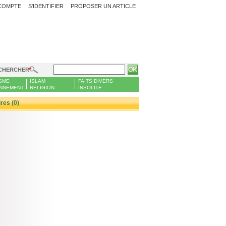
COMPTE
S'IDENTIFIER
PROPOSER UN ARTICLE
CHERCHER
SME
ISLAM
FAITS DIVERS
NNEMENT
RELIGION
INSOLITE
es (0)