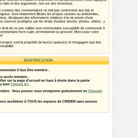
s faits et des arguments, non sur des invectives.
 Le contenu des commentaires ne doit pas contrevenir aux lois et
igueur. Sont notamment illicites les propos racistes ou antisémites,
rieux, divulguant des informations relatives à la vie privée d'une
es oeuvres protégées par les droits d'auteur (textes, photos, vidéos...).
 droit de ne pas valider tout commentaire susceptible de contrevenir à
ut commentaire hors-sujet, promotionnel ou grossier. Merci pour votre
m!
propos sont la propriété de leur(s) auteur(s) et n'engagent que leur
onsabilité.
IDENTIFICATION
mentaire il faut être membre .
 un accès membre .
ifier sur la page d'accueil en haut à droite dans la partie
u bien
Cliquez ICI
.
embre . Vous pouvez vous enregistrer gratuitement en
Cliquant
vous accèderez à TOUS les espaces de CRIDEM sans aucune