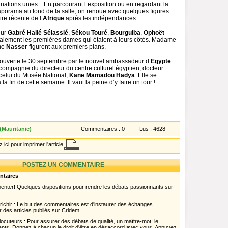
s nations unies…En parcourant l’exposition ou en regardant la
iaporama au fond de la salle, on renoue avec quelques figures
ire récente de l’
Afrique
après les indépendances.
eur
Gabré Hailé Sélassié
,
Sékou Touré
,
Bourguiba
,
Ophoët
lement les premières dames qui étaient à leurs côtés. Madame
me
Nasser
figurent aux premiers plans.
é ouverte le 30 septembre par le nouvel ambassadeur d’
Egypte
compagnie du directeur du centre culturel égyptien, docteur
celui du Musée National,
Kane Mamadou Hadya
. Elle se
la fin de cette semaine. Il vaut la peine d’y faire un tour !
(Mauritanie)
Commentaires :
0
Lus :
4628
 ici pour imprimer l'article
POSTEZ UN COMMENTAIRE
ntaires
menter! Quelques dispositions pour rendre les débats passionnants sur
chir : Le but des commentaires est d'instaurer des échanges
r des articles publiés sur Cridem.
ocuteurs : Pour assurer des débats de qualité, un maître-mot: le
pants. Donnez à chacun le droit d'être en désaccord avec vous. Appuyez