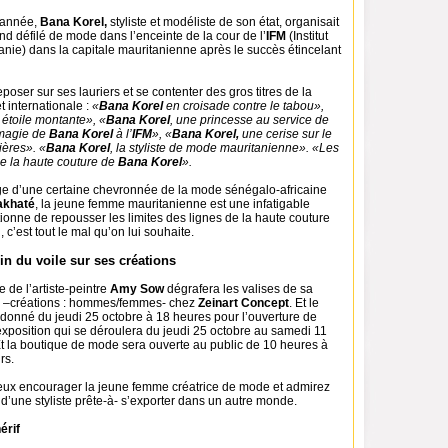
 année,
Bana Korel,
styliste et modéliste de son état, organisait
d défilé de mode dans l’enceinte de la cour de l’
IFM
(Institut
anie) dans la capitale mauritanienne après le succès étincelant
eposer sur ses lauriers et se contenter des gros titres de la
t internationale :
«
Bana Korel
en croisade contre le tabou»,
 étoile montante», «
Bana Korel
, une princesse au service de
 magie de
Bana Korel
à l’
IFM
», «
Bana Korel,
une cerise sur le
ières». «
Bana Korel
, la styliste de mode mauritanienne». «Les
de la haute couture de
Bana Korel
».
age d’une certaine chevronnée de la mode sénégalo-africaine
akhaté
, la jeune femme mauritanienne est une infatigable
onne de repousser les limites des lignes de la haute couture
 c’est tout le mal qu’on lui souhaite.
in du voile sur ses créations
e de l’artiste-peintre
Amy Sow
dégrafera les valises de sa
 –créations : hommes/femmes- chez
Zeinart Concept
. Et le
 donné du jeudi 25 octobre à 18 heures pour l’ouverture de
exposition qui se déroulera du jeudi 25 octobre au samedi 11
 la boutique de mode sera ouverte au public de 10 heures à
rs.
ux encourager la jeune femme créatrice de mode et admirez
d’une styliste prête-à- s’exporter dans un autre monde.
érif