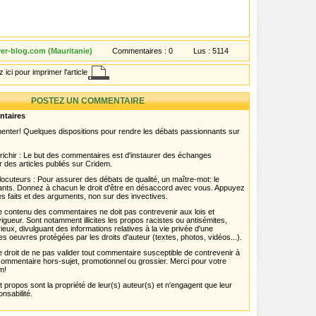
er-blog.com (Mauritanie)
Commentaires :
0
Lus :
5114
 ici pour imprimer l'article
POSTEZ UN COMMENTAIRE
ntaires
menter! Quelques dispositions pour rendre les débats passionnants sur
chir : Le but des commentaires est d'instaurer des échanges
r des articles publiés sur Cridem.
ocuteurs : Pour assurer des débats de qualité, un maître-mot: le
pants. Donnez à chacun le droit d'être en désaccord avec vous. Appuyez
s faits et des arguments, non sur des invectives.
 Le contenu des commentaires ne doit pas contrevenir aux lois et
igueur. Sont notamment illicites les propos racistes ou antisémites,
rieux, divulguant des informations relatives à la vie privée d'une
es oeuvres protégées par les droits d'auteur (textes, photos, vidéos...).
 droit de ne pas valider tout commentaire susceptible de contrevenir à
ut commentaire hors-sujet, promotionnel ou grossier. Merci pour votre
m!
propos sont la propriété de leur(s) auteur(s) et n'engagent que leur
onsabilité.