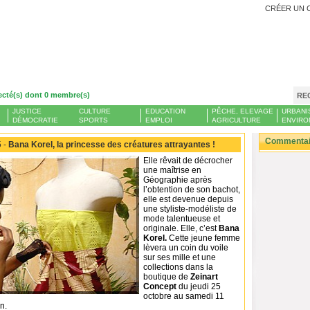
CRÉER UN 
ecté(s) dont 0 membre(s)
RE
JUSTICE
CULTURE
EDUCATION
PÊCHE, ELEVAGE
URBANI
DÉMOCRATIE
SPORTS
EMPLOI
AGRICULTURE
ENVIRO
Commentair
 -
Bana Korel, la princesse des créatures attrayantes !
Elle rêvait de décrocher
une maîtrise en
Géographie après
l’obtention de son bachot,
elle est devenue depuis
une styliste-modéliste de
mode talentueuse et
originale. Elle, c’est
Bana
Korel.
Cette jeune femme
lèvera un coin du voile
sur ses mille et une
collections dans la
boutique de
Zeinart
Concept
du jeudi 25
octobre au samedi 11
n.