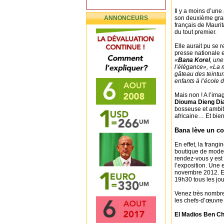
Il y a moins d’une
ANNONCEURS
son deuxième gran
français de Maurit
du tout premier.
Elle aurait pu se r
presse nationale e
«
Bana Korel
, une
l’élégance», «La
gâteau des teintur
enfants à l’école 
Mais non ! A l’im
Diouma Dieng Di
bosseuse et ambiti
africaine… Et bien,
Bana lève un co
En effet, la frangin
boutique de mode
rendez-vous y est
l’exposition. Une 
novembre 2012. Et
19h30 tous les jou
Venez très nombre
les chefs-d’œuvre 
El Madios Ben Ch