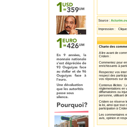
Source :
Acturim.ov
Impression :
Cliquez
Charte des comme
A lire avant de com
Cridem :
Commentez pour enri
enrichissants à parti
Respectez vos interl
respect des partici
vos réponses sur de
Contenus illicites :
réglementations en v
diffamatoires ou inju
personne, utilisant d
Cridem se réserve le
la loi, ainsi que to
participation à Cride
Les commentaires et 
avis, opinion et resp