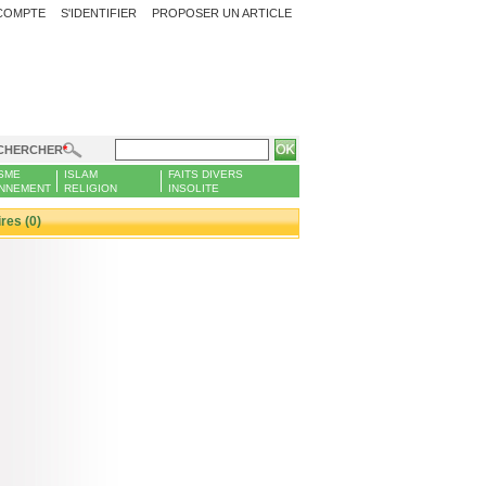
COMPTE
S'IDENTIFIER
PROPOSER UN ARTICLE
CHERCHER
SME
ISLAM
FAITS DIVERS
NNEMENT
RELIGION
INSOLITE
es (0)