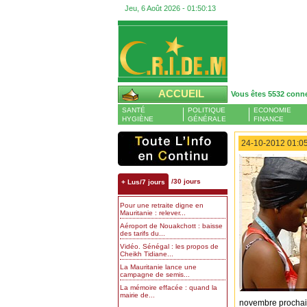
Jeu, 6 Août 2026 -
01:50:14
ACCUEIL
Vous êtes 5532 conn
SANTÉ
POLITIQUE
ECONOMIE
HYGIÈNE
GÉNÉRALE
FINANCE
24-10-2012 01:05
/30 jours
+ Lus/7 jours
Pour une retraite digne en
Mauritanie : relever...
Aéroport de Nouakchott : baisse
des tarifs du...
Vidéo. Sénégal : les propos de
Cheikh Tidiane...
La Mauritanie lance une
campagne de semis...
La mémoire effacée : quand la
mairie de...
novembre prochai