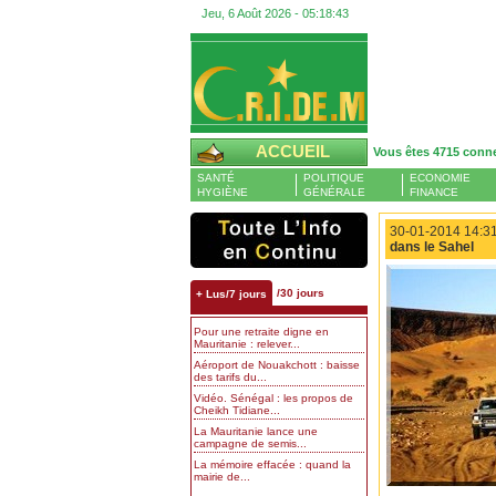
Jeu, 6 Août 2026 -
05:18:44
ACCUEIL
Vous êtes 4715 conn
SANTÉ
POLITIQUE
ECONOMIE
HYGIÈNE
GÉNÉRALE
FINANCE
30-01-2014 14:31
dans le Sahel
/30 jours
+ Lus/7 jours
Pour une retraite digne en
Mauritanie : relever...
Aéroport de Nouakchott : baisse
des tarifs du...
Vidéo. Sénégal : les propos de
Cheikh Tidiane...
La Mauritanie lance une
campagne de semis...
La mémoire effacée : quand la
mairie de...