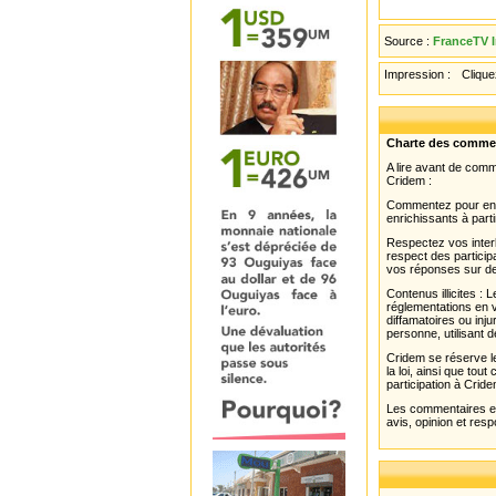
Source :
FranceTV I
Impression :
Cliquez
Charte des comme
A lire avant de com
Cridem :
Commentez pour enri
enrichissants à parti
Respectez vos interl
respect des partici
vos réponses sur de
Contenus illicites :
réglementations en v
diffamatoires ou inju
personne, utilisant d
Cridem se réserve le
la loi, ainsi que to
participation à Cride
Les commentaires et 
avis, opinion et resp