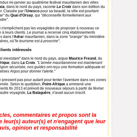
endus mi-janvier au quatrième festival mauritanien des villes
ata
, dans le nord du pays, raconte
La Croix
dans son édition du
r. Classée par l'
Unesco
pour sa beauté, la ville est pourtant
ge"
du
Quai d'Orsay
, qui
"déconseille formellement aux
ndre"
.
 n'empêchent pas les voyagistes de proposer à nouveau ce
n à leurs clients. Le journal a recensé cinq établissements
s dans l'
Adrar
mauritanien, dans la zone
"orange"
du ministère
gères, où
"le tourisme est à proscrire"
.
lients intéressés
i inexistant"
dans le nord du pays, argue
Maurice Freund
, du
frique
, dans
La Croix
.
"L'armée mauritanienne est maintenant
région sécurisée, nos guides ont reçu une formation adéquate et
lises Argos pour donner l'alerte."
e pressent pas pour autant pour tenter l'aventure dans ces zones
ornée. Selon le quotidien,
Point-Afrique
a emmené une
ients fin 2013 et prévoit de nouveaux séjours à partir de février.
 autre voyagiste,
La Balaguère
, n'avait aucun inscrit.
icles, commentaires et propos sont la
e leur(s) auteur(s) et n'engagent que leur
avis, opinion et responsabilité