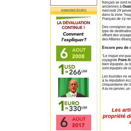
français se sont r
anciennes à
Oual
ANNONCEURS
mercredi 29 janvie
dans la zone
"rou
Français de s'y re
Des consignes qui
type de destinatio
offrant des voyage
des Affaires étran
Encore peu de c
"Le risque est quas
voyagiste
Point-A
bien équipée, la 
sont équipés de ba
Les touristes ne s
à la réputation éc
cinquantaine de cl
A la mi-janvier, un
Les art
propriété d