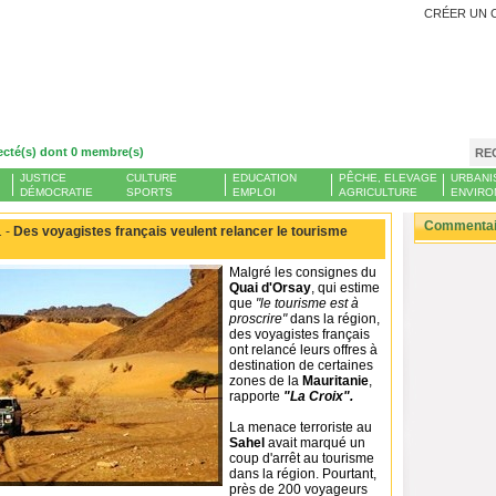
CRÉER UN 
ecté(s) dont 0 membre(s)
RE
JUSTICE
CULTURE
EDUCATION
PÊCHE, ELEVAGE
URBANI
DÉMOCRATIE
SPORTS
EMPLOI
AGRICULTURE
ENVIRO
Commentair
 -
Des voyagistes français veulent relancer le tourisme
Malgré les consignes du
Quai d'Orsay
, qui estime
que
"le tourisme est à
proscrire"
dans la région,
des voyagistes français
ont relancé leurs offres à
destination de certaines
zones de la
Mauritanie
,
rapporte
"La Croix".
La menace terroriste au
Sahel
avait marqué un
coup d'arrêt au tourisme
dans la région. Pourtant,
près de 200 voyageurs