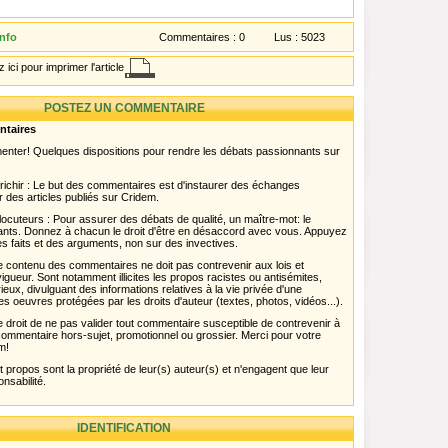
nfo
Commentaires :
0
Lus :
5023
 ici pour imprimer l'article
POSTEZ UN COMMENTAIRE
ntaires
menter! Quelques dispositions pour rendre les débats passionnants sur
chir : Le but des commentaires est d'instaurer des échanges
r des articles publiés sur Cridem.
ocuteurs : Pour assurer des débats de qualité, un maître-mot: le
pants. Donnez à chacun le droit d'être en désaccord avec vous. Appuyez
s faits et des arguments, non sur des invectives.
 Le contenu des commentaires ne doit pas contrevenir aux lois et
igueur. Sont notamment illicites les propos racistes ou antisémites,
rieux, divulguant des informations relatives à la vie privée d'une
es oeuvres protégées par les droits d'auteur (textes, photos, vidéos...).
 droit de ne pas valider tout commentaire susceptible de contrevenir à
ut commentaire hors-sujet, promotionnel ou grossier. Merci pour votre
m!
propos sont la propriété de leur(s) auteur(s) et n'engagent que leur
onsabilité.
IDENTIFICATION