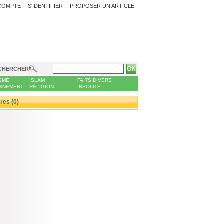
COMPTE
S'IDENTIFIER
PROPOSER UN ARTICLE
CHERCHER
SME
ISLAM
FAITS DIVERS
NNEMENT
RELIGION
INSOLITE
es (0)