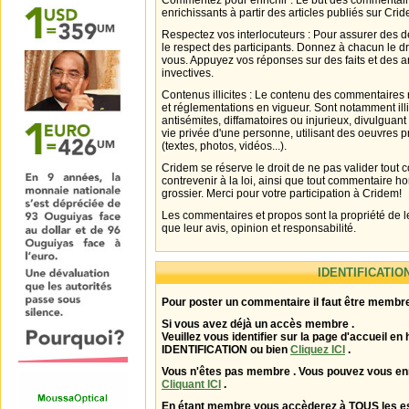
Commentez pour enrichir : Le but des commentair
enrichissants à partir des articles publiés sur Cri
Respectez vos interlocuteurs : Pour assurer des d
le respect des participants. Donnez à chacun le d
vous. Appuyez vos réponses sur des faits et des 
invectives.
Contenus illicites : Le contenu des commentaires n
et réglementations en vigueur. Sont notamment illi
antisémites, diffamatoires ou injurieux, divulguant
vie privée d'une personne, utilisant des oeuvres p
(textes, photos, vidéos...).
Cridem se réserve le droit de ne pas valider tout
contrevenir à la loi, ainsi que tout commentaire h
grossier. Merci pour votre participation à Cridem!
Les commentaires et propos sont la propriété de l
que leur avis, opinion et responsabilité.
IDENTIFICATIO
Pour poster un commentaire il faut être membre
Si vous avez déjà un accès membre .
Veuillez vous identifier sur la page d'accueil en 
IDENTIFICATION ou bien
Cliquez ICI
.
Vous n'êtes pas membre . Vous pouvez vous enr
Cliquant ICI
.
En étant membre vous accèderez à TOUS les 