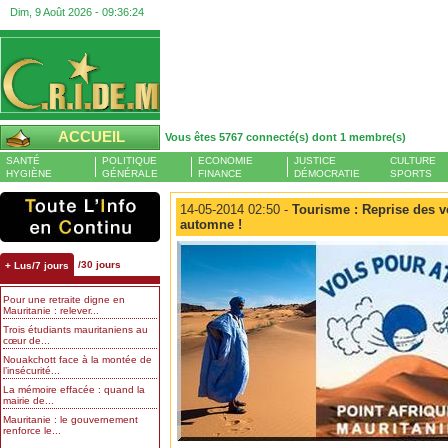
Dim, 9 Août 2026 -
09:36:24
ACCUEIL
Vous êtes 5767 connecté(s) dont 1 membre(s)
SANTÉ
POLITIQUE
ECONOMIE
JUSTICE
CULTURE
HYGIÈNE
GÉNÉRALE
FINANCE
DÉMOCRATIE
SPORTS
14-05-2014 02:50 -
Tourisme : Reprise des vo
automne !
/30 jours
+ Lus/7 jours
Pour une retraite digne en
Mauritanie : relever...
Trois étudiants mauritaniens au
cœur de...
Nouakchott face à la montée de
l’insécurité...
La mémoire effacée : quand la
mairie de...
Mauritanie : le gouvernement
renforce le...