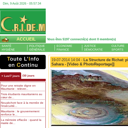
Dim, 9 Août 2026 -
05:57:34
ACCUEIL
Vous êtes 5197 connecté(s) dont 0 membre(s)
SANTÉ
POLITIQUE
ECONOMIE
JUSTICE
CULTURE
HYGIÈNE
GÉNÉRALE
FINANCE
DÉMOCRATIE
SPORTS
19-07-2014 14:04 -
La Structure de Richat: p
Sahara - [Video & PhotoReportage]]
/30 jours
+ Lus/7 jours
Pour une retraite digne en
Mauritanie : relever...
Trois étudiants mauritaniens au
cœur de...
Nouakchott face à la montée de
l’insécurité...
Mauritanie : le gouvernement
renforce le...
La mémoire effacée : quand la
mairie de...