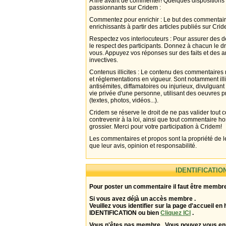
A lire avant de commenter! Quelques dispositions
passionnants sur Cridem :
Commentez pour enrichir : Le but des commentair
enrichissants à partir des articles publiés sur Cri
Respectez vos interlocuteurs : Pour assurer des d
le respect des participants. Donnez à chacun le d
vous. Appuyez vos réponses sur des faits et des 
invectives.
Contenus illicites : Le contenu des commentaires n
et réglementations en vigueur. Sont notamment illi
antisémites, diffamatoires ou injurieux, divulguant
vie privée d'une personne, utilisant des oeuvres p
(textes, photos, vidéos...).
Cridem se réserve le droit de ne pas valider tout
contrevenir à la loi, ainsi que tout commentaire h
grossier. Merci pour votre participation à Cridem!
Les commentaires et propos sont la propriété de l
que leur avis, opinion et responsabilité.
IDENTIFICATIO
Pour poster un commentaire il faut être membre
Si vous avez déjà un accès membre .
Veuillez vous identifier sur la page d'accueil en 
IDENTIFICATION ou bien
Cliquez ICI
.
Vous n'êtes pas membre . Vous pouvez vous enr