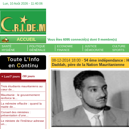
Lun, 10 Août 2026 -
11:40:07
ACCUEIL
Vous êtes 6095 connecté(s) dont 0 membre(s)
SANTÉ
POLITIQUE
ECONOMIE
JUSTICE
CULTURE
HYGIÈNE
GÉNÉRALE
FINANCE
DÉMOCRATIE
SPORTS
08-12-2014 18:00 -
54 éme indépendance : 
Daddah, père de la Nation Mauritanienne
/30 jours
+ Lus/7 jours
Trois étudiants mauritaniens au
cœur de...
Mauritanie : le gouvernement
renforce le...
La mémoire effacée : quand la
mairie de...
Conseil des ministres :
présentation d’une...
Le ministre de l’Intérieur adresse
un...