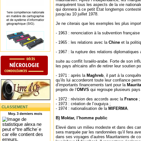
marquèrent tous les aspects de la vie nationale 
qui donnera à ce petit Etat longtemps contesté 
jusqu’au 10 juillet 1978.
Je ne citerais que les exemples les plus impor
- 1963 : renonciation à la subvention française d
- 1965 : les relations avec la
Chine
et la polit
- 1967 : la rupture des relations diplomatiques
suite au conflit Israélo-arabe. Forte de son inf
les pays africains afin de retirer leur soutien pol
- 1971 : après la
Maghreb
, il part à la conqu
qu’ils lui accorderont toute leur confiance per
d’importants financements tant pour la
Maurit
projets de l’
OMVS
qui regroupe plusieurs pays 
- 1972 : révision des accords avec la
France
;
- 1973 : création de l’ouguiya ;
CLASSEMENT
- 1974 : nationalisation de la
MIFERMA
.
Moy. 3 derniers mois
B) Moktar, l’homme public
Elevé dans un milieu modeste et dans des ca
sera marquée par les randonnées qu’il fera ave
dans ses voyages d’autres Mauritaniens de con