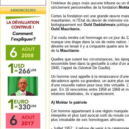
l’intérieur du pays mais aucune tribune ou un d
strictement personnelles de la fondation
Mokta
ANNONCEURS
Certes la fondation est une grande œuvre mais 
mauritanien, ni l’Etat du devoir de mémoire vi
biologiquement est
Ould Daddahmais
politiq
Ould Mauritanie.
J’ai voulu rendre cet hommage en ce jour du 12
marque une étape dans la vie de notre nation.
déserte se tenait il y a cinquante quatre ans l
de la
Mauritanie
.
Quelles que soient les circonstances, les épo
ressemble bien dans la gestuelle à celui d’un aut
1940, l’appel du Général De Gaulle).
Un homme seul appelle à la renaissance d’une na
décadence après sa grandeur, un autre plus seu
d’une nouvelle nation pour tous très virtuelle. L’
pari. En 16 rencontres entre 1958 et 1969 et m
relations bilatérales, ils s’apprécieront.
A) Moktar le patriote
Cet homme appartenant à une région marquée tr
interprète et plus tard avocat sorti du moule c
plus intraitable de ses homologues africains.
- Juillet 1957 : il refuse de venir à la cérémonie