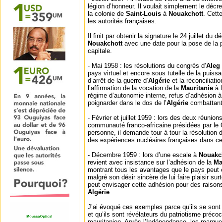
légion d’honneur. Il voulait simplement le décre
la colonie de
Saint-Louis
à
Nouakchott
. Cett
les autorités françaises.
Il finit par obtenir la signature le 24 juillet du d
Nouakchott
avec une date pour la pose de la p
capitale.
- Mai 1958 : les résolutions du congrès d’
Aleg
pays virtuel et encore sous tutelle de la puis
d’arrêt de la guerre d’
Algérie
et la réconciliat
l’affirmation de la vocation de la
Mauritanie
à 
régime d’autonomie interne, refus d’adhésion à 
poignarder dans le dos de l’
Algérie
combattant
- Février et juillet 1959 : lors des deux réunio
communauté franco-africaine présidées par le
personne, il demande tour à tour la résolution du
des expériences nucléaires françaises dans c
- Décembre 1959 : lors d’une escale à
Nouakc
revient avec insistance sur l’adhésion de la
Ma
montrant tous les avantages que le pays peut e
malgré son désir sincère de lui faire plaisir surt
peut envisager cette adhésion pour des raisons 
Algérie
.
J’ai évoqué ces exemples parce qu’ils se son
et qu’ils sont révélateurs du patriotisme précoc
mauritanien. Après l’Indépendance, les marques