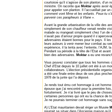
courtoisie qu’il s’agisse de son planton, d’un n
ministre. On raconte que
Moktar
après avoir é
pour appeler son planton. Il l’accueillait par un
comment vont Mme et les enfants. Peux-tu s’il t
parvenir ces parapheurs à Vlane ».
Avant la grande urbanisation de la ville des a
simplement de son chauffeur venait rendre visite
malade ou mangeait simplement chez l’un de c
n’avait pas d’amour propre quand il s’aperceva
adversaires étaient bonnes pour le pays. Il les 
leurs auteurs à venir mener leur combat au sein
expérience, il la tenta avec l’entente, l’AJM
Pendant sa période à la tête de l’Etat et avant 
bien des adversaires.
Moktar
a eu une revanc
Vous pouvez constater que tous les hommes qu
Chef d’Etat depuis le 10 juillet ont été à un m
collaborateurs. L’élection présidentielle organi
a été une finale entre deux de ses plus proche
1978 de la junte qui l’a déposé.
Je rends tout ému cet hommage à cet homme q
épouse que j’ai rencontré pour la première fois
fortuitement. Je n’ai livré que le peu de chose
certaines personnes qui ont eu la chance de tra
Je ne pourrais terminer cet hommage sans sug
A) L’Etat mauritanien devait ériger un Musée
M
pourrait se situer dans l’Ancienne maison qu’il h