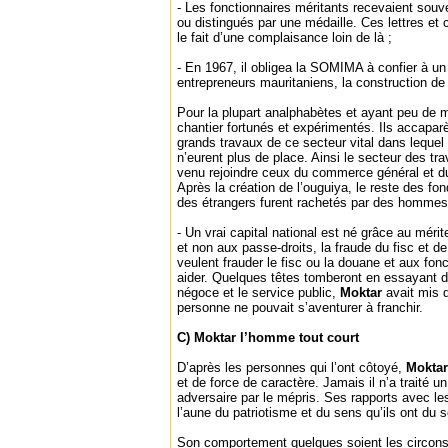
- Les fonctionnaires méritants recevaient souven
ou distingués par une médaille. Ces lettres et 
le fait d’une complaisance loin de là ;
- En 1967, il obligea la SOMIMA à confier à u
entrepreneurs mauritaniens, la construction de 
Pour la plupart analphabètes et ayant peu de ma
chantier fortunés et expérimentés. Ils accapar
grands travaux de ce secteur vital dans lequel
n’eurent plus de place. Ainsi le secteur des tr
venu rejoindre ceux du commerce général et du 
Après la création de l’ouguiya, le reste des 
des étrangers furent rachetés par des hommes 
- Un vrai capital national est né grâce au méri
et non aux passe-droits, la fraude du fisc et d
veulent frauder le fisc ou la douane et aux fonc
aider. Quelques têtes tomberont en essayant de
négoce et le service public,
Moktar
avait mis 
personne ne pouvait s’aventurer à franchir.
C) Moktar l’homme tout court
D’après les personnes qui l’ont côtoyé,
Mokta
et de force de caractère. Jamais il n’a traité u
adversaire par le mépris. Ses rapports avec le
l’aune du patriotisme et du sens qu’ils ont du s
Son comportement quelques soient les circons