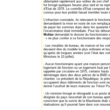
obtempéré rapidement aux ordres de son chef hi
fut limogé quelques heures plus tard et ne repr
d’Etat de 1978. Le contrôle d’Etat composé de
connus pour leur probité faisait trembler toute 
L’infraction constatée, ils relevaient le fonctio
demandaient la mise en route de son remplaçan
de payer les sommes dues dans les quarante hu
l’incarcération était immédiate. Pour les déto
Moktar
demandait le dossier du fonctionnaire e
: « ne plus confier à ce fonctionnaire des respo
- Les meubles de bureau, de maison et les voit
devaient être du modèle le plus ordinaire et le
qu’après de longues années (voir l’état des voi
Ministres le 10 juillet).
- Aucun fonctionnaire ayant une maison person
logement de fonction ou un logement loué par 
rappelée par circulaire en 1975, certains hauts
déménager dans des deux pièces de la BMD o
chantier. Le président de la République, le pré
occupaient deux bâtiments de fonction sont re
donné l’usufruit de leurs maisons au Trésor Pub
- Un ministre limogé et rétrogradé à un poste d
éloignée du pays ressortait de son bureau apr
conviction que la survie de la Mauritanie était 
réalisations qu’il pourrait faire dans son nouve