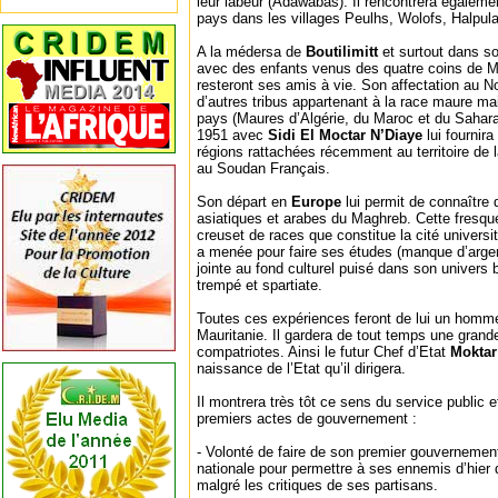
leur labeur (Adawabas). Il rencontrera égalemen
pays dans les villages Peulhs, Wolofs, Halpula
A la médersa de
Boutilimitt
et surtout dans so
avec des enfants venus des quatre coins de Ma
resteront ses amis à vie. Son affectation au No
d’autres tribus appartenant à la race maure ma
pays (Maures d’Algérie, du Maroc et du Sahara
1951 avec
Sidi El Moctar N’Diaye
lui fournira
régions rattachées récemment au territoire de 
au Soudan Français.
Son départ en
Europe
lui permit de connaître 
asiatiques et arabes du Maghreb. Cette fresqu
creuset de races que constitue la cité universi
a menée pour faire ses études (manque d’argent,
jointe au fond culturel puisé dans son univers 
trempé et spartiate.
Toutes ces expériences feront de lui un homme 
Mauritanie. Il gardera de tout temps une grand
compatriotes. Ainsi le futur Chef d’Etat
Moktar
naissance de l’Etat qu’il dirigera.
Il montrera très tôt ce sens du service public 
premiers actes de gouvernement :
- Volonté de faire de son premier gouverneme
nationale pour permettre à ses ennemis d’hier 
malgré les critiques de ses partisans.