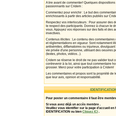
A lire avant de commenter! Quelques dispositions
passionnants sur Cridem :
Commentez pour enrichir : Le but des commentair
enrichissants à partir des articles publiés sur Cri
Respectez vos interlocuteurs : Pour assurer des d
le respect des participants. Donnez à chacun le d
vous. Appuyez vos réponses sur des faits et des 
invectives.
Contenus illicites : Le contenu des commentaires n
et réglementations en vigueur. Sont notamment illi
antisémites, diffamatoires ou injurieux, divulguant
vie privée d'une personne, utilisant des oeuvres p
(textes, photos, vidéos...).
Cridem se réserve le droit de ne pas valider tout
contrevenir à la loi, ainsi que tout commentaire h
grossier. Merci pour votre participation à Cridem!
Les commentaires et propos sont la propriété de l
que leur avis, opinion et responsabilité.
IDENTIFICATIO
Pour poster un commentaire il faut être membre
Si vous avez déjà un accès membre .
Veuillez vous identifier sur la page d'accueil en 
IDENTIFICATION ou bien
Cliquez ICI
.