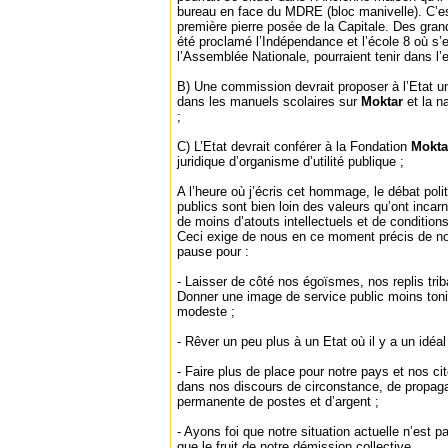
bureau en face du MDRE (bloc manivelle). C’est
première pierre posée de la Capitale. Des gra
été proclamé l’Indépendance et l’école 8 où s’
l’Assemblée Nationale, pourraient tenir dans l’
B) Une commission devrait proposer à l’Etat un 
dans les manuels scolaires sur
Moktar
et la n
;
C) L’Etat devrait conférer à la Fondation
Mokta
juridique d’organisme d’utilité publique ;
A l’heure où j’écris cet hommage, le débat pol
publics sont bien loin des valeurs qu’ont incar
de moins d’atouts intellectuels et de condition
Ceci exige de nous en ce moment précis de no
pause pour :
- Laisser de côté nos égoïsmes, nos replis trib
Donner une image de service public moins tonit
modeste ;
- Rêver un peu plus à un Etat où il y a un idéal 
- Faire plus de place pour notre pays et nos c
dans nos discours de circonstance, de propaga
permanente de postes et d’argent ;
- Ayons foi que notre situation actuelle n’est pa
que le fruit de notre démission collective.