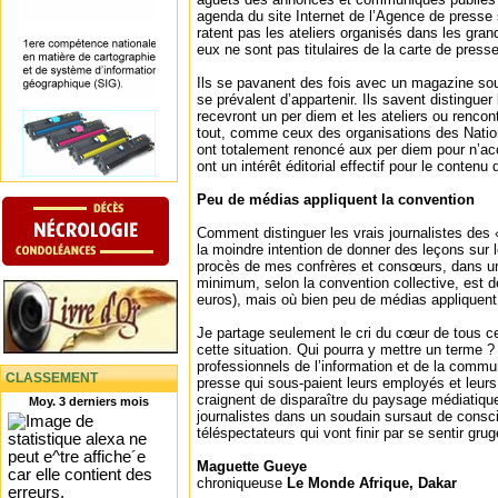
agenda du site Internet de l’Agence de presse 
ratent pas les ateliers organisés dans les grand
eux ne sont pas titulaires de la carte de presse
Ils se pavanent des fois avec un magazine sous
se prévalent d’appartenir. Ils savent distinguer
recevront un per diem et les ateliers ou rencont
tout, comme ceux des organisations des Natio
ont totalement renoncé aux per diem pour n’accu
ont un intérêt éditorial effectif pour le contenu
Peu de médias appliquent la convention
Comment distinguer les vrais journalistes des
la moindre intention de donner des leçons sur l
procès de mes confrères et consœurs, dans une
minimum, selon la convention collective, est d
euros), mais où bien peu de médias appliquent
Je partage seulement le cri du cœur de tous ce
cette situation. Qui pourra y mettre un terme 
professionnels de l’information et de la commu
CLASSEMENT
presse qui sous-paient leurs employés et leur
craignent de disparaître du paysage médiatique
Moy. 3 derniers mois
journalistes dans un soudain sursaut de consc
téléspectateurs qui vont finir par se sentir gru
Maguette Gueye
chroniqueuse
Le Monde Afrique, Dakar