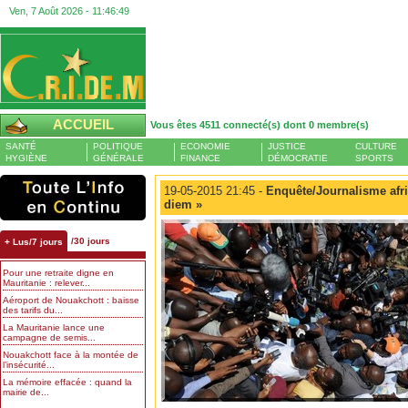
Ven, 7 Août 2026 -
11:46:49
ACCUEIL
Vous êtes 4511 connecté(s) dont 0 membre(s)
SANTÉ
POLITIQUE
ECONOMIE
JUSTICE
CULTURE
HYGIÈNE
GÉNÉRALE
FINANCE
DÉMOCRATIE
SPORTS
19-05-2015 21:45 -
Enquête/Journalisme afric
diem »
/30 jours
+ Lus/7 jours
Pour une retraite digne en
Mauritanie : relever...
Aéroport de Nouakchott : baisse
des tarifs du...
La Mauritanie lance une
campagne de semis...
Nouakchott face à la montée de
l’insécurité...
La mémoire effacée : quand la
mairie de...