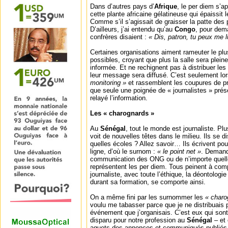
Dans d’autres pays d’
Afrique
, le per diem s’ap
cette plante africaine gélatineuse qui épaissit 
Comme s’il s’agissait de graisser la patte des 
D’ailleurs, j’ai entendu qu’au
Congo
, pour dem
confrères disaient :
« Dis, patron, tu peux me l
Certaines organisations aiment rameuter le pl
possibles, croyant que plus la salle sera pleine
informée. Et ne rechignent pas à distribuer les
leur message sera diffusé. C’est seulement lors
monitoring »
et rassemblent les coupures de p
que seule une poignée de « journalistes » prés
relayé l’information.
Les « charognards »
Au
Sénégal
, tout le monde est journaliste. Pl
voit de nouvelles têtes dans le milieu. Ils se 
quelles écoles ? Allez savoir… Ils écrivent pou
ligne, d’où le surnom :
« le point net »
. Demand
communication des ONG ou de n’importe quelle 
représentent les per diem. Tous peinent à com
journaliste, avec toute l’éthique, la déontologie
durant sa formation, se comporte ainsi.
On a même fini par les surnommer les
« charo
voulu me tabasser parce que je ne distribuais
événement que j’organisais. C’est eux qui son
disparu pour notre profession au
Sénégal
– et
aguets des annonces et communiqués publiés c