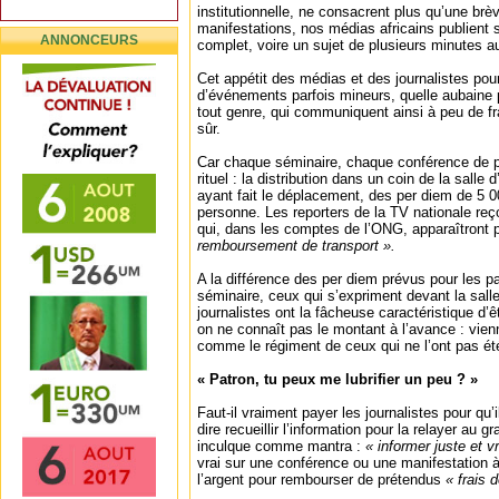
institutionnelle, ne consacrent plus qu’une brèv
manifestations, nos médias africains publient
ANNONCEURS
complet, voire un sujet de plusieurs minutes au
Cet appétit des médias et des journalistes po
d’événements parfois mineurs, quelle aubaine 
tout genre, qui communiquent ainsi à peu de fra
sûr.
Car chaque séminaire, chaque conférence de pr
rituel : la distribution dans un coin de la salle
ayant fait le déplacement, des per diem de 5 
personne. Les reporters de la TV nationale re
qui, dans les comptes de l’ONG, apparaîtront 
remboursement de transport ».
A la différence des per diem prévus pour les p
séminaire, ceux qui s’expriment devant la salle
journalistes ont la fâcheuse caractéristique d’
on ne connaît pas le montant à l’avance : vien
comme le régiment de ceux qui ne l’ont pas ét
« Patron, tu peux me lubrifier un peu ? »
Faut-il vraiment payer les journalistes pour qu’i
dire recueillir l’information pour la relayer au g
inculque comme mantra :
« informer juste et vr
vrai sur une conférence ou une manifestation à l
l’argent pour rembourser de prétendus
« frais d