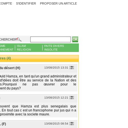
COMPTE
S'IDENTIFIER
PROPOSER UN ARTICLE
CHERCHER
SME
ISLAM
FAITS DIVERS
NNEMENT
RELIGION
INSOLITE
es (4)
 du désert (H)
13/08/2015 13:31
ld Hamza, en tant qu'un grand administrateur et
idées doit être au service de la Nation et des
iens.Pourquoi ne pas œuvrer pour le
ent du pays?
)
13/08/2015 12:21
trouvent que Hamza est plus senegalais que
. En tout cas c est un francophone pur jus qui n a
proximite avec la societe maure.
 (F)
13/08/2015 08:54