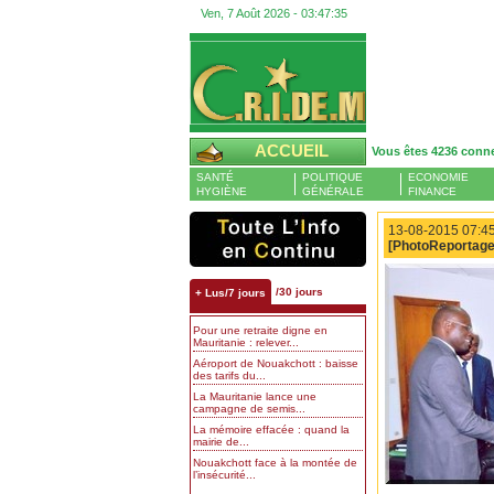
Ven, 7 Août 2026 -
03:47:36
ACCUEIL
Vous êtes 4236 conn
SANTÉ
POLITIQUE
ECONOMIE
HYGIÈNE
GÉNÉRALE
FINANCE
13-08-2015 07:45
[PhotoReportage
/30 jours
+ Lus/7 jours
Pour une retraite digne en
Mauritanie : relever...
Aéroport de Nouakchott : baisse
des tarifs du...
La Mauritanie lance une
campagne de semis...
La mémoire effacée : quand la
mairie de...
Nouakchott face à la montée de
l’insécurité...