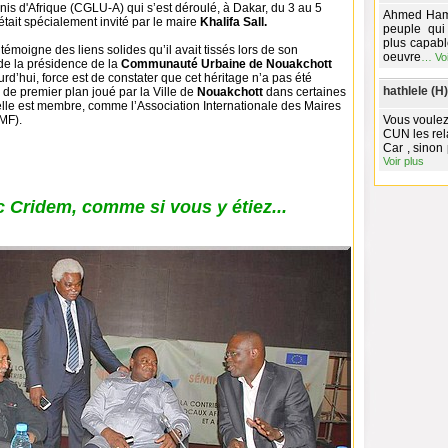
s d'Afrique (CGLU-A) qui s’est déroulé, à Dakar, du 3 au 5
Ahmed Hamza
 était spécialement invité par le maire
Khalifa Sall.
peuple qui
plus capabl
émoigne des liens solides qu’il avait tissés lors de son
oeuvre
…
Vo
de la présidence de la
Communauté Urbaine de Nouakchott
rd’hui, force est de constater que cet héritage n’a pas été
hathlele (H)
e de premier plan joué par la Ville de
Nouakchott
dans certaines
elle est membre, comme l’Association Internationale des Maires
MF).
Vous voulez
CUN les rel
Car , sinon
Voir plus
 Cridem, comme si vous y étiez...