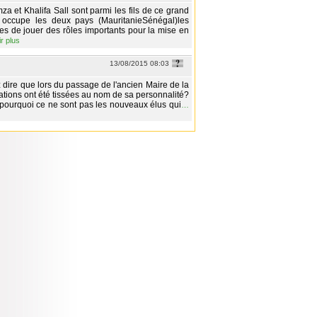
 et Khalifa Sall sont parmi les fils de ce grand
 occupe les deux pays (MauritanieSénégal)les
es de jouer des rôles importants pour la mise en
ir plus
13/08/2015 08:03
 dire que lors du passage de l'ancien Maire de la
ations ont été tissées au nom de sa personnalité?
 pourquoi ce ne sont pas les nouveaux élus qui
…