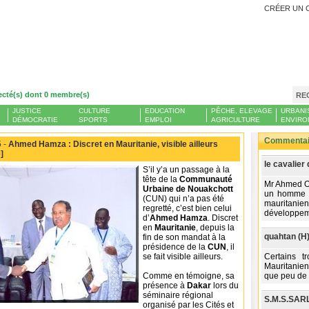
CRÉER UN 
ecté(s) dont 0 membre(s)
RE
JUSTICE
CULTURE
EDUCATION
PÊCHE, ELEVAGE
URBANI
DÉMOCRATIE
SPORTS
EMPLOI
AGRICULTURE
ENVIRO
Commentair
 -
Ahmed Hamza : Discret en Mauritanie, visible ailleurs
]
le cavalier
S’il y’a un passage à la
tête de la
Communauté
Mr Ahmed Ou
Urbaine de Nouakchott
un homme d'
(CUN) qui n’a pas été
mauritan
regretté, c’est bien celui
développem
d’
Ahmed Hamza
. Discret
en
Mauritanie
, depuis la
quahtan (H
fin de son mandat à la
présidence de la
CUN
, il
se fait visible ailleurs.
Certains 
Mauritanien
Comme en témoigne, sa
que peu de 
présence à
Dakar
lors du
séminaire régional
S.M.S.SARL
organisé par les Cités et