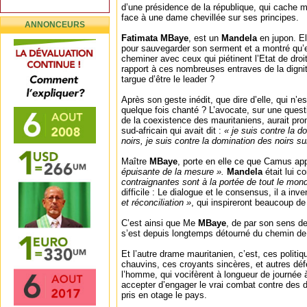
d’une présidence de la république, qui cache 
face à une dame chevillée sur ses principes.
ANNONCEURS
Fatimata MBaye
, est un
Mandela
en jupon. E
pour sauvegarder son serment et a montré qu’e
cheminer avec ceux qui piétinent l’Etat de droi
rapport à ces nombreuses entraves de la dign
targue d’être le leader ?
Après son geste inédit, que dire d’elle, qui n’est 
quelque fois chanté ? L’avocate, sur une questi
de la coexistence des mauritaniens, aurait p
sud-africain qui avait dit :
« je suis contre la d
noirs, je suis contre la domination des noirs su
Maître
MBaye
, porte en elle ce que Camus ap
épuisante de la mesure ».
Mandela
était lui 
contraignantes sont à la portée de tout le mon
difficile : Le dialogue et le consensus, il a inv
et réconciliation »
, qui inspireront beaucoup de 
C’est ainsi que Me
MBaye
, de par son sens d
s’est depuis longtemps détourné du chemin de l
Et l’autre drame mauritanien, c’est, ces politi
chauvins, ces croyants sincères, et autres déf
l’homme, qui vocifèrent à longueur de journée 
accepter d’engager le vrai combat contre des d
pris en otage le pays.