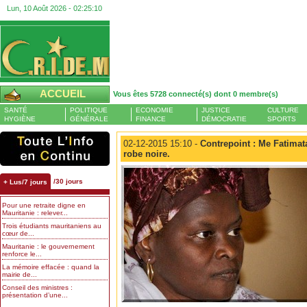
Lun, 10 Août 2026 -
02:25:10
ACCUEIL
Vous êtes 5728 connecté(s) dont 0 membre(s)
SANTÉ
POLITIQUE
ECONOMIE
JUSTICE
CULTURE
HYGIÈNE
GÉNÉRALE
FINANCE
DÉMOCRATIE
SPORTS
02-12-2015 15:10 -
Contrepoint : Me Fatimat
robe noire.
/30 jours
+ Lus/7 jours
Pour une retraite digne en
Mauritanie : relever...
Trois étudiants mauritaniens au
cœur de...
Mauritanie : le gouvernement
renforce le...
La mémoire effacée : quand la
mairie de...
Conseil des ministres :
présentation d’une...