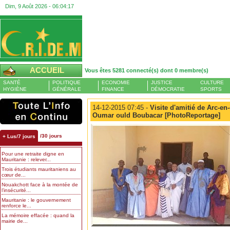
Dim, 9 Août 2026 -
06:04:17
ACCUEIL
Vous êtes 5281 connecté(s) dont 0 membre(s)
SANTÉ
POLITIQUE
ECONOMIE
JUSTICE
CULTURE
HYGIÈNE
GÉNÉRALE
FINANCE
DÉMOCRATIE
SPORTS
14-12-2015 07:45 -
Visite d'amitié de Arc-en
Oumar ould Boubacar [PhotoReportage]
/30 jours
+ Lus/7 jours
Pour une retraite digne en
Mauritanie : relever...
Trois étudiants mauritaniens au
cœur de...
Nouakchott face à la montée de
l’insécurité...
Mauritanie : le gouvernement
renforce le...
La mémoire effacée : quand la
mairie de...