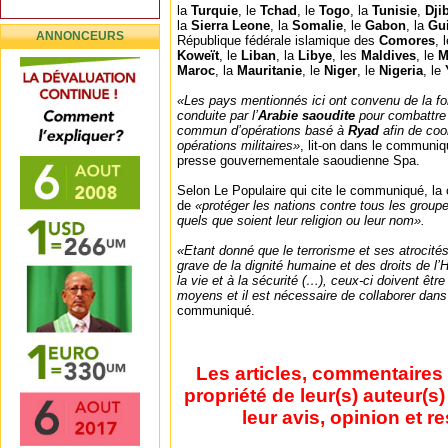
la
Turquie
, le
Tchad
, le
Togo
, la
Tunisie
,
Dji
la
Sierra Leone
, la
Somalie
, le
Gabon
, la
Gu
ANNONCEURS
République fédérale islamique des
Comores
, 
Koweït
, le
Liban
, la
Libye
, les
Maldives
, le
M
Maroc
, la
Mauritanie
, le
Niger
, le
Nigeria
, le
«Les pays mentionnés ici ont convenu de la for
conduite par l’
Arabie saoudite
pour combattre 
commun d’opérations basé à
Ryad
afin de coo
opérations militaires»
, lit-on dans le communiqu
presse gouvernementale saoudienne Spa.
Selon Le Populaire qui cite le communiqué, la 
de
«protéger les nations contre tous les groupe
quels que soient leur religion ou leur nom».
«Etant donné que le terrorisme et ses atrocités
grave de la dignité humaine et des droits de l’H
la vie et à la sécurité (…), ceux-ci doivent êtr
moyens et il est nécessaire de collaborer dans
communiqué.
Les articles, commentaires 
propriété de leur(s) auteur(s
leur avis, opinion et r