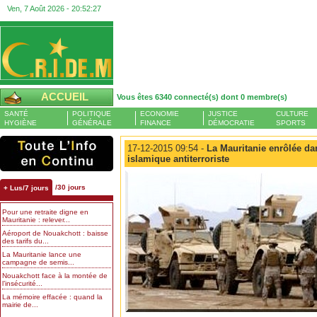
Ven, 7 Août 2026 -
20:52:28
ACCUEIL
Vous êtes 6340 connecté(s) dont 0 membre(s)
SANTÉ
POLITIQUE
ECONOMIE
JUSTICE
CULTURE
HYGIÈNE
GÉNÉRALE
FINANCE
DÉMOCRATIE
SPORTS
17-12-2015 09:54 -
La Mauritanie enrôlée dan
islamique antiterroriste
/30 jours
+ Lus/7 jours
Pour une retraite digne en
Mauritanie : relever...
Aéroport de Nouakchott : baisse
des tarifs du...
La Mauritanie lance une
campagne de semis...
Nouakchott face à la montée de
l’insécurité...
La mémoire effacée : quand la
mairie de...