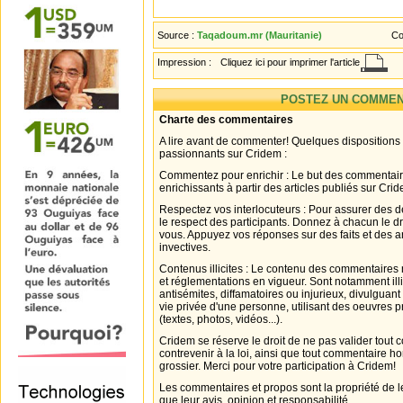
Source :
Taqadoum.mr (Mauritanie)
Co
Impression :
Cliquez ici pour imprimer l'article
POSTEZ UN COMMEN
Charte des commentaires
A lire avant de commenter! Quelques dispositions
passionnants sur Cridem :
Commentez pour enrichir : Le but des commentair
enrichissants à partir des articles publiés sur Cri
Respectez vos interlocuteurs : Pour assurer des d
le respect des participants. Donnez à chacun le d
vous. Appuyez vos réponses sur des faits et des 
invectives.
Contenus illicites : Le contenu des commentaires n
et réglementations en vigueur. Sont notamment illi
antisémites, diffamatoires ou injurieux, divulguant
vie privée d'une personne, utilisant des oeuvres p
(textes, photos, vidéos...).
Cridem se réserve le droit de ne pas valider tout
contrevenir à la loi, ainsi que tout commentaire h
grossier. Merci pour votre participation à Cridem!
Les commentaires et propos sont la propriété de l
que leur avis, opinion et responsabilité.