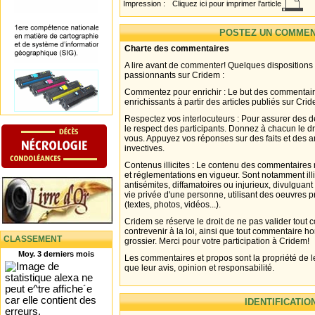
Impression :
Cliquez ici pour imprimer l'article
POSTEZ UN COMMEN
Charte des commentaires
A lire avant de commenter! Quelques dispositions
passionnants sur Cridem :
Commentez pour enrichir : Le but des commentair
enrichissants à partir des articles publiés sur Cri
Respectez vos interlocuteurs : Pour assurer des d
le respect des participants. Donnez à chacun le d
vous. Appuyez vos réponses sur des faits et des 
invectives.
Contenus illicites : Le contenu des commentaires n
et réglementations en vigueur. Sont notamment illi
antisémites, diffamatoires ou injurieux, divulguant
vie privée d'une personne, utilisant des oeuvres p
(textes, photos, vidéos...).
Cridem se réserve le droit de ne pas valider tout
contrevenir à la loi, ainsi que tout commentaire h
CLASSEMENT
grossier. Merci pour votre participation à Cridem!
Moy. 3 derniers mois
Les commentaires et propos sont la propriété de l
que leur avis, opinion et responsabilité.
IDENTIFICATIO