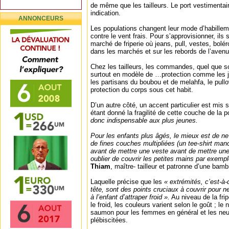
de même que les tailleurs. Le port vestimenta
indication.
ANNONCEURS
Les populations changent leur mode d’habillem
contre le vent frais. Pour s’approvisionner, ils
marché de friperie où jeans, pull, vestes, bolé
dans les marchés et sur les rebords de l’aven
Chez les tailleurs, les commandes, quel que so
surtout en modèle de …protection comme les 
les partisans du boubou et de melahfa, le pull
protection du corps sous cet habit.
D’un autre côté, un accent particulier est mis 
étant donné la fragilité de cette couche de la 
donc indispensable aux plus jeunes.
Pour les enfants plus âgés, le mieux est de ne p
de fines couches multipliées (un tee-shirt man
avant de mettre une veste avant de mettre un
oublier de couvrir les petites mains par exempl
Thiam
, maître- tailleur et patronne d’une bamb
Laquelle précise que les
« extrémités, c’est-à-
tête, sont des points cruciaux à couvrir pour ne
à l’enfant d’attraper froid ».
Au niveau de la frip
le froid, les couleurs varient selon le goût ; le n
saumon pour les femmes en général et les ne
plébiscitées.