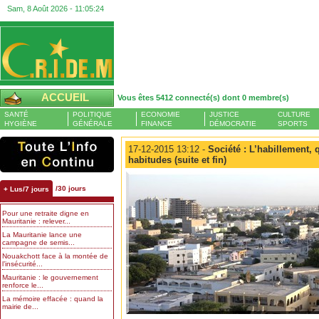
Sam, 8 Août 2026 -
11:05:25
ACCUEIL
Vous êtes 5412 connecté(s) dont 0 membre(s)
SANTÉ
POLITIQUE
ECONOMIE
JUSTICE
CULTURE
HYGIÈNE
GÉNÉRALE
FINANCE
DÉMOCRATIE
SPORTS
17-12-2015 13:12 -
Société : L’habillement, 
habitudes (suite et fin)
/30 jours
+ Lus/7 jours
Pour une retraite digne en
Mauritanie : relever...
La Mauritanie lance une
campagne de semis...
Nouakchott face à la montée de
l’insécurité...
Mauritanie : le gouvernement
renforce le...
La mémoire effacée : quand la
mairie de...