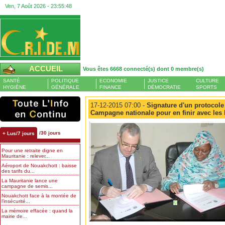
Ven, 7 Août 2026 -
23:55:49
ACCUEIL
Vous êtes 6668 connecté(s) dont 0 membre(s)
SANTÉ
POLITIQUE
ECONOMIE
JUSTICE
CULTURE
HYGIÈNE
GÉNÉRALE
FINANCE
DÉMOCRATIE
SPORTS
17-12-2015 07:00 -
Signature d'un protocole 
Campagne nationale pour en finir avec le
/30 jours
+ Lus/7 jours
Pour une retraite digne en
Mauritanie : relever...
Aéroport de Nouakchott : baisse
des tarifs du...
La Mauritanie lance une
campagne de semis...
Nouakchott face à la montée de
l’insécurité...
La mémoire effacée : quand la
mairie de...