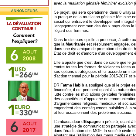
avec la mutilation génitale féminine/ excision
ANNONCEURS
Ce projet, qui sera opérationnel dans 8 wilayas
la pratique de la mutilation génitale féminine
social qui entravent le développement intégral des
l'engagement commun des deux pays dans la lu
l'égard des femmes.
Dans le discours qu'elle a prononcé, à cette oc
que la
Mauritanie
est résolument engagée, de
dans une dynamique de promotion des droits hu
Etat de droit et d'amorce d'un développement 
Elle a ajouté que c'est dans ce cadre que le go
contre toutes les formes de violences faites a
ses options stratégiques et lui accorde un intér
d'action triennal pour la période 2015-2017 et s
DR
Fatma Habib
a souligné que si le projet es
financière, il est pertinent quant à la nature de
lutte contre les mutilations génitales féminin
des capacités et d'approche de communication
d'argumentaires religieux, médicaux et sociau
engendrent des conséquences nuisibles à la san
et leur occasionnent des problèmes sociaux.
L'ambassadeur d'
Espagne
a précisé, quant à l
une stratégie de communication partagée avec l
dans l'éradication des MGF, la société civile et
ajoutant que l'utilisation des mass média est 